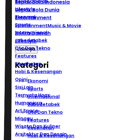
Berita Daerah
Sepak Bola Indonesia
Lifestyle
Sepak Bola Dunia
Ekonomi
Entertainment
Sports
Infotainment
Music & Movie
Internasional
Berita Daerah
Jabodetabek
Lifestyle
Oto Dan Tekno
Lainnya
Features
Kategori
Kesehatan
Hobi & Kesenangan
Opini
Ekonomi
Sisi Lain
Sports
Ternyata Hoax
Internasional
Humaniora
Jabodetabek
Art Space
Oto Dan Tekno
Minggu
Features
Wisata Dan Kuliner
Kesehatan
Arsitektur Dan Desain
Hobi & Kesenangan