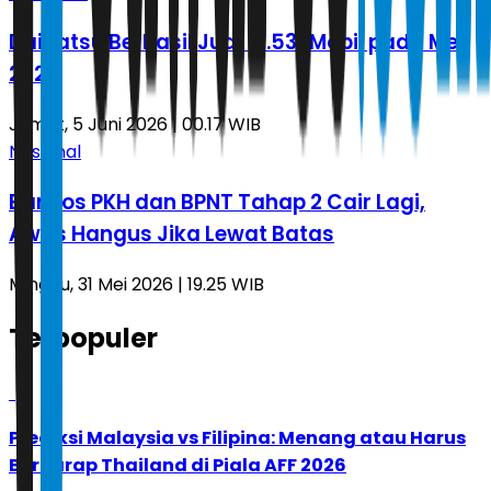
Daihatsu Berhasil Jual 12.531 Mobil pada Mei
2026
Jumat, 5 Juni 2026 | 00.17 WIB
Nasional
Bansos PKH dan BPNT Tahap 2 Cair Lagi,
Awas Hangus Jika Lewat Batas
Minggu, 31 Mei 2026 | 19.25 WIB
Terpopuler
1
Prediksi Malaysia vs Filipina: Menang atau Harus
Berharap Thailand di Piala AFF 2026