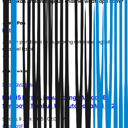
Sudahkah Anda mengikuti channel whatsapp kami?
Jawa Pos
Ikuti
Jadilah pembaca setia, gabung sekarang juga di
channel kami!
Artikel Terkait
Surabaya Raya
Naik 15 Persen, Penumpang KAI Daop 8
Surabaya Tembus 1,09 Juta pada Mei 2026
Selasa, 9 Juni 2026 | 02.06 WIB
Otomotif