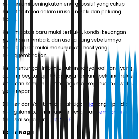
mengalami peningkatan energi positif yang cukup
kuat, terutama dalam urusan rezeki dan peluang
hidup.
Kesempatan baru mulai terbuka, kondisi keuangan
perlahan membaik, dan usaha yang sebelumnya
terasa berat mulai menunjukkan hasil yang
menggembirakan.
Keberuntungan ini tentu bukan hanya soal uang yang
datang begitu saja, tetapi juga tentang peluang, relasi
baik, dan kemampuan mengambil keputusan di waktu
yang tepat.
Dilansir dari Yourtango, inilah tiga
shio
yang diprediksi
mengalami keberuntungan besar dan
kemakmuran
finansial sepanjang
Mei 2026
.
1. Shio Naga