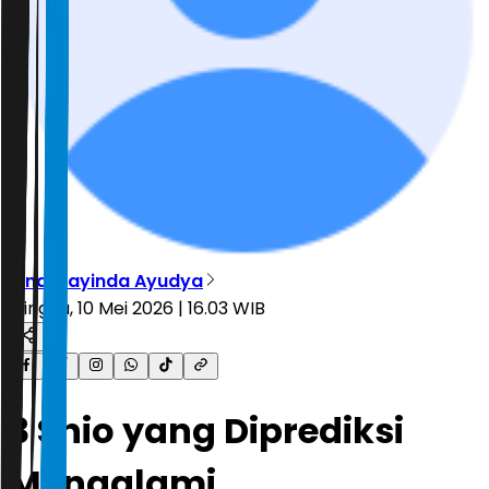
Vindi Rayinda Ayudya
Minggu, 10 Mei 2026 | 16.03 WIB
3 Shio yang Diprediksi
Mengalami