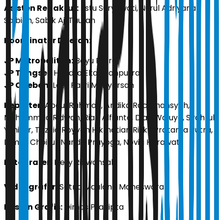
Asisten Redaktur:
Estu Suryowati, Nurul Adriyana
Salbiah, Sabik Aji Taufan
Koordinator Daerah:
JP Metropolitan:
Bayu Putra
JP Tangsel:
Hendra Eka Syahputra
JP Cirebon:
Latu Ratri Mubyarsah
Reporter:
Abdul Rahman, Andika Rachmansyah,
Muhammad Ridwan, Rian Alfianto, Djati Waluyo, Syahrul
Yunizar, Tazkia Royyan Hikmatiar, Rizky Pratama Putra,
Dimas Choirul, Nanda Prayoga, Novia Herawati
Fotografer:
Dery Ridwansah
Videografer:
Satrio Maulana Maheswara
Desain Grafis:
Dimas Pradipta