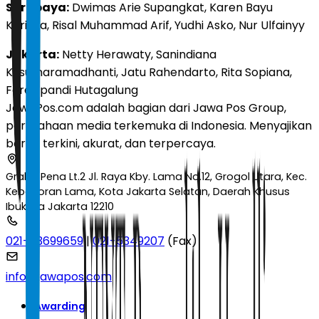
Surabaya:
Dwimas Arie Supangkat, Karen Bayu
Khrisna, Risal Muhammad Arif, Yudhi Asko, Nur Ulfainyy
Jakarta:
Netty Herawaty, Sanindiana
Kusumaramadhanti, Jatu Rahendarto, Rita Sopiana,
Ferel Ipandi Hutagalung
JawaPos.com adalah bagian dari Jawa Pos Group,
perusahaan media terkemuka di Indonesia. Menyajikan
berita terkini, akurat, dan terpercaya.
Graha Pena Lt.2 Jl. Raya Kby. Lama No.12, Grogol Utara, Kec.
Kebayoran Lama, Kota Jakarta Selatan, Daerah Khusus
Ibukota Jakarta 12210
021-53699659
|
021-5349207
(Fax)
info@jawapos.com
Awarding