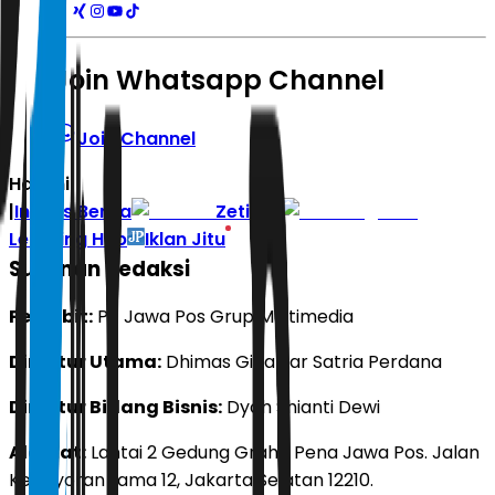
Join Whatsapp Channel
Join Channel
Hari ini
|
Indeks Berita
Zetizen
Learning Hub
Iklan Jitu
Susunan Redaksi
Penerbit:
PT Jawa Pos Grup Multimedia
Direktur Utama:
Dhimas Ginanjar Satria Perdana
Direktur Bidang Bisnis:
Dyah Shianti Dewi
Alamat:
Lantai 2 Gedung Graha Pena Jawa Pos. Jalan
Kebayoran Lama 12, Jakarta Selatan 12210.