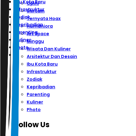
Ibu Kota Baru
Opini
Infrastruktur
Sisi Lain
Zodiak
Ternyata Hoax
Kepribadian
Humaniora
Parenting
Art Space
Kuliner
Minggu
Photo
Wisata Dan Kuliner
Arsitektur Dan Desain
Ibu Kota Baru
Infrastruktur
Zodiak
Kepribadian
Parenting
Kuliner
Photo
Follow Us