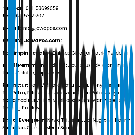
Telepon:
021-53699659
Fax:
021-5349207
E-mail:
info@jawapos.com
Redaksi JawaPos.com :
Pemimpin Redaksi:
Dhimas Ginanjar Satria Perdana
Wakil Pemimpin Redaksi:
Agustinus Edy Pramana,
Ilham Safutra, Suprianto
Redaktur:
Banu Adikara, Bayu Putra, Dony Lesmana
Eko Putra, Edi Yulianto, Kuswandi, Latu Ratri Mubyarsah,
Mohamad Nur Asikin, M. Dinarsa Kurniawan, Valentinus
Bintang Pradewo.
Editor Evergreen:
Novia Tri Astuti, Adi Nugroho, Hanny
Suwindari, Candra Mega Sari