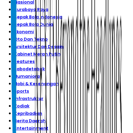
Nasional
Surabaya Raya
Sepak Bola Indonesia
Sepak Bola Dunia
Ekonomi
Oto Dan Tekno
Arsitektur Dan Desain
Kabinet Merah Putih
Features
Jabodetabek
Humaniora
Hobi & Kesenangan
Sports
Infrastruktur
Zodiak
Kepribadian
Berita Daerah
Entertainment