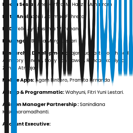
Media Sosial:
Ane Herfira, M. Hafizh Muharrom
Data Analis:
Rafi Achmad Fahreza
HRD:
Fella Ayu Kusuma Wardhani
Keuangan:
Bunga Margi Lestari
Research & Development:
Fajar Budihartono, Ahmad
Aan Tory Tonang, Dony Rahmawan, Renda Eko Riyadi,
Zenna Atmaja.
Mobile Apps:
Agam Bintoro, Pramita Firnanda
AdsOp & Programmatic:
Wahyuni, Fitri Yuni Lestari.
Asisten Manager Partnership :
Sanindiana
Kusumaramadhanti.
Account Executive: