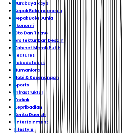
Surabaya Raya
Sepak Bola Indonesia
Sepak Bola Dunia
Ekonomi
Oto Dan Tekno
Arsitektur Dan Desain
Kabinet Merah Putih
Features
Jabodetabek
Humaniora
Hobi & Kesenangan
Sports
Infrastruktur
Zodiak
Kepribadian
Berita Daerah
Entertainment
Lifestyle