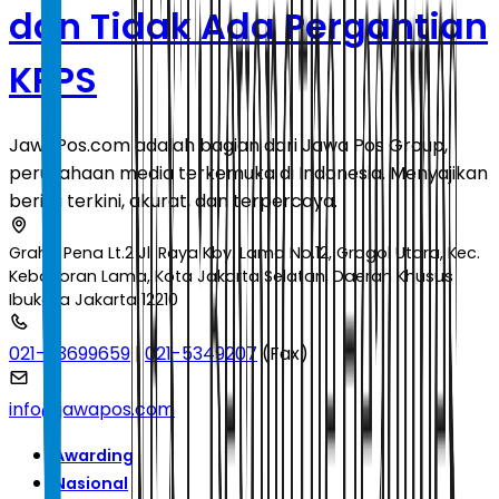
dan Tidak Ada Pergantian
KPPS
JawaPos.com adalah bagian dari Jawa Pos Group,
perusahaan media terkemuka di Indonesia. Menyajikan
berita terkini, akurat, dan terpercaya.
Graha Pena Lt.2 Jl. Raya Kby. Lama No.12, Grogol Utara, Kec.
Kebayoran Lama, Kota Jakarta Selatan, Daerah Khusus
Ibukota Jakarta 12210
021-53699659
|
021-5349207
(Fax)
info@jawapos.com
Awarding
Nasional