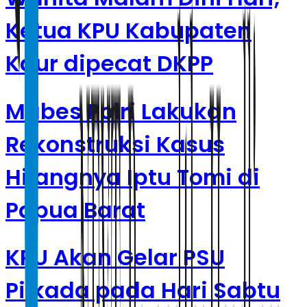
Ketua KPU Kabupaten
Kaur dipecat DKPP
Mabes Polri Lakukan
Rekonstruksi Kasus
Hilangnya Iptu Tomi di
Papua Barat
KPU Akan Gelar PSU
Pilkada pada Hari Sabtu