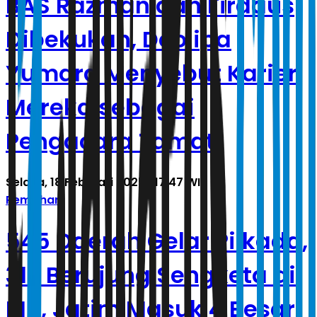
BAS Razman dan Firdaus
Dibekukan, Deolipa
Yumara Menyebut Karier
Mereka sebagai
Pengacara Tamat!
Selasa, 18 Februari 2025 | 17.47 WIB
Pemilihan
545 Daerah Gelar Pilkada,
313 Berujung Sengketa di
MK, Jatim Masuk 4 Besar