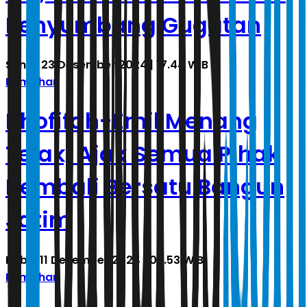
Penyumbang Gugatan
Senin, 23 Desember 2024 | 17.44 WIB
Pemilihan
Khofifah-Emil Menang
Telak, Ajak Semua Pihak
Kembali Bersatu Bangun
Jatim
Rabu, 11 Desember 2024 | 02.53 WIB
Pemilihan