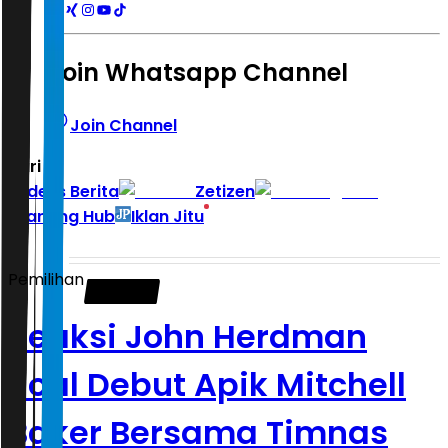
Join Whatsapp Channel
Join Channel
Hari ini
|
Indeks Berita
Zetizen
Learning Hub
Iklan Jitu
Pemilihan
Reaksi John Herdman
Soal Debut Apik Mitchell
Baker Bersama Timnas