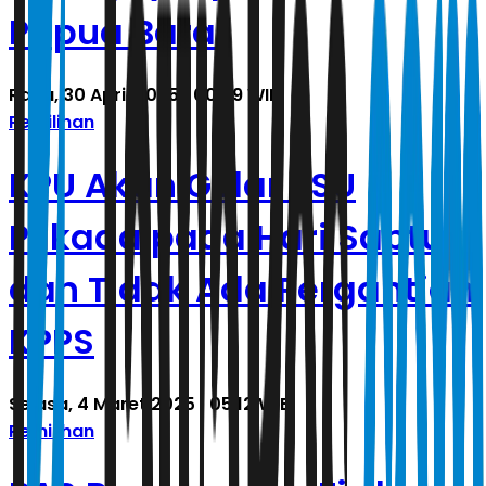
Papua Barat
Rabu, 30 April 2025 | 00.59 WIB
Pemilihan
KPU Akan Gelar PSU
Pilkada pada Hari Sabtu
dan Tidak Ada Pergantian
KPPS
Selasa, 4 Maret 2025 | 05.12 WIB
Pemilihan