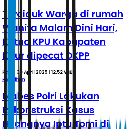
Terciduk Warga di rumah
Wanita Malam Dini Hari,
Ketua KPU Kabupaten
Kaur dipecat DKPP
Rabu, 30 April 2025 | 12.52 WIB
Pemilihan
Mabes Polri Lakukan
Rekonstruksi Kasus
Hilangnya Iptu Tomi di