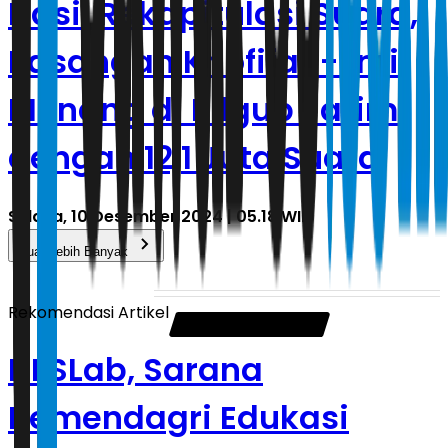
Hasil Rekapitulasi Suara,
Pasangan Khofifah-Emil
Menang di Pilgub Jatim
dengan 12,1 Juta Suara
Selasa, 10 Desember 2024 | 05.18 WIB
Muat Lebih Banyak
Rekomendasi Artikel
DESLab, Sarana
Kemendagri Edukasi