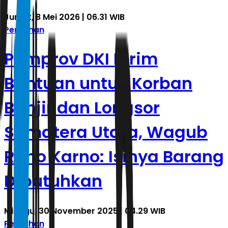
Jumat, 8 Mei 2026 | 06.31 WIB
Pemilihan
Pemprov DKI Kirim
Bantuan untuk Korban
Banjir dan Longsor
Sumatera Utara, Wagub
Rano Karno: Isinya Barang
Dibutuhkan
Minggu, 30 November 2025 | 04.29 WIB
Pemilihan