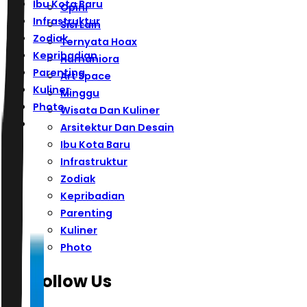
Ibu Kota Baru
Opini
Infrastruktur
Sisi Lain
Zodiak
Ternyata Hoax
Kepribadian
Humaniora
Parenting
Art Space
Kuliner
Minggu
Photo
Wisata Dan Kuliner
Arsitektur Dan Desain
Ibu Kota Baru
Infrastruktur
Zodiak
Kepribadian
Parenting
Kuliner
Photo
Follow Us