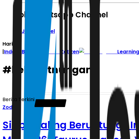
Join Whatsapp Channel
Join Channel
Hari ini
|
Indeks Berita
Zetizen
Learnin
#
keberutnungan
Berita Terkini
Zodiak
Siapa Paling Beruntung? I