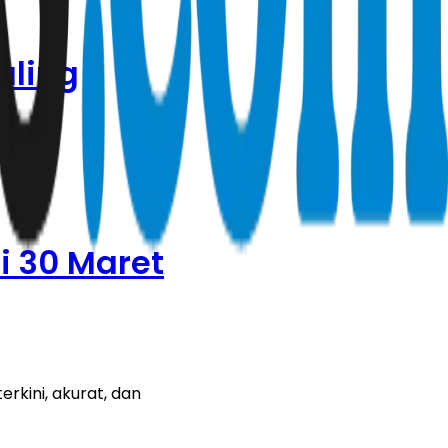
aling
i 30 Maret
rkini, akurat, dan