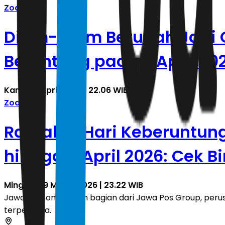
Zodiak
Diam-Diam Berubah Jadi Cu
Beruntung pada 3 April 20
Kamis, 2 April 2026 | 22.06 WIB
Zodiak
Ramalan Hari Keberuntung
hingga 5 April 2026: Cek 
Minggu, 29 Maret 2026 | 23.22 WIB
JawaPos.com adalah bagian dari Jawa Pos Group, perusa
terpercaya.