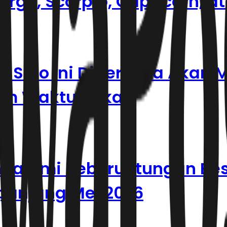
irgo, Scorpio, Capricorn, a
 8 Shio Ini Dipercaya Akan
am Waktu Dekat
engalami Keberuntungan Be
panjang Mei 2026