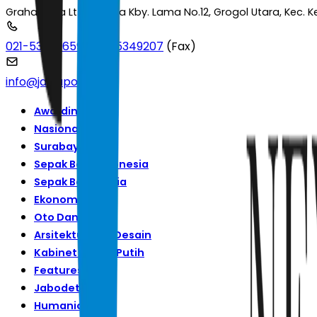
Graha Pena Lt.2 Jl. Raya Kby. Lama No.12, Grogol Utara, Kec.
021-53699659
|
021-5349207
(Fax)
info@jawapos.com
Awarding
Nasional
Surabaya Raya
Sepak Bola Indonesia
Sepak Bola Dunia
Ekonomi
Oto Dan Tekno
Arsitektur Dan Desain
Kabinet Merah Putih
Features
Jabodetabek
Humaniora