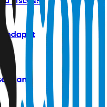
tau Pisces?
 Mendapat
sar dan