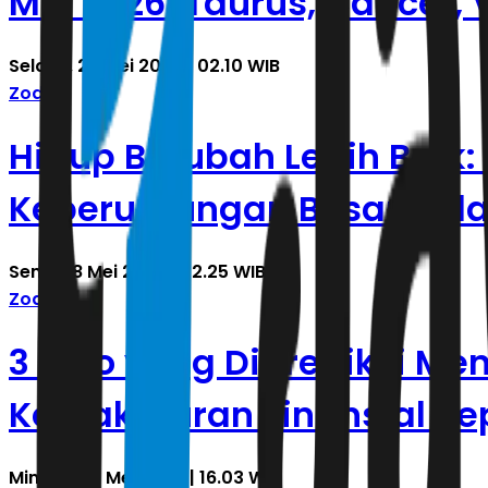
Mei 2026: Taurus, Cancer, V
Selasa, 26 Mei 2026 | 02.10 WIB
Zodiak
Hidup Berubah Lebih Baik:
Keberuntungan Besar dal
Senin, 18 Mei 2026 | 22.25 WIB
Zodiak
3 Shio yang Diprediksi M
Kemakmuran Finansial Se
Minggu, 10 Mei 2026 | 16.03 WIB