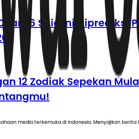
an, 6 Shio Ini Diprediksi P
26
an 12 Zodiak Sepekan Mula
Bintangmu!
haan media terkemuka di Indonesia. Menyajikan berita te