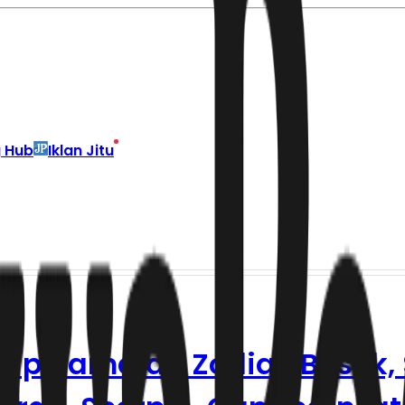
g Hub
Iklan Jitu
ntip Ramalan Zodiak Besok,