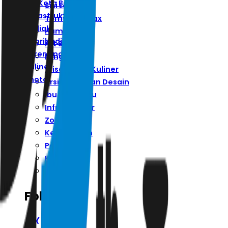
Ibu Kota Baru
Sisi Lain
Infrastruktur
Ternyata Hoax
Zodiak
Humaniora
Kepribadian
Art Space
Parenting
Minggu
Kuliner
Wisata Dan Kuliner
Photo
Arsitektur Dan Desain
Ibu Kota Baru
Infrastruktur
Zodiak
Kepribadian
Parenting
Kuliner
Photo
Follow Us