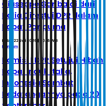
Giuseppe Garibaldi dari
Italia Direstui DPR dalam
Rapat Paripurna
Rabu, 22 Juli 2026 | 00.16 WIB
Hankam
Komisi I DPR Setujui Hibah
Kapal Induk Italia,
Indonesia Sambut
Kedatangannya pada 20
September