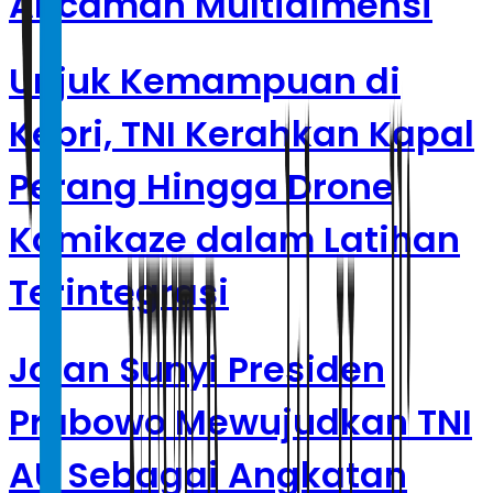
Ancaman Multidimensi
Unjuk Kemampuan di
Kepri, TNI Kerahkan Kapal
Perang Hingga Drone
Kamikaze dalam Latihan
Terintegrasi
Jalan Sunyi Presiden
Prabowo Mewujudkan TNI
AU Sebagai Angkatan