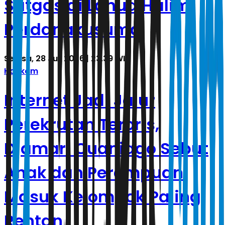
Satgas di Lanud Halim
Perdanakusuma
Selasa, 28 Juli 2026 | 23.39 WIB
Hankam
Internet Jadi Jalur
Perekrutan Teroris,
Djamari Cuaniago Sebut
Anak dan Perempuan
Masuk Kelompok Paling
Rentan