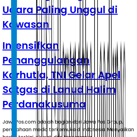
Udara Paling Unggul di
Kawasan
Intensifkan
Penanggulangan
Karhutla, TNI Gelar Apel
Satgas di Lanud Halim
Perdanakusuma
JawaPos.com adalah bagian dari Jawa Pos Group,
perusahaan media terkemuka di Indonesia. Menyajikan