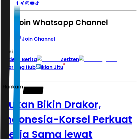
Join Whatsapp Channel
Join Channel
Hari ini
|
Indeks Berita
Zetizen
Learning Hub
Iklan Jitu
Hankam
Bukan Bikin Drakor,
Indonesia-Korsel Perkuat
Kerja Sama lewat