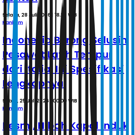
Selasa, 28 Juli 2026 | 18.22 WIB
Hankam
Indonesia Borong Selusin
Pesawat Latih Tempur
dari Italia, Ini Spesifikasi
Lengkapnya
Sabtu, 25 Juli 2026 | 00.09 WIB
Hankam
Resmi, Hibah Kapal Induk