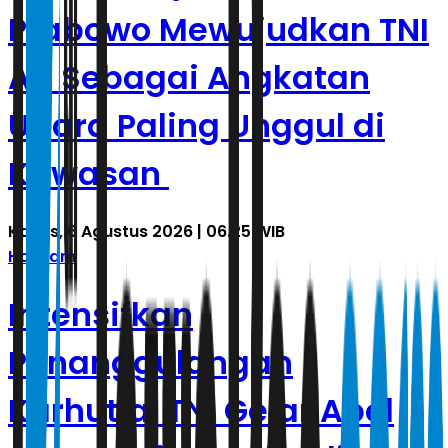
Prabowo Mewujudkan TNI
AU Sebagai Angkatan
Udara Paling Unggul di
Kawasan
Kamis, 6 Agustus 2026 | 06.25 WIB
Hankam
Intensifkan
Penanggulangan
Karhutla, TNI Gelar Apel