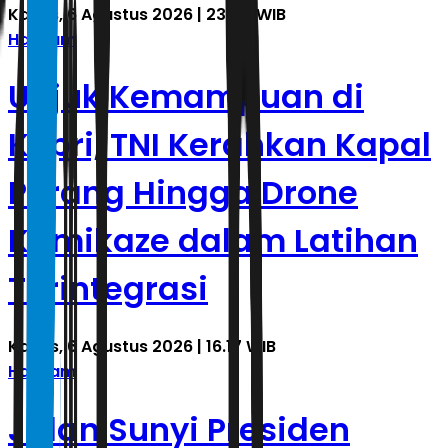
Kamis, 6 Agustus 2026 | 23.40 WIB
Hankam
Unjuk Kemampuan di
Kepri, TNI Kerahkan Kapal
Perang Hingga Drone
Kamikaze dalam Latihan
Terintegrasi
Kamis, 6 Agustus 2026 | 16.17 WIB
Hankam
Jalan Sunyi Presiden