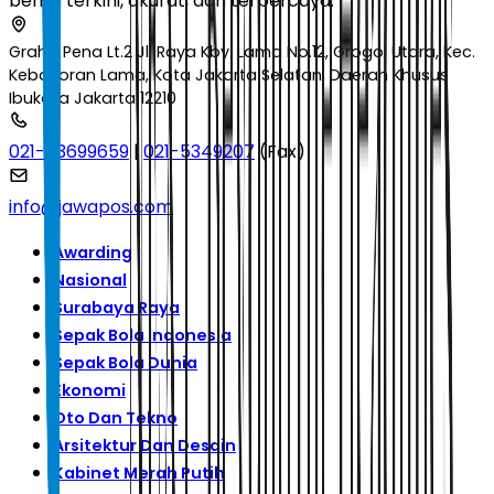
berita terkini, akurat, dan terpercaya.
Graha Pena Lt.2 Jl. Raya Kby. Lama No.12, Grogol Utara, Kec.
Kebayoran Lama, Kota Jakarta Selatan, Daerah Khusus
Ibukota Jakarta 12210
021-53699659
|
021-5349207
(Fax)
info@jawapos.com
Awarding
Nasional
Surabaya Raya
Sepak Bola Indonesia
Sepak Bola Dunia
Ekonomi
Oto Dan Tekno
Arsitektur Dan Desain
Kabinet Merah Putih