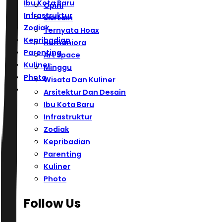
Ibu Kota Baru
Opini
Infrastruktur
Sisi Lain
Zodiak
Ternyata Hoax
Kepribadian
Humaniora
Parenting
Art Space
Kuliner
Minggu
Photo
Wisata Dan Kuliner
Arsitektur Dan Desain
Ibu Kota Baru
Infrastruktur
Zodiak
Kepribadian
Parenting
Kuliner
Photo
Follow Us