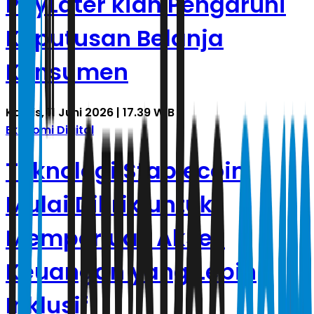
PayLater kian Pengaruhi
Keputusan Belanja
Konsumen
Kamis, 11 Juni 2026 | 17.39 WIB
Ekonomi Digital
Teknologi Stablecoin
Mulai Dilirik untuk
Memperluas Akses
Keuangan yang Lebih
Inklusif