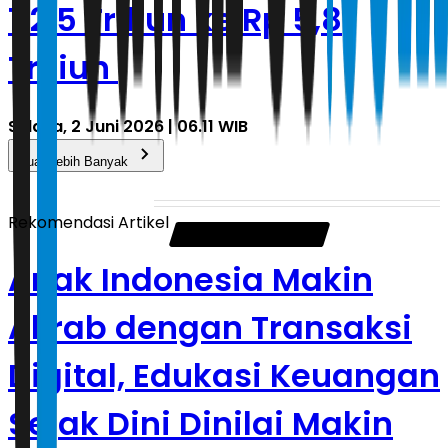
112,5 Triliun ke Rp 5,8
Triliun
Selasa, 2 Juni 2026 | 06.11 WIB
Muat Lebih Banyak
Rekomendasi Artikel
Anak Indonesia Makin
Akrab dengan Transaksi
Digital, Edukasi Keuangan
Sejak Dini Dinilai Makin