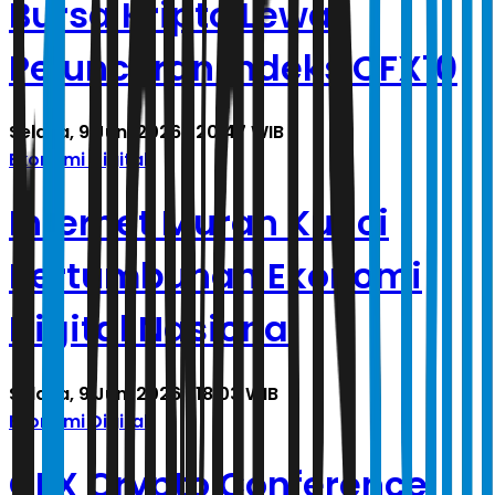
Bursa Kripto Lewat
Peluncuran Indeks CFX10
Selasa, 9 Juni 2026 | 20.47 WIB
Ekonomi Digital
Internet Murah Kunci
Pertumbuhan Ekonomi
Digital Nasional
Selasa, 9 Juni 2026 | 18.03 WIB
Ekonomi Digital
CFX Crypto Conference