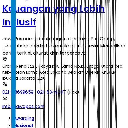
Keuangan yang Lebih
Inklusif
JawaPos.com adalah bagian dari Jawa Pos Group,
perusahaan media terkemuka di Indonesia. Menyajikan
berita terkini, akurat, dan terpercaya.
Graha Pena Lt.2 Jl. Raya Kby. Lama No.12, Grogol Utara, Kec.
Kebayoran Lama, Kota Jakarta Selatan, Daerah Khusus
Ibukota Jakarta 12210
021-53699659
|
021-5349207
(Fax)
info@jawapos.com
Awarding
Nasional