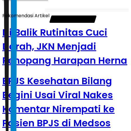
Rekomendasi Artikel
Di Balik Rutinitas Cuci
Darah, JKN Menjadi
Penopang Harapan Herna
BPJS Kesehatan Bilang
Begini Usai Viral Nakes
Komentar Nirempati ke
Pasien BPJS di Medsos