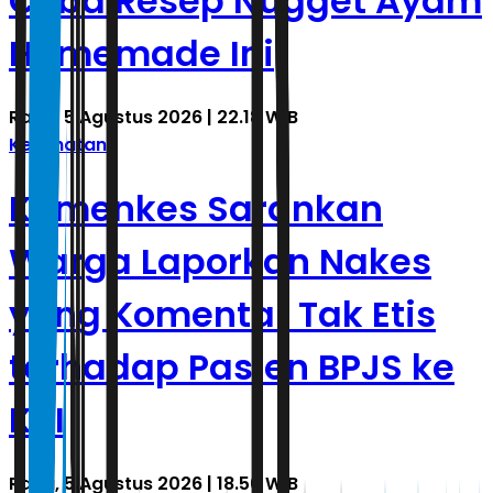
Coba Resep Nugget Ayam
Homemade Ini
Rabu, 5 Agustus 2026 | 22.18 WIB
Kesehatan
Kemenkes Sarankan
Warga Laporkan Nakes
yang Komentar Tak Etis
terhadap Pasien BPJS ke
KKI
Rabu, 5 Agustus 2026 | 18.56 WIB