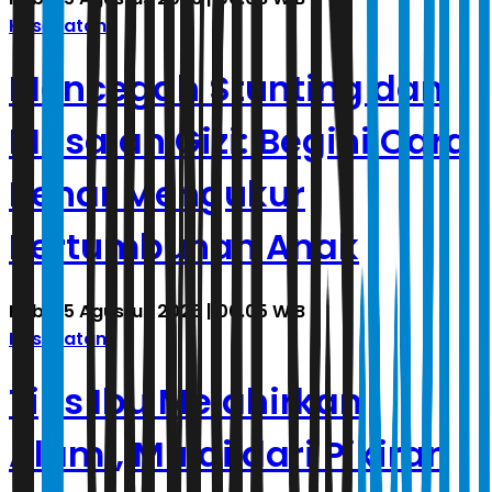
Kesehatan
Mencegah Stunting dan
Masalah Gizi: Begini Cara
Benar Mengukur
Pertumbuhan Anak
Rabu, 5 Agustus 2026 | 00.05 WIB
Kesehatan
Tips Ibu Melahirkan
Alami, Mulai dari Pikiran