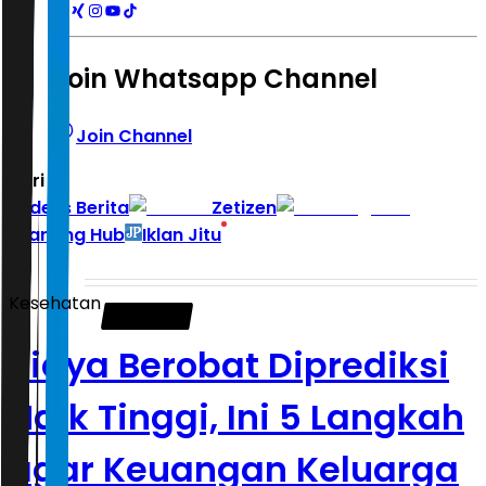
Join Whatsapp Channel
Join Channel
Hari ini
|
Indeks Berita
Zetizen
Learning Hub
Iklan Jitu
Kesehatan
Biaya Berobat Diprediksi
Naik Tinggi, Ini 5 Langkah
agar Keuangan Keluarga