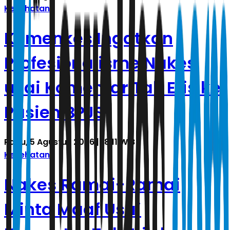
Kesehatan
Kemenkes Ingatkan
Profesionalisme Nakes
usai Komentar Tak Etis ke
Pasien BPJS
Rabu, 5 Agustus 2026 | 18.11 WIB
Kesehatan
Nakes Ramai-Ramai
Minta Maaf Usai