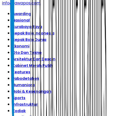
info@jawapos.com
Awarding
Nasional
Surabaya Raya
Sepak Bola Indonesia
Sepak Bola Dunia
Ekonomi
Oto Dan Tekno
Arsitektur Dan Desain
Kabinet Merah Putih
Features
Jabodetabek
Humaniora
Hobi & Kesenangan
Sports
Infrastruktur
Zodiak