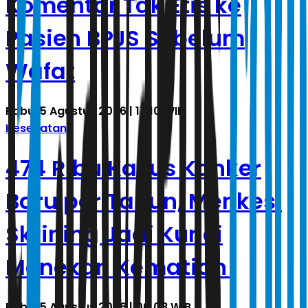
Komentar Tak Etis ke
Pasien BPJS Sebelum
Wafat
Rabu, 5 Agustus 2026 | 17.10 WIB
Kesehatan
474 Ribu Kasus Kanker
Baru per Tahun, Menkes:
Skrining Jadi Kunci
Menekan Kematian
Rabu, 5 Agustus 2026 | 00.08 WIB