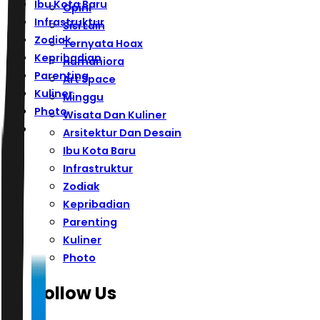
Ibu Kota Baru
Opini
Infrastruktur
Sisi Lain
Zodiak
Ternyata Hoax
Kepribadian
Humaniora
Parenting
Art Space
Kuliner
Minggu
Photo
Wisata Dan Kuliner
Arsitektur Dan Desain
Ibu Kota Baru
Infrastruktur
Zodiak
Kepribadian
Parenting
Kuliner
Photo
Follow Us