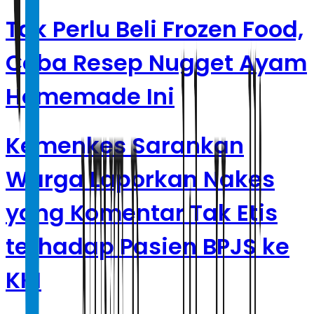
Tak Perlu Beli Frozen Food,
Coba Resep Nugget Ayam
Homemade Ini
Kemenkes Sarankan
Warga Laporkan Nakes
yang Komentar Tak Etis
terhadap Pasien BPJS ke
KKI