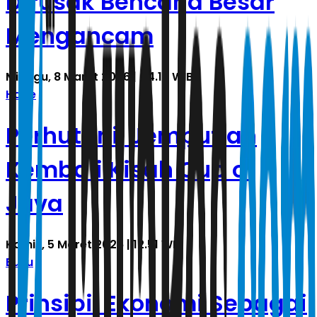
Dirusak Bencana Besar
Mengancam
Minggu, 8 Maret 2026 | 04.17 WIB
Halte
Perhutani, Jemputlah
Kembali Kisah Cup of
Java
Kamis, 5 Maret 2026 | 12.51 WIB
Buku
Prinsipil Ekonomi Sebagai