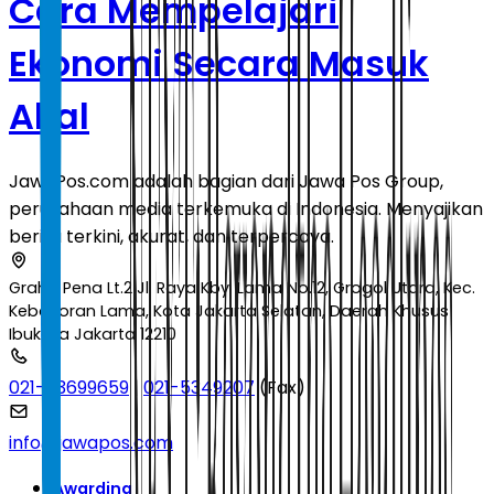
Cara Mempelajari
Ekonomi Secara Masuk
Akal
JawaPos.com adalah bagian dari Jawa Pos Group,
perusahaan media terkemuka di Indonesia. Menyajikan
berita terkini, akurat, dan terpercaya.
Graha Pena Lt.2 Jl. Raya Kby. Lama No.12, Grogol Utara, Kec.
Kebayoran Lama, Kota Jakarta Selatan, Daerah Khusus
Ibukota Jakarta 12210
021-53699659
|
021-5349207
(Fax)
info@jawapos.com
Awarding