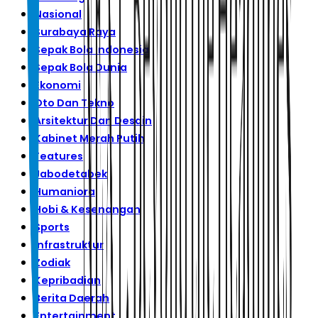
Nasional
Surabaya Raya
Sepak Bola Indonesia
Sepak Bola Dunia
Ekonomi
Oto Dan Tekno
Arsitektur Dan Desain
Kabinet Merah Putih
Features
Jabodetabek
Humaniora
Hobi & Kesenangan
Sports
Infrastruktur
Zodiak
Kepribadian
Berita Daerah
Entertainment