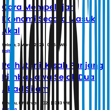
Cara Mempelajari
Ekonomi Secara Masuk
Akal
Selasa, 3 Maret 2026 | 05.54 WIB
Halte
Perhutani, Kisah Panjang
Rimba Jawa Sejak Dua
Abad Silam
Minggu, 8 Februari 2026 | 13.13 WIB
Cerpen