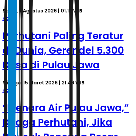
Sabtu, 1 Agustus 2026 | 01.13 WIB
Halte
Perhutani Paling Teratur
di Dunia, Gerendel 5.300
Desa di Pulau Jawa
Minggu, 15 Maret 2026 | 21.46 WIB
Halte
“Menara Air Pulau Jawa,”
Dijaga Perhutani, Jika