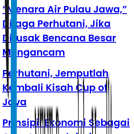
“Menara Air Pulau Jawa,”
Dijaga Perhutani, Jika
Dirusak Bencana Besar
Mengancam
Perhutani, Jemputlah
Kembali Kisah Cup of
Java
Prinsipil Ekonomi Sebagai