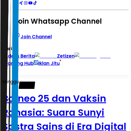
Join Whatsapp Channel
Join Channel
Hari ini
|
Indeks Berita
Zetizen
Learning Hub
Iklan Jitu
Minggu
Borneo 25 dan Vaksin
Rahasia: Suara Sunyi
Sastra Sains di Era Digital