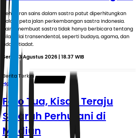
Kehadiran sains dalam sastra patut diperhitungkan
dalam peta jalan perkembangan sastra Indonesia.
Sains membuat sastra tidak hanya berbicara tentang
nilai-nilai transendental, seperti budaya, agama, dan
adat istiadat.
Senin, 3 Agustus 2026 | 18.37 WIB
Berita Terkini
Halte
Foto Tua, Kisah Teraju
Sejarah Perhutani di
Madiun