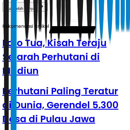
Muat Lebih Banyak
Rekomendasi Artikel
Foto Tua, Kisah Teraju
Sejarah Perhutani di
Madiun
Perhutani Paling Teratur
di Dunia, Gerendel 5.300
Desa di Pulau Jawa