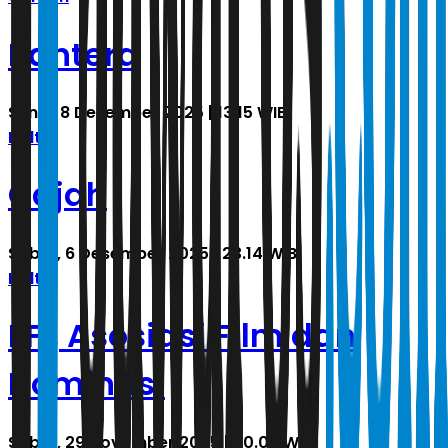
Bahtera
Senin, 8 Desember 2025 | 13.15 WIB
Halte
Gajah
Sabtu, 6 Desember 2025 | 23.14 WIB
Halte
FFI, Asosiasi Film dan
Nominasi
Sabtu, 29 November 2025 | 20.06 WIB