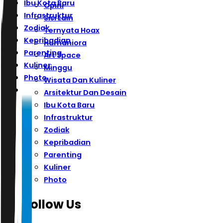
Ibu Kota Baru
Opini
Infrastruktur
Sisi Lain
Zodiak
Ternyata Hoax
Kepribadian
Humaniora
Parenting
Art Space
Kuliner
Minggu
Photo
Wisata Dan Kuliner
Arsitektur Dan Desain
Ibu Kota Baru
Infrastruktur
Zodiak
Kepribadian
Parenting
Kuliner
Photo
Follow Us