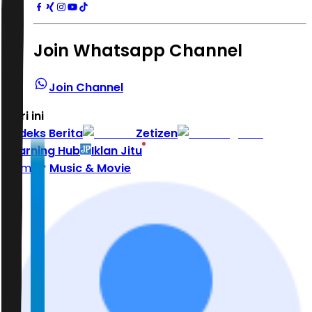
Join Whatsapp Channel
Join Channel
Hari ini
|
Indeks Berita
Zetizen
Learning Hub
Iklan Jitu
Home
Music & Movie