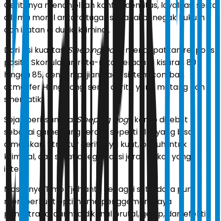
Ceritanya menonjolkan konflik identitas, loyalitas, serta
dilema moral antara tugas sebagai penegak hukum
dan ikatan di dunia kriminal.
Dari sisi kualitas,
Sleeping Dogs
mendapatkan respons
positif. Skor ulasan rata-rata berada di kisaran 80
hingga 85, dengan pujian pada sistem combat,
atmosfer Hong Kong, serta cerita yang matang dan
sinematik.
Sejak perilisannya,
Sleeping Dogs
kerap disebut
sebagai game yang terasa seperti film yang bisa
dimainkan. Struktur ceritanya kuat, penuh intrik
kriminal, dan sarat adegan aksi jarak dekat yang
intens.
Masuknya Timo Tjahjanto sebagai sutradara pun
memperkuat optimisme penggemar. Gaya
penyutradaraannya dikenal brutal, gelap, dan efektif