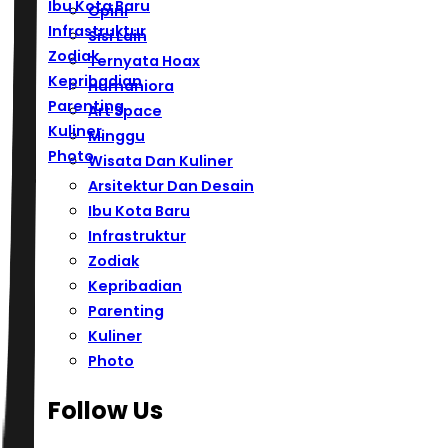
Ibu Kota Baru
Opini
Infrastruktur
Sisi Lain
Zodiak
Ternyata Hoax
Kepribadian
Humaniora
Parenting
Art Space
Kuliner
Minggu
Photo
Wisata Dan Kuliner
Arsitektur Dan Desain
Ibu Kota Baru
Infrastruktur
Zodiak
Kepribadian
Parenting
Kuliner
Photo
Follow Us