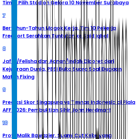
Timur Pilih Stadion Gelora 10 November Surabaya
7
Bertahun-Tahun Mogok Kerja, Tim 10 Pekerja
Freeport Serahkan Tuntutan ke Said Iqbal
8
Jafar/Felisha dan Adnan/Indah Dicoret dari
Kejuaraan Dunia, PBSI Buka Suara Soal Dugaan
Match Fixing
9
Prediksi Skor Singapura vs Timnas Indonesia di Piala
AFF 2026: Pembuktian Sihir John Herdman!
10
Profil Malik Bawazier, Suami Cut Keke yang