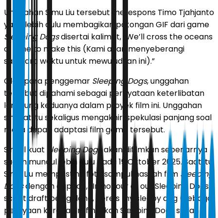
Unggahan Simu Liu tersebut merespons Timo Tjahjanto
yang lebih dulu membagikan potongan GIF dari game
Sleeping Dogs
disertai kalimat, “We’ll cross the oceans
of time to make this (Kami akan menyeberangi
samudra waktu untuk mewujudkan ini).”
Oleh para penggemar
Sleeping Dogs
, unggahan
tersebut dipahami sebagai pernyataan keterlibatan
langsung keduanya dalam proyek film ini. Unggahan
singkat itu sekaligus mengakhiri spekulasi panjang soal
masa depan adaptasi film game tersebut.
Sinyal kuat
Sleeping Dogs
akan difilmkan sebenarnya
sudah muncul lebih dulu pada 19 Oktober 2025. Saat itu,
Simu Liu memposting foto sampul naskah film
Sleeping
Dogs
dengan caption, “In honour of our Sleeping Dogs
script draft being done, here’s my sleepy dog (Sebagai
perayaan karena draf naskah Sleeping Dogs sudah