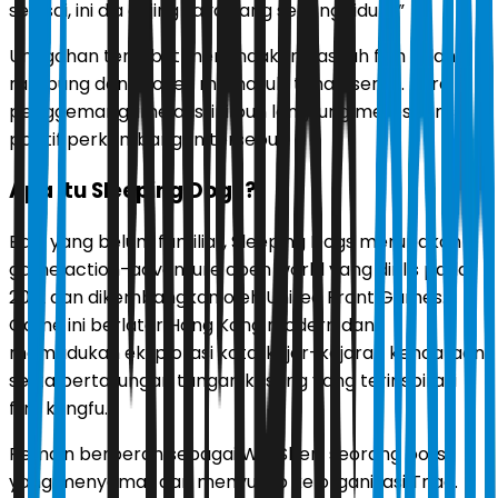
selesai, ini dia anjing saya yang sedang tidur).”
Unggahan tersebut menandakan naskah film telah
rampung dan proyek memasuki tahap serius. Para
penggemar game aksi ini pun langsung merespons
positif perkembangan tersebut.
Apa Itu Sleeping Dogs?
Bagi yang belum familiar,
Sleeping Dogs
merupakan
game action-adventure open world yang dirilis pada
2012 dan dikembangkan oleh United Front Games.
Game ini berlatar Hong Kong modern dan
memadukan eksplorasi kota, kejar-kejaran kendaraan,
serta pertarungan tangan kosong yang terinspirasi
film kungfu.
Pemain berperan sebagai Wei Shen, seorang polisi
yang menyamar dan menyusup ke organisasi Triad.