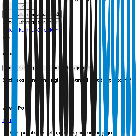
1
2
2
Tampilkan semua halaman
Editor:
Dhimas Ginanjar
Ikuti kami di Google
Tags
game
sleeping dogs
simu liu
timo tjahjanto
Sudahkah Anda mengikuti channel whatsapp kami?
Jawa Pos
Ikuti
Jadilah pembaca setia, gabung sekarang juga di