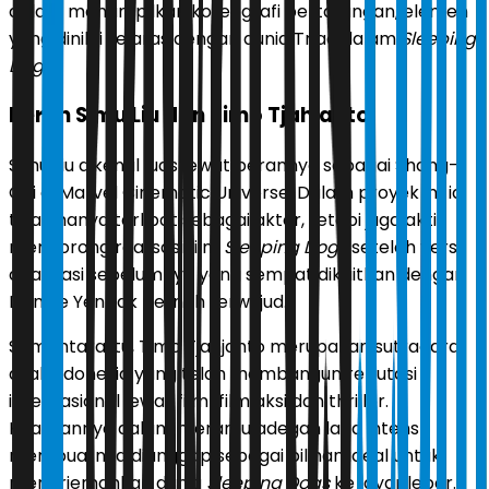
dalam menampilkan koreografi pertarungan, elemen
yang dinilai selaras dengan dunia Triad dalam
Sleeping
Dogs
.
Peran Simu Liu dan Timo Tjahjanto
Simu Liu dikenal luas lewat perannya sebagai Shang-
Chi di Marvel Cinematic Universe. Dalam proyek ini, ia
tidak hanya terlibat sebagai aktor, tetapi juga aktif
mendorong realisasi film
Sleeping Dogs
setelah versi
adaptasi sebelumnya yang sempat dikaitkan dengan
Donnie Yen tak pernah terwujud.
Sementara itu, Timo Tjahjanto merupakan sutradara
asal Indonesia yang telah membangun reputasi
internasional lewat film-film aksi dan thriller.
Keahliannya dalam meramu adegan laga intens
membuatnya dianggap sebagai pilihan ideal untuk
menerjemahkan dunia
Sleeping Dogs
ke layar lebar.