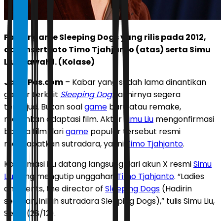
Poster game Sleeping Dogs yang rilis pada 2012,
dan insert foto Timo Tjahjanto (atas) serta Simu
Liu (bawah). (Kolase)
JawaPos.com
– Kabar yang sudah lama dinantikan
gamer terkait
Sleeping Dogs
akhirnya segera
terwujud. Bukan soal
game
baru atau remake,
melainkan adaptasi film. Aktor
Simu Liu
mengonfirmasi
bahwa film dari
game
populer tersebut resmi
mendapatkan sutradara, yakni
Timo Tjahjanto
.
Konfirmasi itu datang langsung dari akun X resmi
Simu
Liu
yang mengutip unggahan
Timo Tjahjanto
. “Ladies
and gents, the director of
Sleeping Dogs
(Hadirin
sekalian, inilah sutradara Sleeping Dogs),” tulis Simu Liu,
Senin (28/12).