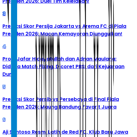
Presiden 2026: Duel Tim Kelelahan!
3
Prediksi Skor Persija Jakarta vs Arema FC di Piala
Presiden 2026: Macan Kemayoran Diunggulkan!
4
Profil Jafar Hidayatullah dan Adnan Maulana:
Diduga Match Fixing, Dicoret PBSI dari Kejuaraan
Dunia
5
Prediksi Skor Persib vs Persebaya di Final Piala
Presiden 2026: Maung Bandung Favorit Juara
6
Aji Santoso Resmi Latih de Red FC, Klub Baru Jawa