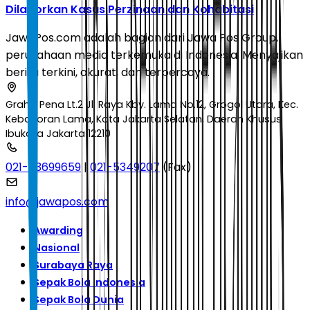
Dilaporkan Kasus Perzinaan dan Kohabitasi
JawaPos.com adalah bagian dari Jawa Pos Group,
perusahaan media terkemuka di Indonesia. Menyajikan
berita terkini, akurat, dan terpercaya.
Graha Pena Lt.2 Jl. Raya Kby. Lama No.12, Grogol Utara, Kec.
Kebayoran Lama, Kota Jakarta Selatan, Daerah Khusus
Ibukota Jakarta 12210
021-53699659
|
021-5349207
(Fax)
info@jawapos.com
Awarding
Nasional
Surabaya Raya
Sepak Bola Indonesia
Sepak Bola Dunia