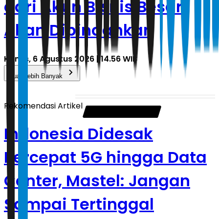
dari Akun Bisnis Besar
Akan Dipindahkan
Kamis, 6 Agustus 2026 | 14.56 WIB
Muat Lebih Banyak
Rekomendasi Artikel
Indonesia Didesak
Percepat 5G hingga Data
Center, Mastel: Jangan
Sampai Tertinggal