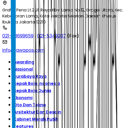
Graha Pena Lt.2 Jl. Raya Kby. Lama No.12, Grogol Utara, Kec.
Kebayoran Lama, Kota Jakarta Selatan, Daerah Khusus
Ibukota Jakarta 12210
021-53699659
|
021-5349207
(Fax)
info@jawapos.com
Awarding
Nasional
Surabaya Raya
Sepak Bola Indonesia
Sepak Bola Dunia
Ekonomi
Oto Dan Tekno
Arsitektur Dan Desain
Kabinet Merah Putih
Features