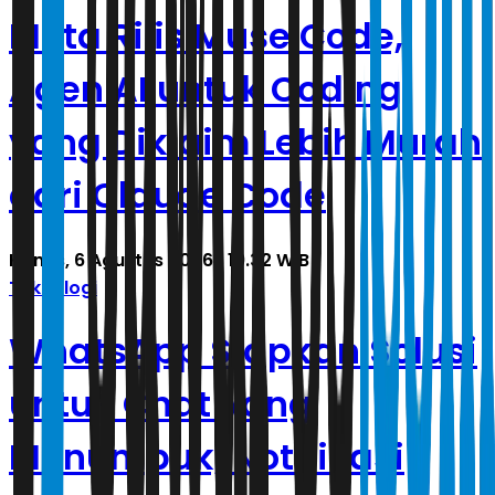
Meta Rilis Muse Code,
Agen AI untuk Coding
yang Diklaim Lebih Murah
dari Claude Code
Kamis, 6 Agustus 2026 | 19.32 WIB
Teknologi
WhatsApp Siapkan Solusi
untuk Chat yang
Menumpuk, Notifikasi