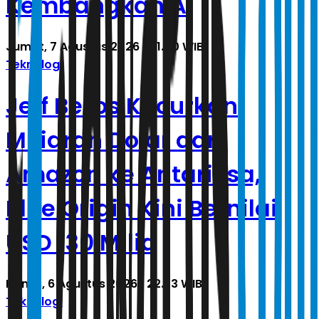
Kembangkan AI
Jumat, 7 Agustus 2026 | 01.00 WIB
Teknologi
Jeff Bezos Kucurkan
Miliaran Dolar dari
Amazon ke Antariksa,
Blue Origin Kini Bernilai
USD 130 Milia
Kamis, 6 Agustus 2026 | 22.33 WIB
Teknologi