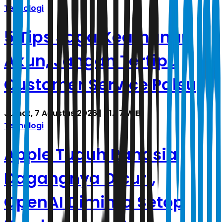
Teknologi
5 Tips Jaga Keamanan
Akun, Jangan Tertipu
Customer Service Palsu
Jumat, 7 Agustus 2026 | 01.57 WIB
Teknologi
Apple Tuduh Rahasia
Dagangnya Dicuri,
OpenAI Diminta Setop