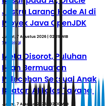
Besar pada AI, Oracle
Justru Larang Kode AI di
Proyek Java OpenJDK
Jumat, 7 Agustus 2026 | 02.29 WIB
Teknologi
Meta Disorot, Puluhan
Iklan Bermuatan
Pelecehan Seksual Anak
Buatan AI Lolos Tayang
Jumat, 7 Agustus 2026 | 02.00 WIB