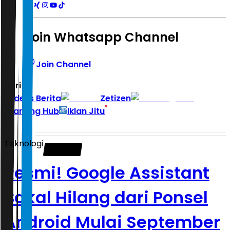
Join Whatsapp Channel
Join Channel
Hari ini
|
Indeks Berita
Zetizen
Learning Hub
Iklan Jitu
Teknologi
Resmi! Google Assistant
Bakal Hilang dari Ponsel
Android Mulai September