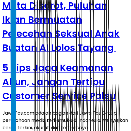
Meta Disorot, Puluhan
Iklan Bermuatan
Pelecehan Seksual Anak
Buatan AI Lolos Tayang
5 Tips Jaga Keamanan
Akun, Jangan Tertipu
Customer Service Palsu
JawaPos.com adalah bagian dari Jawa Pos Group,
perusahaan media terkemuka di Indonesia. Menyajikan
berita terkini, akurat, dan terpercaya.