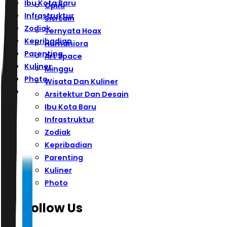
Ibu Kota Baru
Opini
Infrastruktur
Sisi Lain
Zodiak
Ternyata Hoax
Kepribadian
Humaniora
Parenting
Art Space
Kuliner
Minggu
Photo
Wisata Dan Kuliner
Arsitektur Dan Desain
Ibu Kota Baru
Infrastruktur
Zodiak
Kepribadian
Parenting
Kuliner
Photo
Follow Us