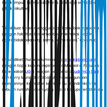
luar kampus. Hanya saja harus ada kerja sama dengan
pihak fakultas.
"Pihak luar boleh menggunakan kalau bekerja sama
dengan fakultas. Eksternal bisa memakai. Tapi ini
acara tidak ada kerja sama, sama sekali," ucapnya.
Untuk diketahui sebelumnya,
Seminar Kebangsaan
dengan topik kepemimpinan era Milenial di Fakultas
Peternakan
UGM
dengan pembicara
Sudirman Said
dan Ferry Mursyidan dicabut izin penggunaan
ruangannya. Kemudian seminar itu dipindahkan ke
sebuah rumah makan yang ada di Kabupaten Sleman.