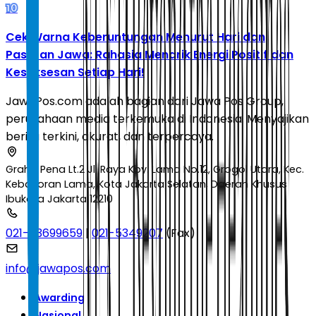
10
Cek Warna Keberuntungan Menurut Hari dan
Pasaran Jawa: Rahasia Menarik Energi Positif dan
Kesuksesan Setiap Hari!
JawaPos.com adalah bagian dari Jawa Pos Group,
perusahaan media terkemuka di Indonesia. Menyajikan
berita terkini, akurat, dan terpercaya.
Graha Pena Lt.2 Jl. Raya Kby. Lama No.12, Grogol Utara, Kec.
Kebayoran Lama, Kota Jakarta Selatan, Daerah Khusus
Ibukota Jakarta 12210
021-53699659
|
021-5349207
(Fax)
info@jawapos.com
Awarding
Nasional