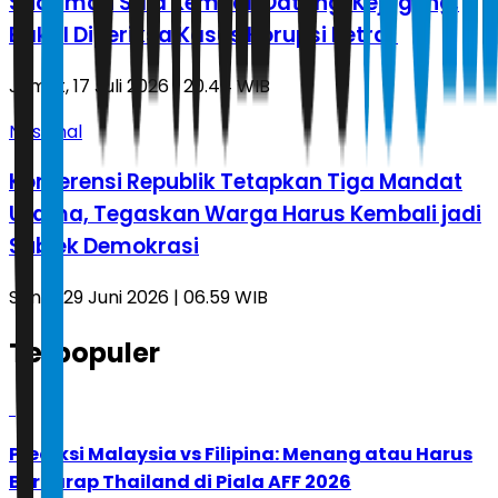
Sudirman Said Kembali Datangi Kejagung,
Bakal Diperiksa Kasus Korupsi Petral
Jumat, 17 Juli 2026 | 20.44 WIB
Nasional
Konferensi Republik Tetapkan Tiga Mandat
Utama, Tegaskan Warga Harus Kembali jadi
Subjek Demokrasi
Senin, 29 Juni 2026 | 06.59 WIB
Terpopuler
1
Prediksi Malaysia vs Filipina: Menang atau Harus
Berharap Thailand di Piala AFF 2026