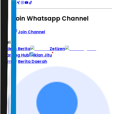
Join Whatsapp Channel
Join Channel
Hari ini
|
Indeks Berita
Zetizen
Learning Hub
Iklan Jitu
Home
Berita Daerah