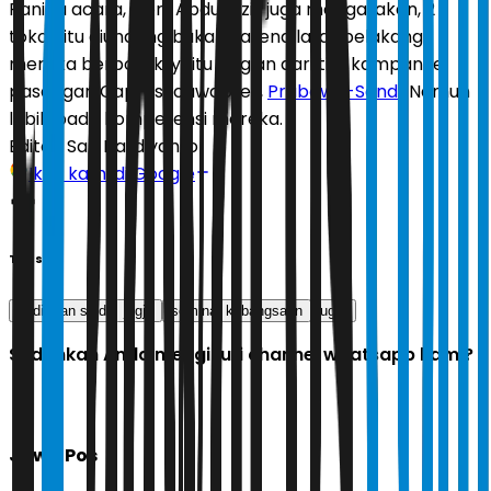
Panitia acara, Jibril Abdul Aziz juga mengatakan, 2
tokoh itu diundang bukan karena latar belakang
mereka berpolitik, yaitu bagian dari tim kampanye
pasangan Capres-cawapres,
Prabowo-Sandi
. Namun
lebih pada kompetensi mereka.
Editor:
Sari Hardiyanto
Ikuti kami di Google
Tags
sudirman said
jogja
seminar kebangsaan
ugm
Sudahkah Anda mengikuti channel whatsapp kami?
Jawa Pos