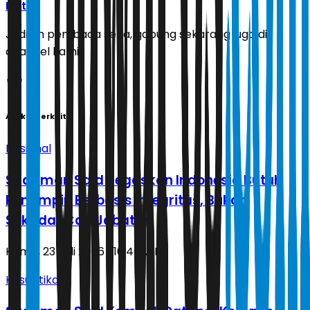
Ikuti
Jadilah pembaca setia, gabung sekarang juga di
channel kami!
Artikel Terkait
Nasional
Sudirman Said Tegaskan Indonesia Butuh
Pemimpin Berbasis Integritas, Bukan
Sekadar Cari Jabatan
Kamis, 23 Juli 2026 | 16.40 WIB
Kasuistika