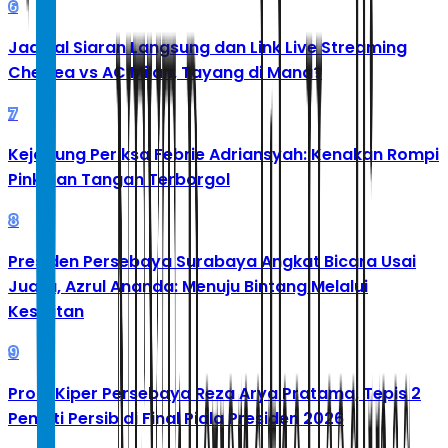
6
Jadwal Siaran Langsung dan Link Live Streaming
Chelsea vs AC Milan, Tayang di Mana?
7
Kejagung Periksa Febrie Adriansyah: Kenakan Rompi
Pink dan Tangan Terborgol
8
Presiden Persebaya Surabaya Angkat Bicara Usai
Juara, Azrul Ananda: Menuju Bintang Melalui
Kesulitan
9
Profil Kiper Persebaya Reza Arya Pratama, Tepis 2
Penalti Persib di Final Piala Presiden 2026