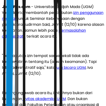
JawaPos.com
- Universitas Gadjah Mada (UGM)
Yogyakarta membantah pencabutan
izin penggunaan
ruangan
untuk Seminar Kebangsaan dengan
pembicara Sudirman Said, Jumat (12/10) karena alasan
keamanan. Namun lebih pada
permasalahan
administratif
terkait acara itu.
"Pencabutan izin tempat sama sekali tidak ada
kekhawatiran tentang itu (alasan keamanan). Tapi
lebih administratif saja," kata
juru bicara UGM
, Iva
Aryani, Jumat (12/10).
Penangungjawab acara itu, imbuhnya bukan dari
lingkungan
sivitas akademika UGM
. Dan bukan
kegiatan dari Fakultas Peternakan atau organisasi di