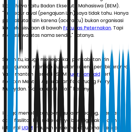
bawahnya yaitu Badan Eksekutif Mahasiswa (BEM).
"Prosedur awal (pengajuan izin) saya tidak tahu. Hanya
pencabutan izin karena (acara itu) bukan organisasi
kemahasiswaan di bawah
Fakultas Peternakan
. Tapi
mahasiswa atas nama sendiri," katanya.
Selain itu, ia juga menegaskan pencabutan izin
penggunaan ruangan itu bukan karena pembicaranya.
Yaitu mantan Menteri ESDM
Sudirman Said
serta
mantan Menteri Agraria dan Tata Ruang Ferry
Mursyidan. "Sama sekali tidak," katanya.
Ia juga menjelaskan, penggunaan gedung, ruangan,
atau fasilitas lain sebenarnya bisa digunakan oleh
internal
UGM
maupun eksternal atau pihak ketiga di