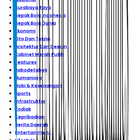
Surabaya Raya
Sepak Bola Indonesia
Sepak Bola Dunia
Ekonomi
Oto Dan Tekno
Arsitektur Dan Desain
Kabinet Merah Putih
Features
Jabodetabek
Humaniora
Hobi & Kesenangan
Sports
Infrastruktur
Zodiak
Kepribadian
Berita Daerah
Entertainment