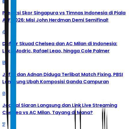
3
Prediksi Skor Singapura vs Timnas Indonesia di Piala
AFF 2026: Misi John Herdman Demi Semifinal!
4
Daftar Skuad Chelsea dan AC Milan di Indonesia:
Luka Modric, Rafael Leao, hingga Cole Palmer
5
Jafar dan Adnan Diduga Terlibat Match Fixing, PBSI
Langsung Ubah Komposisi Ganda Campuran
6
Jadwal Siaran Langsung dan Link Live Streaming
Chelsea vs AC Milan, Tayang di Mana?
7