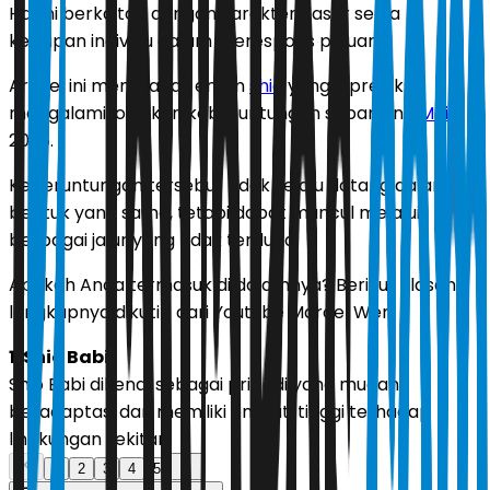
Hal ini berkaitan dengan karakter dasar serta
kesiapan individu dalam merespons peluang.
Artikel ini membahas enam
shio
yang diprediksi
mengalami lonjakan keberuntungan sepanjang
Mei
2026.
Keberuntungan tersebut tidak selalu datang dalam
bentuk yang sama, tetapi dapat muncul melalui
berbagai jalur yang tidak terduga.
Apakah Anda termasuk di dalamnya? Berikut ulasan
lengkapnya dikutip dari Youtube Marcel Wen.
1. Shio Babi
Shio Babi dikenal sebagai pribadi yang mudah
beradaptasi dan memiliki empati tinggi terhadap
lingkungan sekitar.
1
2
3
4
5