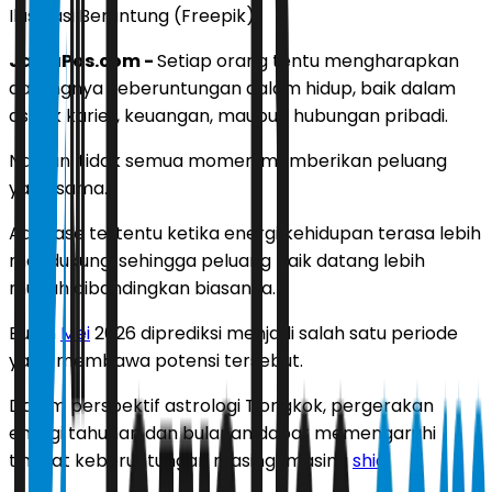
Ilustrasi Beruntung (Freepik)
JawaPos.com -
Setiap orang tentu mengharapkan
datangnya keberuntungan dalam hidup, baik dalam
aspek karier, keuangan, maupun hubungan pribadi.
Namun, tidak semua momen memberikan peluang
yang sama.
Ada fase tertentu ketika energi kehidupan terasa lebih
mendukung, sehingga peluang baik datang lebih
mudah dibandingkan biasanya.
Bulan
Mei
2026 diprediksi menjadi salah satu periode
yang membawa potensi tersebut.
Dalam perspektif astrologi Tiongkok, pergerakan
energi tahunan dan bulanan dapat memengaruhi
tingkat keberuntungan masing-masing
shio
.