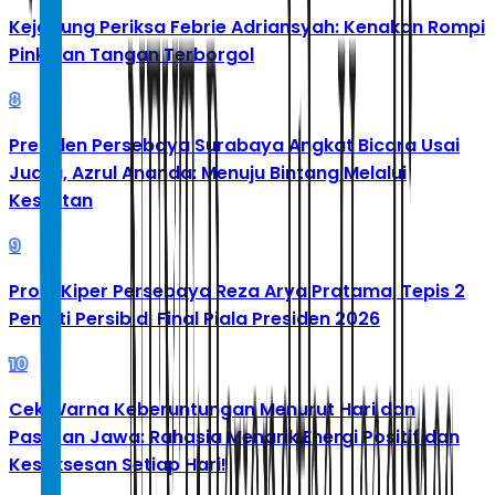
Kejagung Periksa Febrie Adriansyah: Kenakan Rompi
Pink dan Tangan Terborgol
8
Presiden Persebaya Surabaya Angkat Bicara Usai
Juara, Azrul Ananda: Menuju Bintang Melalui
Kesulitan
9
Profil Kiper Persebaya Reza Arya Pratama, Tepis 2
Penalti Persib di Final Piala Presiden 2026
10
Cek Warna Keberuntungan Menurut Hari dan
Pasaran Jawa: Rahasia Menarik Energi Positif dan
Kesuksesan Setiap Hari!