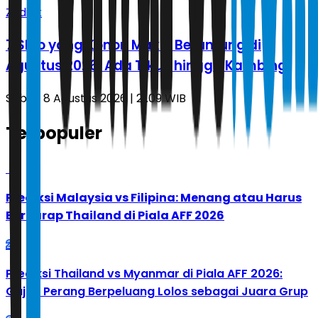
Zodiak
7 Shio yang Konon Makin Beruntung di
Agustus 2026, Ada Tikus hingga Kambing
Sabtu, 8 Agustus 2026 | 21.09 WIB
Terpopuler
1
Prediksi Malaysia vs Filipina: Menang atau Harus
Berharap Thailand di Piala AFF 2026
2
Prediksi Thailand vs Myanmar di Piala AFF 2026:
Gajah Perang Berpeluang Lolos sebagai Juara Grup