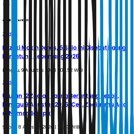
Artikel Terkait
Zodiak
Rezeki Makin Deras, 5 Shio Ini Disebut Paling
Beruntung Sepanjang 2026
Minggu, 9 Agustus 2026 | 05.52 WIB
Zodiak
Urutan 12 Zodiak Paling Beruntung Besok,
Minggu 9 Agustus 2026: Cek, Zodiakmu Ada
di Nomor Berapa?
Sabtu, 8 Agustus 2026 | 23.03 WIB