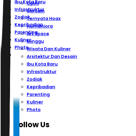
Ibu Kota Baru
Opini
Infrastruktur
Sisi Lain
Zodiak
Ternyata Hoax
Kepribadian
Humaniora
Parenting
Art Space
Kuliner
Minggu
Photo
Wisata Dan Kuliner
Arsitektur Dan Desain
Ibu Kota Baru
Infrastruktur
Zodiak
Kepribadian
Parenting
Kuliner
Photo
Follow Us