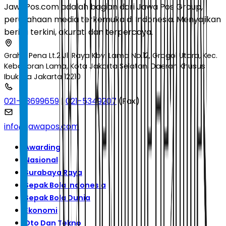
JawaPos.com adalah bagian dari Jawa Pos Group,
perusahaan media terkemuka di Indonesia. Menyajikan
berita terkini, akurat, dan terpercaya.
Graha Pena Lt.2 Jl. Raya Kby. Lama No.12, Grogol Utara, Kec.
Kebayoran Lama, Kota Jakarta Selatan, Daerah Khusus
Ibukota Jakarta 12210
021-53699659
|
021-5349207
(Fax)
info@jawapos.com
Awarding
Nasional
Surabaya Raya
Sepak Bola Indonesia
Sepak Bola Dunia
Ekonomi
Oto Dan Tekno