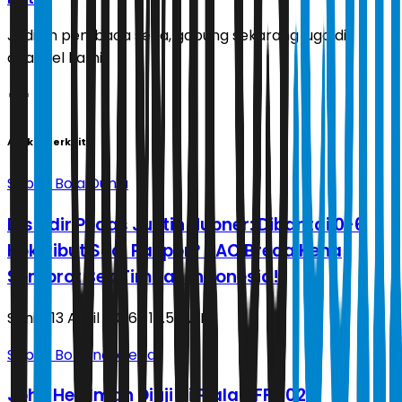
Jadilah pembaca setia, gabung sekarang juga di
channel kami!
Artikel Terkait
Sepak Bola Dunia
Disindir Pedas Justin Hubner: Dibantai 0-6
Kok Ribut Soal Paspor? NAC Breda Kena
Semprot Bek Timnas Indonesia!
Senin, 13 April 2026 | 15.53 WIB
Sepak Bola Indonesia
John Herdman Diuji di Piala AFF 2026,