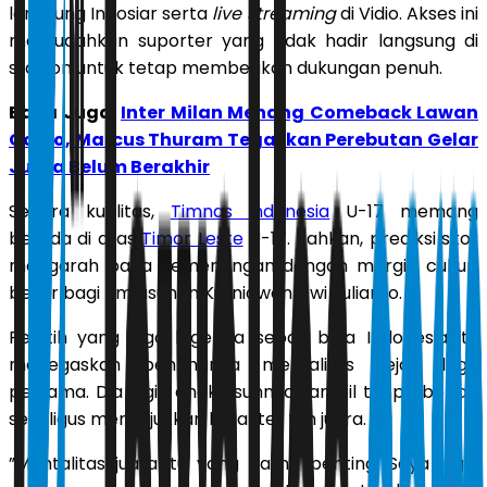
langsung Indosiar serta
live streaming
di Vidio. Akses ini
memudahkan suporter yang tidak hadir langsung di
stadion untuk tetap memberikan dukungan penuh.
Baca Juga:
Inter Milan Menang Comeback Lawan
Como, Marcus Thuram Tegaskan Perebutan Gelar
Juara Belum Berakhir
Secara kualitas,
Timnas Indonesia
U-17 memang
berada di atas
Timor Leste
U-17. Bahkan, prediksi skor
mengarah pada kemenangan dengan margin cukup
besar bagi tim asuhan Kurniawan Dwi Yulianto.
Pelatih yang juga legenda sepak bola Indonesia itu
menegaskan pentingnya mentalitas sejak laga
pertama. Dia ingin anak asuhnya tampil tanpa beban
sekaligus menunjukkan karakter tim juara.
”Mentalitas juara itu yang paling penting. Saya ingin