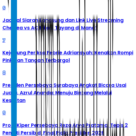
6
Jadwal Siaran Langsung dan Link Live Streaming
Chelsea vs AC Milan, Tayang di Mana?
7
Kejagung Periksa Febrie Adriansyah: Kenakan Rompi
Pink dan Tangan Terborgol
8
Presiden Persebaya Surabaya Angkat Bicara Usai
Juara, Azrul Ananda: Menuju Bintang Melalui
Kesulitan
9
Profil Kiper Persebaya Reza Arya Pratama, Tepis 2
Penalti Persib di Final Piala Presiden 2026