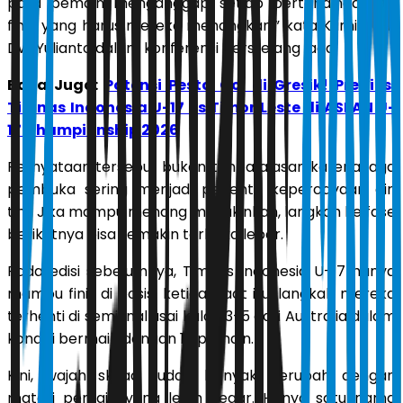
para pemain menganggap setiap pertandingan itu
final yang harus mereka menangkan,” kata Kurniawan
Dwi Yulianto dalam konferensi pers jelang laga.
Baca Juga:
Potensi Pesta Gol di Gresik! Prediksi
Timnas Indonesia U-17 vs Timor Leste di ASEAN U-
17 Championship 2026
Pernyataan tersebut bukan tanpa alasan karena laga
pembuka sering menjadi penentu kepercayaan diri
tim. Jika mampu menang meyakinkan, langkah ke fase
berikutnya bisa semakin terbuka lebar.
Pada edisi sebelumnya, Timnas Indonesia U-17 hanya
mampu finis di posisi ketiga. Saat itu, langkah mereka
terhenti di semifinal usai kalah 3-5 dari Australia dalam
kondisi bermain dengan 10 pemain.
Kini, wajah skuad sudah banyak berubah dengan
materi pemain yang lebih segar. Hanya satu nama