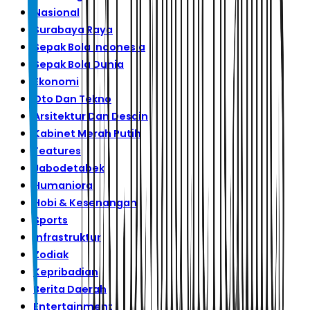
Nasional
Surabaya Raya
Sepak Bola Indonesia
Sepak Bola Dunia
Ekonomi
Oto Dan Tekno
Arsitektur Dan Desain
Kabinet Merah Putih
Features
Jabodetabek
Humaniora
Hobi & Kesenangan
Sports
Infrastruktur
Zodiak
Kepribadian
Berita Daerah
Entertainment