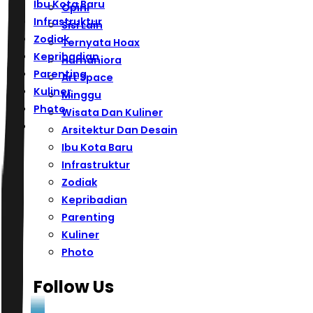
Ibu Kota Baru
Opini
Infrastruktur
Sisi Lain
Zodiak
Ternyata Hoax
Kepribadian
Humaniora
Parenting
Art Space
Kuliner
Minggu
Photo
Wisata Dan Kuliner
Arsitektur Dan Desain
Ibu Kota Baru
Infrastruktur
Zodiak
Kepribadian
Parenting
Kuliner
Photo
Follow Us