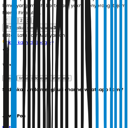
lama yang masih bertahan, yakni penyerang tajam
Mierza Firjatullah.
1
2
3
3
Tampilkan semua halaman
Editor:
Latu Ratri Mubyarsah
Ikuti kami di Google
Tags
asean
timnas indonesia
timor leste
Sudahkah Anda mengikuti channel whatsapp kami?
Jawa Pos
Ikuti