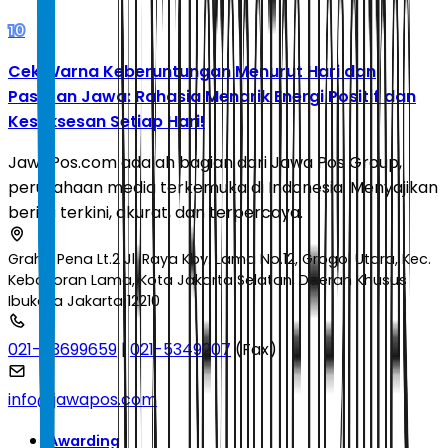
10
Cek Warna Keberuntungan Menurut Hari dan
Pasaran Jawa: Rahasia Menarik Energi Positif dan
Kesuksesan Setiap Hari!
JawaPos.com adalah bagian dari Jawa Pos Group,
perusahaan media terkemuka di Indonesia. Menyajikan
berita terkini, akurat, dan terpercaya.
Graha Pena Lt.2 Jl. Raya Kby. Lama No.12, Grogol Utara, Kec.
Kebayoran Lama, Kota Jakarta Selatan, Daerah Khusus
Ibukota Jakarta 12210
021-53699659
|
021-5349207
(Fax)
info@jawapos.com
Awarding