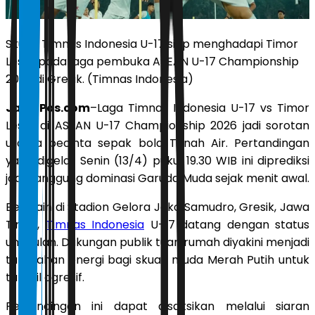
Skuad Timnas Indonesia U-17 siap menghadapi Timor
Leste pada laga pembuka ASEAN U-17 Championship
2026 di Gresik. (Timnas Indonesia)
JawaPos.com
–Laga Timnas Indonesia U-17 vs Timor
Leste di ASEAN U-17 Championship 2026 jadi sorotan
utama pecinta sepak bola Tanah Air. Pertandingan
yang digelar Senin (13/4) pukul 19.30 WIB ini diprediksi
jadi panggung dominasi Garuda Muda sejak menit awal.
Bermain di Stadion Gelora Joko Samudro, Gresik, Jawa
Timur,
Timnas Indonesia
U-17 datang dengan status
unggulan. Dukungan publik tuan rumah diyakini menjadi
tambahan energi bagi skuad muda Merah Putih untuk
tampil agresif.
Pertandingan ini dapat disaksikan melalui siaran