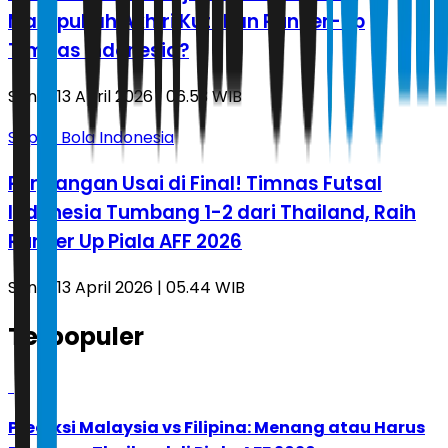
Mampukah Akhiri Kutukan Runner-up
Timnas Indonesia?
Senin, 13 April 2026 | 06.53 WIB
Sepak Bola Indonesia
Perjuangan Usai di Final! Timnas Futsal
Indonesia Tumbang 1-2 dari Thailand, Raih
Runner Up Piala AFF 2026
Senin, 13 April 2026 | 05.44 WIB
Terpopuler
1
Prediksi Malaysia vs Filipina: Menang atau Harus