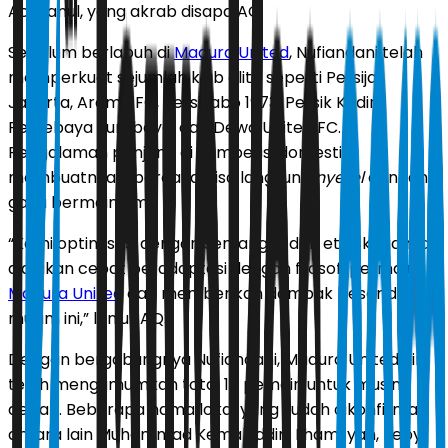
Achsanul, yang akrab disapa AQ.
Sebelum berlabuh di
Madura United
, Nufiandani telah
memperkuat sejumlah klub elite seperti Persija
Jakarta, Arema FC, Persikabo 1973, Persik Kediri,
Persebaya Surabaya, dan Dewa United FC.
Pengalaman panjang di kompetisi domestik
membuatnya dipercaya bisa langsung
nyetel
dengan
gaya bermain tim.
“Kami optimistis, dengan semangat dan etos kerjanya,
dia akan cepat beradaptasi dengan filosofi permainan
Madura United
dan memberikan dampak besar di
musim ini,” lanjut AQ.
Dengan bergabungnya Nufiandani, Madura United kini
telah mengumumkan total 15 pemain untuk musim
depan. Beberapa nama lokal yang sudah dikonfirmasi
antara lain Muhammad Kemaluddin, Ilhamsyah, Feby