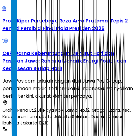
9
Profil Kiper Persebaya Reza Arya Pratama, Tepis 2
Penalti Persib di Final Piala Presiden 2026
10
Cek Warna Keberuntungan Menurut Hari dan
Pasaran Jawa: Rahasia Menarik Energi Positif dan
Kesuksesan Setiap Hari!
JawaPos.com adalah bagian dari Jawa Pos Group,
perusahaan media terkemuka di Indonesia. Menyajikan
berita terkini, akurat, dan terpercaya.
Graha Pena Lt.2 Jl. Raya Kby. Lama No.12, Grogol Utara, Kec.
Kebayoran Lama, Kota Jakarta Selatan, Daerah Khusus
Ibukota Jakarta 12210