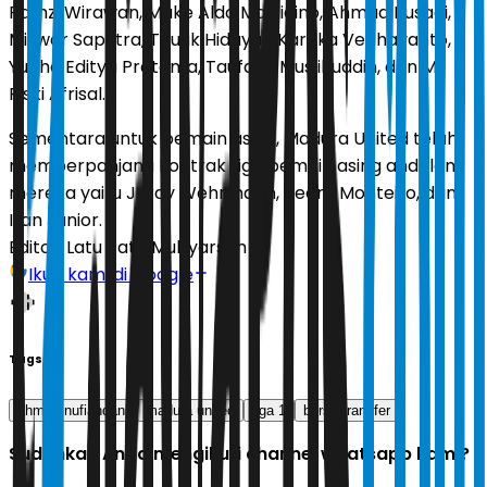
Ramzi Wirawan, Make Aldo Maulidino, Ahmad Rusadi,
Miswar Saputra, Taufik Hidayat, Kartika Vedhayanto,
Yudha Editya Pratama, Taufany Muslihuddin, dan M.
Riski Afrisal.
Sementara untuk pemain asing, Madura United telah
memperpanjang kontrak tiga pemain asing andalan
mereka yaitu Jordy Wehrmann, Pedro Monteiro, dan
Iran Junior.
Editor:
Latu Ratri Mubyarsah
Ikuti kami di Google
Tags
ahmad nufiandani
madura united
liga 1
bursa transfer
Sudahkah Anda mengikuti channel whatsapp kami?