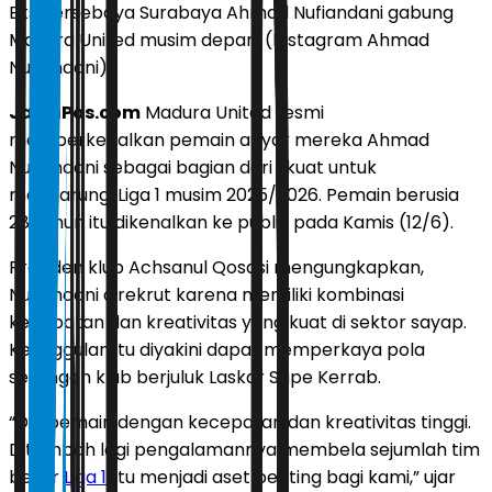
Eks Persebaya Surabaya Ahmad Nufiandani gabung
Madura United musim depan. (Instagram Ahmad
Nufiandani)
JawaPos.com
Madura United resmi
memperkenalkan pemain anyar mereka Ahmad
Nufiandani sebagai bagian dari skuat untuk
mengarungi Liga 1 musim 2025/2026. Pemain berusia
28 tahun itu dikenalkan ke publik pada Kamis (12/6).
Presiden klub Achsanul Qosasi mengungkapkan,
Nufiandani direkrut karena memiliki kombinasi
kecepatan dan kreativitas yang kuat di sektor sayap.
Keunggulan itu diyakini dapat memperkaya pola
serangan klub berjuluk Laskar Sape Kerrab.
“Dia pemain dengan kecepatan dan kreativitas tinggi.
Ditambah lagi pengalamannya membela sejumlah tim
besar
Liga 1
, itu menjadi aset penting bagi kami,” ujar