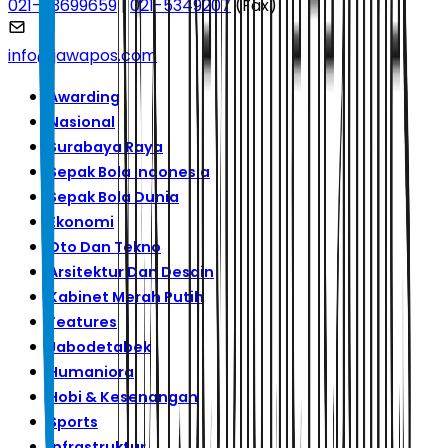
021-53699659
|
021-5349207
(Fax)
info@jawapos.com
Awarding
Nasional
Surabaya Raya
Sepak Bola Indonesia
Sepak Bola Dunia
Ekonomi
Oto Dan Tekno
Arsitektur Dan Desain
Kabinet Merah Putih
Features
Jabodetabek
Humaniora
Hobi & Kesenangan
Sports
Infrastruktur