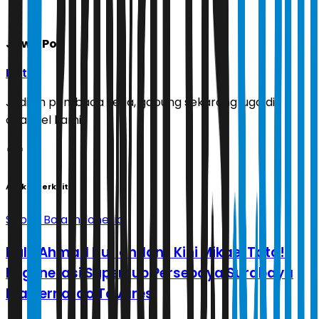
Jawa Pos
Ikuti
Jadilah pembaca setia, gabung sekarang juga di
channel kami!
Artikel Terkait
Sepak Bola Indonesia
Dulu Ahmad Nufiandani, Kini Mikael Tata!
Regenerasi Supersub Persebaya Surabaya
Era Bernardo Tavares