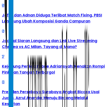
5
Jafar dan Adnan Diduga Terlibat Match Fixing, PBSI
Langsung Ubah Komposisi Ganda Campuran
6
Jadwal Siaran Langsung dan Link Live Streaming
Chelsea vs AC Milan, Tayang di Mana?
7
Kejagung Periksa Febrie Adriansyah: Kenakan Rompi
Pink dan Tangan Terborgol
8
Presiden Persebaya Surabaya Angkat Bicara Usai
Juara, Azrul Ananda: Menuju Bintang Melalui
Kesulitan