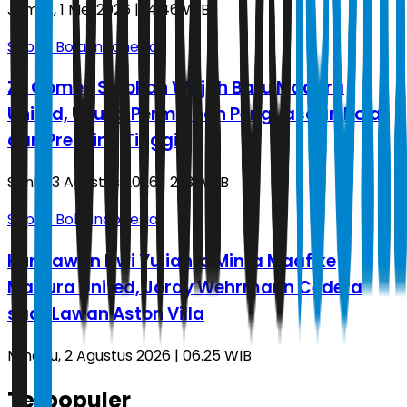
Jumat, 1 Mei 2026 | 14.46 WIB
Sepak Bola Indonesia
Ze Gomes Siapkan Wajah Baru Madura
United, Usung Permainan Penguasaan Bola
dan Pressing Tinggi
Senin, 3 Agustus 2026 | 21.31 WIB
Sepak Bola Indonesia
Kurniawan Dwi Yulianto Minta Maaf ke
Madura United, Jordy Wehrmann Cedera
saat Lawan Aston Villa
Minggu, 2 Agustus 2026 | 06.25 WIB
Terpopuler