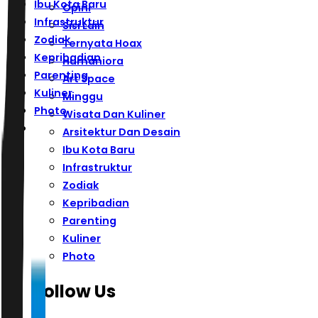
Ibu Kota Baru
Opini
Infrastruktur
Sisi Lain
Zodiak
Ternyata Hoax
Kepribadian
Humaniora
Parenting
Art Space
Kuliner
Minggu
Photo
Wisata Dan Kuliner
Arsitektur Dan Desain
Ibu Kota Baru
Infrastruktur
Zodiak
Kepribadian
Parenting
Kuliner
Photo
Follow Us