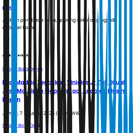
Ikuti
Jadilah pembaca setia, gabung sekarang juga di
channel kami!
Artikel Terkait
Sepak Bola Dunia
Real Madrid Tegaskan Vinicius Jr Tak Dijual,
Jose Mourinho Siapkan Jadi Andalan Musim
Depan
Jumat, 7 Agustus 2026 | 16.00 WIB
Sepak Bola Dunia