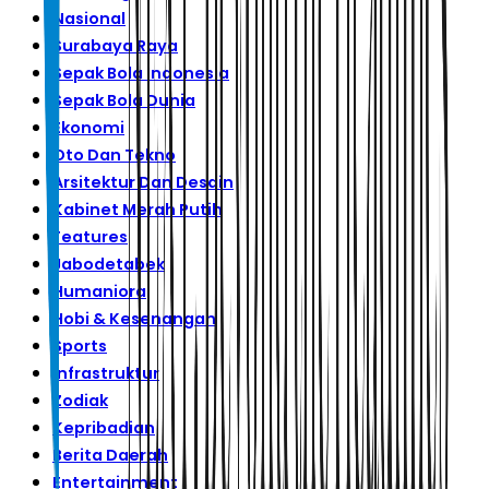
Nasional
Surabaya Raya
Sepak Bola Indonesia
Sepak Bola Dunia
Ekonomi
Oto Dan Tekno
Arsitektur Dan Desain
Kabinet Merah Putih
Features
Jabodetabek
Humaniora
Hobi & Kesenangan
Sports
Infrastruktur
Zodiak
Kepribadian
Berita Daerah
Entertainment