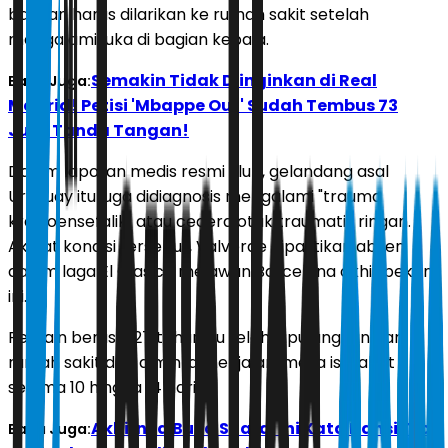
bahkan harus dilarikan ke rumah sakit setelah
mengalami luka di bagian kepala.
Semakin Tidak Diinginkan di Real
Baca Juga:
Madrid! Petisi 'Mbappe Out' Sudah Tembus 73
Juta Tanda Tangan!
Dalam laporan medis resmi klub, gelandang asal
Uruguay itu juga didiagnosis mengalami "trauma
kranioensefalik" atau cedera otak traumatis ringan.
Akibat kondisi tersebut, Valverde dipastikan absen
dalam laga El Clasico melawan Barcelona akhir pekan
ini.
Pemain berusia 27 tahun itu telah dipulangkan dari
rumah sakit dan diminta menjalani masa istirahat
selama 10 hingga 14 hari.
Akhirnya Buka Suara, Ini Kata Hansi Flick
Baca Juga: