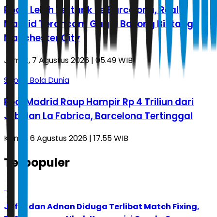
Rodri Lebih Tertarik ke Barcelona, Real
Madrid Terancam Gagal Boyong Bintang
Manchester City
Jumat, 7 Agustus 2026 | 05.49 WIB
Sepak Bola Dunia
Real Madrid Raup Hampir Rp 4 Triliun dari
Jebolan La Fabrica, Barcelona Tertinggal
Kamis, 6 Agustus 2026 | 17.55 WIB
Terpopuler
1
Jafar dan Adnan Diduga Terlibat Match Fixing,