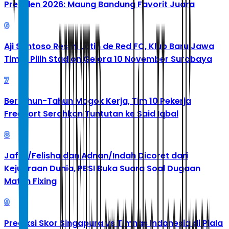
Presiden 2026: Maung Bandung Favorit Juara
6
Aji Santoso Resmi Latih de Red FC, Klub Baru Jawa
Timur Pilih Stadion Gelora 10 November Surabaya
7
Bertahun-Tahun Mogok Kerja, Tim 10 Pekerja
Freeport Serahkan Tuntutan ke Said Iqbal
8
Jafar/Felisha dan Adnan/Indah Dicoret dari
Kejuaraan Dunia, PBSI Buka Suara Soal Dugaan
Match Fixing
9
Prediksi Skor Singapura vs Timnas Indonesia di Piala