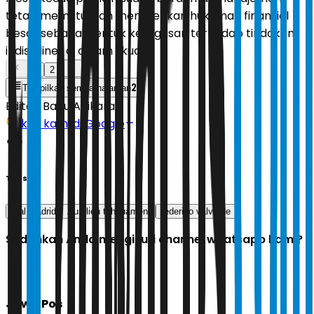
tetap memutuskan memberikan hukuman finansial
besar sebagai bentuk ketegasan terhadap tindakan
indisipliner di dalam skuad.
1
2
2
Tampilkan semua halaman
Editor:
Banu Adikara
Ikuti kami di Google
Tags
real madrid
Aurelien tchouameni
federico valverde
Sudahkah Anda mengikuti channel whatsapp kami?
Jawa Pos