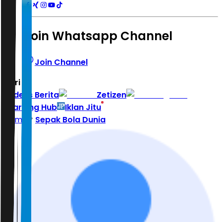
Join Whatsapp Channel
Join Channel
Hari ini
|
Indeks Berita
Zetizen
Learning Hub
Iklan Jitu
Home
Sepak Bola Dunia