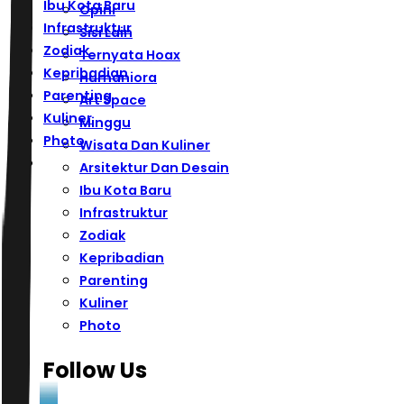
Ibu Kota Baru
Opini
Infrastruktur
Sisi Lain
Zodiak
Ternyata Hoax
Kepribadian
Humaniora
Parenting
Art Space
Kuliner
Minggu
Photo
Wisata Dan Kuliner
Arsitektur Dan Desain
Ibu Kota Baru
Infrastruktur
Zodiak
Kepribadian
Parenting
Kuliner
Photo
Follow Us