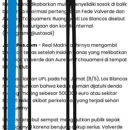
Real Madrid dikabarkan mulai menyelidiki sosok di balik
bocornya informasi pertengkaran Fede Valverde dan
Aurelien Tchouameni. Ruang ganti Los Blancos disebut
dipenuhi kecurigaan dan konflik internal.
(Instagram/@ustaxali)
JawaPos.com
- Real Madrid akhirnya mengambil
tindakan tegas setelah insiden panas yang melibatkan
Federico Valverde dan Aurelien Tchouameni di tempat
latihan klub.
Melansir laman UPI, pada hari Jumat (8/5), Los Blancos
mengumumkan bahwa kedua pemain dijatuhi denda
masing-masing sebesar 500.000 euro atau sekitar
Rp10,21 miliar akibat perkelahian yang terjadi sehari
sebelumnya.
Insiden tersebut sempat mengejutkan publik sepak
bola Spanyol karena berujung cukup serius. Valverde