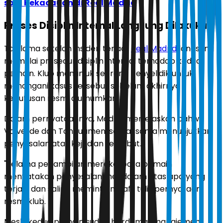
soal Kekacauan di Real Madrid
Proses Disiplin Internal Langsung Dilakukan
Tak lama setelah insiden terjadi,
Real Madrid
langsung
memulai prosedur disiplin internal terhadap kedua
pemain. Klub menunjuk seorang penyelidik untuk
menangani kasus tersebut sebelum akhirnya
keputusan resmi diumumkan.
Dalam pernyataannya, Madrid menjelaskan bahwa
Valverde dan Tchouameni sama-sama menunjukkan
penyesalan atas kejadian tersebut.
"Selama penampilan mereka, para pemain
menyatakan penyesalan mendalam atas apa yang
terjadi dan saling meminta maaf," tulis pernyataan
resmi klub.
Meski kedua pemain sudah berdamai, manajemen