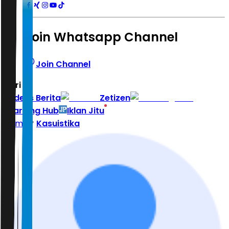
Join Whatsapp Channel
Join Channel
Hari ini
|
Indeks Berita
Zetizen
Learning Hub
Iklan Jitu
Home
Kasuistika