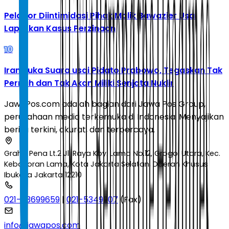
Pelapor Diintimidasi Pihak Malik Bawazier Usai
Laporkan Kasus Perzinaan
10
Iran Buka Suara usai Pidato Prabowo, Tegaskan Tak
Pernah dan Tak Akan Miliki Senjata Nuklir
JawaPos.com adalah bagian dari Jawa Pos Group,
perusahaan media terkemuka di Indonesia. Menyajikan
berita terkini, akurat, dan terpercaya.
Graha Pena Lt.2 Jl. Raya Kby. Lama No.12, Grogol Utara, Kec.
Kebayoran Lama, Kota Jakarta Selatan, Daerah Khusus
Ibukota Jakarta 12210
021-53699659
|
021-5349207
(Fax)
info@jawapos.com