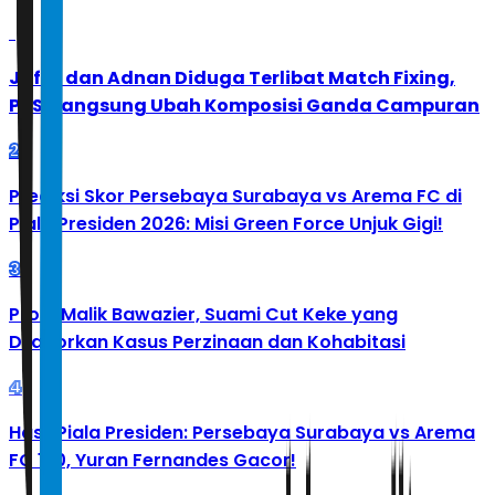
1
Jafar dan Adnan Diduga Terlibat Match Fixing,
PBSI Langsung Ubah Komposisi Ganda Campuran
2
Prediksi Skor Persebaya Surabaya vs Arema FC di
Piala Presiden 2026: Misi Green Force Unjuk Gigi!
3
Profil Malik Bawazier, Suami Cut Keke yang
Dilaporkan Kasus Perzinaan dan Kohabitasi
4
Hasil Piala Presiden: Persebaya Surabaya vs Arema
FC 1-0, Yuran Fernandes Gacor!