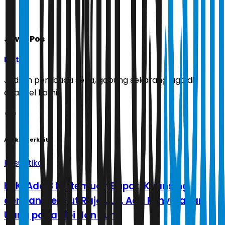
Jawa Pos
Ikuti
Jadilah pembaca setia, gabung sekarang juga di
channel kami!
Artikel Terkait
Kasuistika
KPK: Ada 3 Pertemuan Bupati Kuansing
dengan Menhut Raja Juli, Ada Penyerahan
Uang pada Mei dan Juni