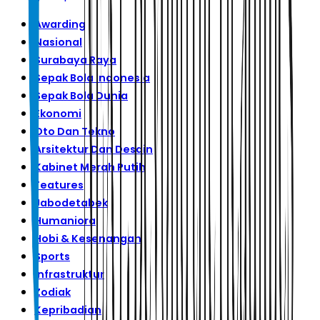
Awarding
Nasional
Surabaya Raya
Sepak Bola Indonesia
Sepak Bola Dunia
Ekonomi
Oto Dan Tekno
Arsitektur Dan Desain
Kabinet Merah Putih
Features
Jabodetabek
Humaniora
Hobi & Kesenangan
Sports
Infrastruktur
Zodiak
Kepribadian