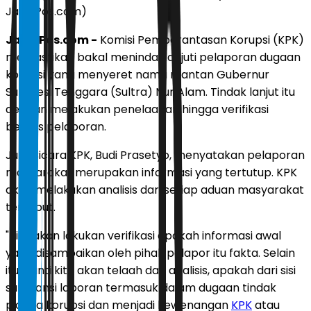
JawaPos.com)
JawaPos.com -
Komisi Pemberantasan Korupsi (KPK)
memastikan bakal menindaklanjuti pelaporan dugaan
korupsi yang menyeret nama mantan Gubernur
Sulawesi Tenggara (Sultra) Nur Alam. Tindak lanjut itu
dengan melakukan penelaahan hingga verifikasi
berkas pelaporan.
Juru Bicara KPK, Budi Prasetyo, menyatakan pelaporan
masyarakat merupakan informasi yang tertutup. KPK
akan melakukan analisis dari setiap aduan masyarakat
tersebut.
"Kita akan lakukan verifikasi apakah informasi awal
yang disampaikan oleh pihak pelapor itu fakta. Selain
itu, nanti kita akan telaah dan analisis, apakah dari sisi
substansi laporan termasuk dalam dugaan tindak
pidana korupsi dan menjadi kewenangan
KPK
atau