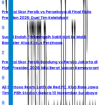
5
Prediksi Skor Persib vs Persebaya di Final Piala
Presiden 2026: Duel Tim Kelelahan!
6
Suami Endah Fitrianingsih Sakit Hati ke Malik
Bawazier Atas Kasus Perzinaan
7
Prediksi Skor Persib Bandung vs Persija Jakarta di
Piala Presiden 2026: Misi Berat Macan Kemayoran!
8
Aji Santoso Resmi Latih de Red FC, Klub Baru Jawa
Timur Pilih Stadion Gelora 10 November Surabaya
9