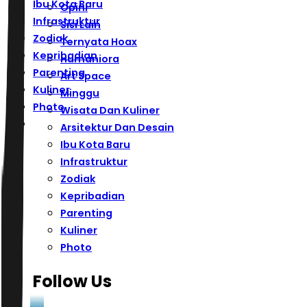
Ibu Kota Baru
Opini
Infrastruktur
Sisi Lain
Zodiak
Ternyata Hoax
Kepribadian
Humaniora
Parenting
Art Space
Kuliner
Minggu
Photo
Wisata Dan Kuliner
Arsitektur Dan Desain
Ibu Kota Baru
Infrastruktur
Zodiak
Kepribadian
Parenting
Kuliner
Photo
Follow Us