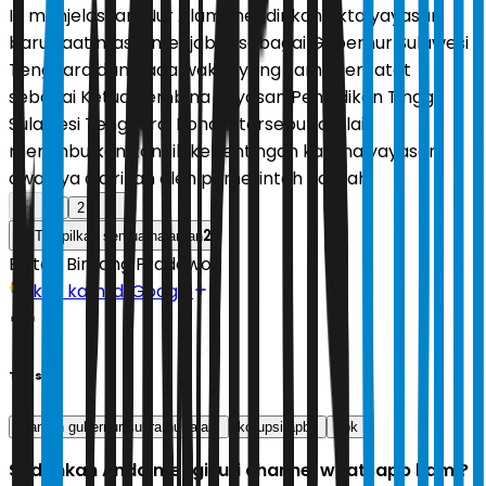
Ia menjelaskan, Nur Alam mendirikan akta yayasan
baru saat masih menjabat sebagai Gubernur Sulawesi
Tenggara dan pada waktu yang sama tercatat
sebagai Ketua Pembina Yayasan Pendidikan Tinggi
Sulawesi Tenggara. Kondisi tersebut dinilai
menimbulkan konflik kepentingan karena yayasan
awalnya didirikan oleh pemerintah daerah.
1
2
2
Tampilkan semua halaman
Editor:
Bintang Pradewo
Ikuti kami di Google
Tags
mantan gubernur sultra nur alam
korupsi apbd
kpk
Sudahkah Anda mengikuti channel whatsapp kami?