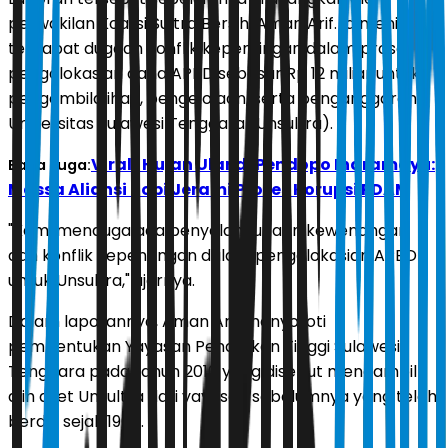
perwakilan Koalisi Sultra Bersih, Aman Arif. Ia menilai
terdapat dugaan konflik kepentingan dalam proses
pengalokasian dana APBD sebesar Rp 12 miliar untuk
pengambilalihan, pengelolaan, serta penganggaran
Universitas Sulawesi Tenggara (Unsultra).
Viral! Hujan Ular di Pendopo Indramayu:
Baca Juga:
Massa Aliansi Topi Jerami Protes Korupsi PDAM
"Kami menduga ada penyalahgunaan kewenangan
dan konflik kepentingan dalam pengalokasian APBD
untuk Unsultra," ujarnya.
Dalam laporannya, Aman Arif menyoroti
pembentukan Yayasan Pendidikan Tinggi Sulawesi
Tenggara pada tahun 2010 yang disebut mengambil
alih aset Unsultra dari yayasan sebelumnya yang telah
berdiri sejak 1967.