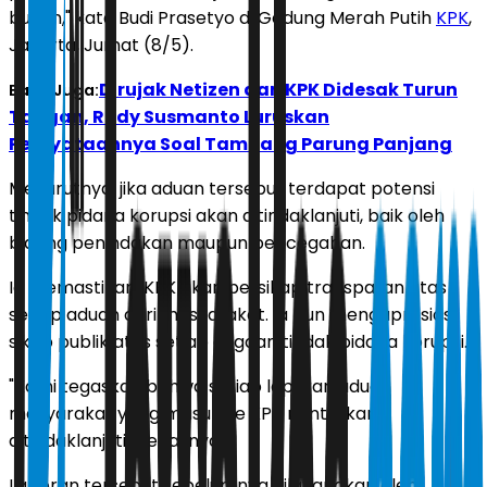
bukan," kata Budi Prasetyo di Gedung Merah Putih
KPK
,
Jakarta, Jumat (8/5).
Dirujak Netizen dan KPK Didesak Turun
Baca Juga:
Tangan, Rudy Susmanto Luruskan
Pernyataannya Soal Tambang Parung Panjang
Menurutnya, jika aduan tersebut terdapat potensi
tindak pidana korupsi akan ditindaklanjuti, baik oleh
bidang penindakan maupun pencegahan.
Ia memastikan, KPK akan bersikap transparan atas
setiap aduan dari masyarakat. Ia pun mengapresiasi
sikap publik atas setiap dugaan tindak pidana korupsi.
"Kami tegaskan bahwa setiap laporan aduan
masyarakat yang masuk ke KPK nanti akan
ditindaklanjuti," tegasnya.
Laporan tersebut sebelumnya dilayangkan oleh