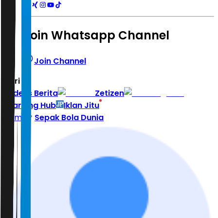
Join Whatsapp Channel
Join Channel
Hari ini
|
Indeks Berita
Zetizen
Learning Hub
Iklan Jitu
Home
Sepak Bola Dunia