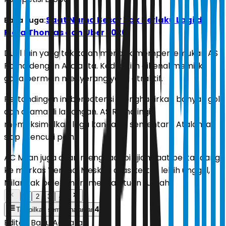
Saat Nama Besar Tak Berlaku Lagi di
Baca Juga:
Piala Thomas dan Uber 2026
Duel lain yang tak kalah menarik mempertemukan AS
Roma dengan Atalanta. Kedua tim dikenal memiliki
gaya bermain menyerang yang atraktif.
Pertandingan ini berpotensi menghadirkan banyak gol
dan drama di lapangan. AS Roma ingin
memaksimalkan laga kandang, sementara Atalanta
siap mencuri poin.
AC Milan juga akan menghadapi ujian saat bertandang
ke markas Verona. Meski di atas kertas lebih unggul,
Milan tak boleh meremehkan tuan rumah.
1
2
3
4
4
Tampilkan semua halaman
Editor:
Banu Adikara