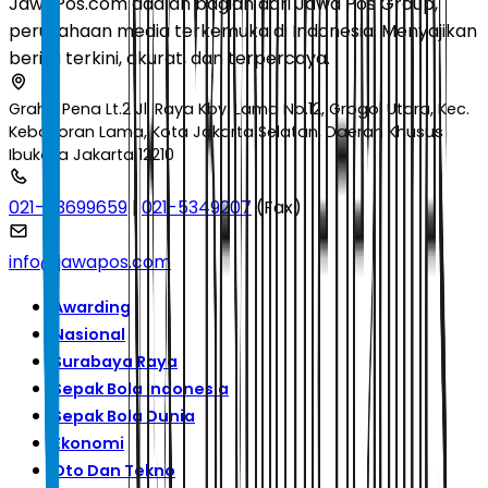
JawaPos.com adalah bagian dari Jawa Pos Group,
perusahaan media terkemuka di Indonesia. Menyajikan
berita terkini, akurat, dan terpercaya.
Graha Pena Lt.2 Jl. Raya Kby. Lama No.12, Grogol Utara, Kec.
Kebayoran Lama, Kota Jakarta Selatan, Daerah Khusus
Ibukota Jakarta 12210
021-53699659
|
021-5349207
(Fax)
info@jawapos.com
Awarding
Nasional
Surabaya Raya
Sepak Bola Indonesia
Sepak Bola Dunia
Ekonomi
Oto Dan Tekno