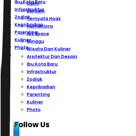
Ibu Kota Baru
Opini
Infrastruktur
Sisi Lain
Zodiak
Ternyata Hoax
Kepribadian
Humaniora
Parenting
Art Space
Kuliner
Minggu
Photo
Wisata Dan Kuliner
Arsitektur Dan Desain
Ibu Kota Baru
Infrastruktur
Zodiak
Kepribadian
Parenting
Kuliner
Photo
Follow Us