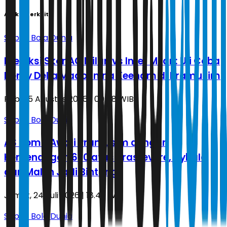
Artikel Terkait
Sepak Bola Dunia
Prediksi Skor AC Milan vs Inter Milan: Uji Coba
Derby Della Madonnina Keenam di Pramusim
Rabu, 5 Agustus 2026 | 00.48 WIB
Sepak Bola Dunia
AS Roma Awali Pramusim dengan
Kemenangan 6-0 atas Trastevere, Dybala
dan Malen Jadi Bintang
Jumat, 24 Juli 2026 | 18.45 WIB
Sepak Bola Dunia