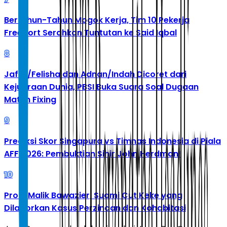
Bertahun-Tahun Mogok Kerja, Tim 10 Pekerja
Freeport Serahkan Tuntutan ke Said Iqbal
8
Jafar/Felisha dan Adnan/Indah Dicoret dari
Kejuaraan Dunia, PBSI Buka Suara Soal Dugaan
Match Fixing
9
Prediksi Skor Singapura vs Timnas Indonesia di Piala
AFF 2026: Pembuktian Sihir John Herdman!
10
Profil Malik Bawazier, Suami Cut Keke yang
Dilaporkan Kasus Perzinaan dan Kohabitasi