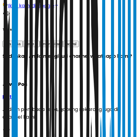
Ikuti kami di Google
Tags
liga italia
serie a
inter milan
jadwal
Sudahkah Anda mengikuti channel whatsapp kami?
Jawa Pos
Ikuti
Jadilah pembaca setia, gabung sekarang juga di
channel kami!