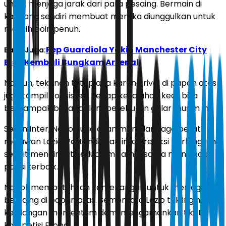
untuk menjaga jarak dari para pesaing. Bermain di
kandang sendiri membuat mereka diunggulkan untuk
meraih poin penuh.
Pep Guardiola Yakin Manchester City
Baca Juga:
Bisa Kembali Bungkam Arsenal
Namun, tekanan tetap ada karena rival di papan atas
juga tampil konsisten. Setiap kesalahan kecil bisa
berdampak besar dalam perebutan gelar musim ini.
Selain Inter, Napoli juga akan menjalani laga berat
melawan Lazio. Pertandingan ini diprediksi berlangsung
sengit mengingat kedua tim sama-sama mengincar
posisi terbaik.
Napoli membutuhkan kemenangan untuk menjaga asa
bersaing di papan atas. Sementara Lazio tak ingin
kehilangan momentum demi mengamankan tiket
kompetisi Eropa.