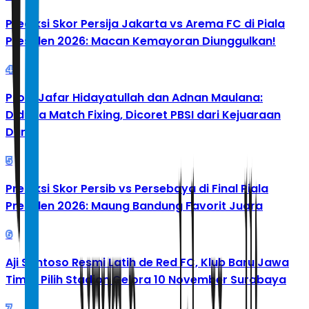
Prediksi Skor Persija Jakarta vs Arema FC di Piala
Presiden 2026: Macan Kemayoran Diunggulkan!
4
Profil Jafar Hidayatullah dan Adnan Maulana:
Diduga Match Fixing, Dicoret PBSI dari Kejuaraan
Dunia
5
Prediksi Skor Persib vs Persebaya di Final Piala
Presiden 2026: Maung Bandung Favorit Juara
6
Aji Santoso Resmi Latih de Red FC, Klub Baru Jawa
Timur Pilih Stadion Gelora 10 November Surabaya
7