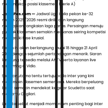
menentukan posisi klasemen. (Serie A)
JawaPos.com —
Jadwal Liga Italia pekan ke-32
musim 2025/2026 resmi dirilis dan langsung
menyajikan rangkaian laga panas. Persaingan menuju
puncak klasemen semakin memanas seiring kompetisi
memasuki fase krusial.
Pekan ini akan berlangsung mulai 18 hingga 21 April
2026 dengan sejumlah pertandingan menarik. Siaran
langsung tersedia melalui ANTV serta layanan live
streaming di Vidio.
Sorotan utama tentu tertuju pada Inter yang kini
memimpin klasemen sementara. Mereka berpeluang
besar semakin mendekat ke gelar Scudetto saat
menjamu Cagliari.
Laga tersebut menjadi momentum penting bagi Inter