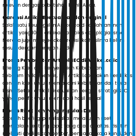
relevan dengan kebutuhan bisnis Anda.
Garansi Artikel Berkualitas dan Original
Salah satu keunggulan Artikel.co.id adalah jaminan
artikel yang 100% original dan lolos dari plagiarisme.
Mereka juga menyediakan revisi jika hasilnya belum
sesuai dengan harapan Anda.
Proses Pembuatan Artikel SEO di Artikel.co.id
Briefing Klien dan Penyesuaian Kebutuhan
Sebelum mulai menulis, tim Artikel.co.id akan berdiskusi
dengan klien untuk memahami kebutuhan dan tujuan
bisnis. Setiap artikel disesuaikan dengan strategi SEO
yang spesifik untuk mencapai hasil terbaik.
Proses Riset dan Pengumpulan Data
Setelah briefing, penulis akan melakukan riset
mendalam tentang topik yang akan dibahas. Riset ini
meliputi analisis kompetitor, pencarian kata kunci, dan