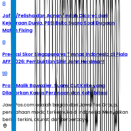
8
Jafar/Felisha dan Adnan/Indah Dicoret dari
Kejuaraan Dunia, PBSI Buka Suara Soal Dugaan
Match Fixing
9
Prediksi Skor Singapura vs Timnas Indonesia di Piala
AFF 2026: Pembuktian Sihir John Herdman!
10
Profil Malik Bawazier, Suami Cut Keke yang
Dilaporkan Kasus Perzinaan dan Kohabitasi
JawaPos.com adalah bagian dari Jawa Pos Group,
perusahaan media terkemuka di Indonesia. Menyajikan
berita terkini, akurat, dan terpercaya.