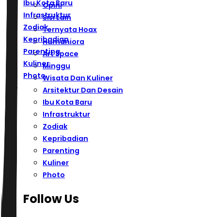
Ibu Kota Baru
Opini
Infrastruktur
Sisi Lain
Zodiak
Ternyata Hoax
Kepribadian
Humaniora
Parenting
Art Space
Kuliner
Minggu
Photo
Wisata Dan Kuliner
Arsitektur Dan Desain
Ibu Kota Baru
Infrastruktur
Zodiak
Kepribadian
Parenting
Kuliner
Photo
Follow Us