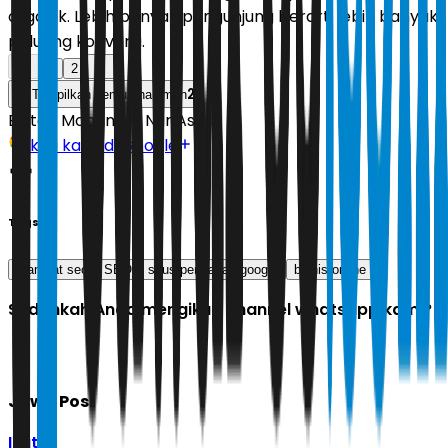
organik. Lebih banyak pengunjung berarti lebih banyak
peluang konversi.
1
2
2
Tampilkan semua halaman
Editor:
Mohamad Nur Asikin
Ikuti kami di Google
Tags
manfaat seo
SEO
situs pencarian google
bisnis online
Sudahkah Anda mengikuti channel whatsapp kami?
Jawa Pos
Ikuti