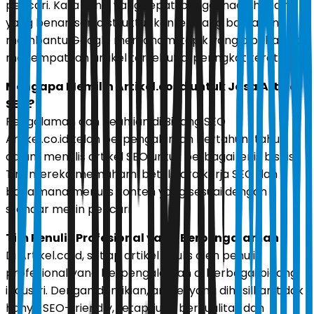
pencari. Kata kunci yang tepat, penggunaan heading
yang benar, serta struktur konten yang baik akan
membantu Google memahami topik yang dibahas dan
menempatkan artikel tersebut di peringkat teratas.
Mengapa Memilih Artikel.co.id untuk Jasa Artikel
SEO?
Pengalaman dan Keahlian di Bidang SEO
Artikel.co.id telah berpengalaman bertahun-tahun
dalam menulis artikel SEO untuk berbagai jenis bisnis.
Tim mereka memahami betul cara kerja SEO dan
bagaimana menulis konten yang sesuai dengan
standar mesin pencari.
Tim Penulis Profesional yang Berpengalaman
Di Artikel.co.id, setiap artikel ditulis oleh penulis
profesional yang berpengalaman di berbagai bidang
industri. Dengan demikian, artikel yang dihasilkan tidak
hanya SEO-friendly, tetapi juga berkualitas dan