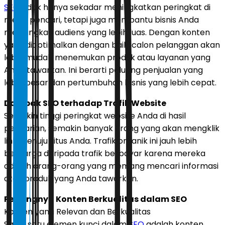
SEO
tidak hanya sekadar meningkatkan peringkat di
mesin pencari, tetapi juga membantu bisnis Anda
menjangkau audiens yang lebih luas. Dengan konten
yang dioptimalkan dengan baik, calon pelanggan akan
lebih mudah menemukan produk atau layanan yang
Anda tawarkan. Ini berarti peluang penjualan yang
lebih besar dan pertumbuhan bisnis yang lebih cepat.
Dampak SEO terhadap Trafik Website
Semakin tinggi peringkat website Anda di hasil
pencarian, semakin banyak orang yang akan mengklik
link menuju situs Anda. Trafik organik ini jauh lebih
berharga daripada trafik berbayar karena mereka
adalah orang-orang yang memang mencari informasi
atau produk yang Anda tawarkan.
Pentingnya Konten Berkualitas dalam SEO
Konten yang Relevan dan Berkualitas
Salah satu elemen kunci dalam
SEO
adalah konten