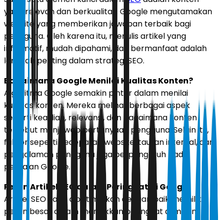
yang relevan dan berkualitas. Google mengutamakan
website yang memberikan jawaban terbaik bagi
pengguna. Oleh karena itu, menulis artikel yang
informatif, mudah dipahami, dan bermanfaat adalah
langkah penting dalam strategi SEO.
Bagaimana Google Menilai Kualitas Konten?
Algoritma Google semakin pintar dalam menilai
kualitas konten. Mereka melihat berbagai aspek
seperti keaslian, relevansi, dan bagaimana konten
tersebut menjawab pertanyaan pengguna. Selain itu,
faktor seperti kecepatan website, tautan internal, dan
pengalaman pengguna juga berpengaruh pada
penilaian Google.
Peran Artikel SEO dalam Peringkat di Google
Artikel SEO yang dioptimalkan dengan baik memiliki
peran besar dalam menaikkan peringkat di mesin