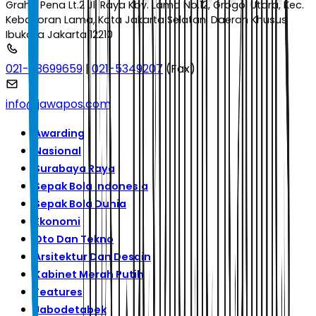
Graha Pena Lt.2 Jl. Raya Kby. Lama No.12, Grogol Utara, Kec.
Kebayoran Lama, Kota Jakarta Selatan, Daerah Khusus
Ibukota Jakarta 12210
021-53699659
|
021-5349207
(Fax)
info@jawapos.com
Awarding
Nasional
Surabaya Raya
Sepak Bola Indonesia
Sepak Bola Dunia
Ekonomi
Oto Dan Tekno
Arsitektur Dan Desain
Kabinet Merah Putih
Features
Jabodetabek