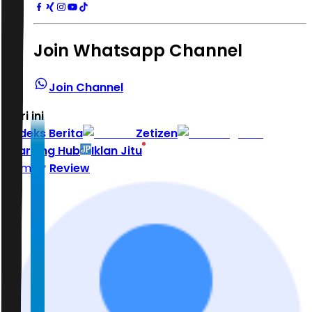
Join Whatsapp Channel
Join Channel
Hari ini
|
Indeks Berita
Zetizen
Learning Hub
Iklan Jitu
Home
Review