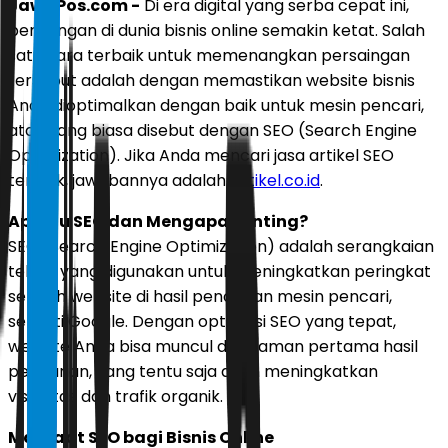
JawaPos.com -
Di era digital yang serba cepat ini,
persaingan di dunia bisnis online semakin ketat. Salah
satu cara terbaik untuk memenangkan persaingan
tersebut adalah dengan memastikan website bisnis
Anda dioptimalkan dengan baik untuk mesin pencari,
atau yang biasa disebut dengan SEO (Search Engine
Optimization). Jika Anda mencari jasa artikel SEO
terbaik, jawabannya adalah
Artikel.co.id
.
Apa itu SEO dan Mengapa Penting?
SEO (Search Engine Optimization) adalah serangkaian
teknik yang digunakan untuk meningkatkan peringkat
sebuah website di hasil pencarian mesin pencari,
seperti Google. Dengan optimasi SEO yang tepat,
website Anda bisa muncul di halaman pertama hasil
pencarian, yang tentu saja akan meningkatkan
visibilitas dan trafik organik.
Manfaat SEO bagi Bisnis Online