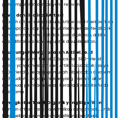
pengumpulan informasi yang relevan.
Revisi dan Finalisasi Artikel
Setelah artikel selesai ditulis, Artikel.co.id memberikan
kesempatan bagi klien untuk memberikan feedback
dan meminta revisi. Setelah revisi dilakukan, artikel
akan difinalisasi dan siap untuk dipublikasikan.
Keuntungan Menggunakan Artikel.co.id
Hasil Artikel yang Mudah Dibaca dan SEO-friendly
Artikel yang dihasilkan oleh Artikel.co.id tidak hanya
SEO-friendly, tetapi juga mudah dibaca dan dipahami
oleh audiens. Gaya penulisan yang menarik akan
membuat pembaca betah berada di website Anda
lebih lama.
Peningkatan Trafik Organik yang Signifikan
Dengan artikel yang dioptimalkan dengan baik, Anda
bisa melihat peningkatan signifikan pada trafik