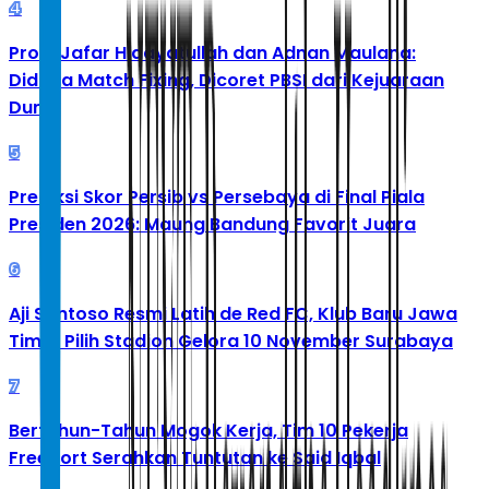
4
Profil Jafar Hidayatullah dan Adnan Maulana:
Diduga Match Fixing, Dicoret PBSI dari Kejuaraan
Dunia
5
Prediksi Skor Persib vs Persebaya di Final Piala
Presiden 2026: Maung Bandung Favorit Juara
6
Aji Santoso Resmi Latih de Red FC, Klub Baru Jawa
Timur Pilih Stadion Gelora 10 November Surabaya
7
Bertahun-Tahun Mogok Kerja, Tim 10 Pekerja
Freeport Serahkan Tuntutan ke Said Iqbal