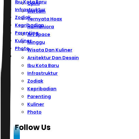
Ibu Kota Baru
Opini
Infrastruktur
Sisi Lain
Zodiak
Ternyata Hoax
Kepribadian
Humaniora
Parenting
Art Space
Kuliner
Minggu
Photo
Wisata Dan Kuliner
Arsitektur Dan Desain
Ibu Kota Baru
Infrastruktur
Zodiak
Kepribadian
Parenting
Kuliner
Photo
Follow Us