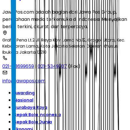
JawaPos.com adalah bagian dari Jawa Pos Group,
perusahaan media terkemuka di Indonesia. Menyajikan
berita terkini, akurat, dan terpercaya.
Graha Pena Lt.2 Jl. Raya Kby. Lama No.12, Grogol Utara, Kec.
Kebayoran Lama, Kota Jakarta Selatan, Daerah Khusus
Ibukota Jakarta 12210
021-53699659
|
021-5349207
(Fax)
info@jawapos.com
Awarding
Nasional
Surabaya Raya
Sepak Bola Indonesia
Sepak Bola Dunia
Ekonomi