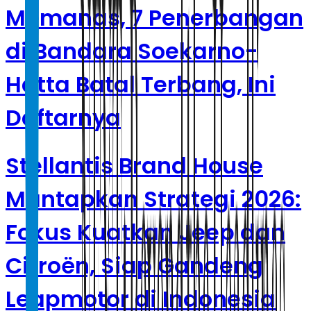
Memanas, 7 Penerbangan
di Bandara Soekarno-
Hatta Batal Terbang, Ini
Daftarnya
Stellantis Brand House
Mantapkan Strategi 2026:
Fokus Kuatkan Jeep dan
Citroën, Siap Gandeng
Leapmotor di Indonesia