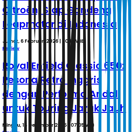
Citroën, Siap Gandeng
Leapmotor di Indonesia
Jumat, 6 Februari 2026 | 20.15 WIB
Review
Royal Enfield Classic 650:
Pesona Retro Inggris
dengan Performa Andal
untuk Touring Jarak Jauh
Minggu, 14 Desember 2025 | 07.05 WIB