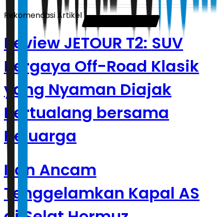
Rekomendasi Artikel
Review JETOUR T2: SUV
Bergaya Off-Road Klasik
yang Nyaman Diajak
Bertualang bersama
Keluarga
Iran Ancam
Tenggelamkan Kapal AS
di Selat Hormuz,