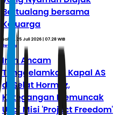
Bertualang bersama
Keluarga
Sabtu, 25 Juli 2026 | 07.28 WIB
Review
Iran Ancam
Tenggelamkan Kapal AS
di Selat Hormuz,
Ketegangan Memuncak
Usai Misi 'Project Freedom'