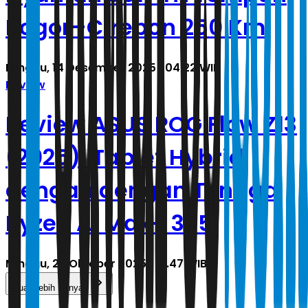
Bogor–Cirebon 250 Km
Minggu, 14 Desember 2025 | 04.22 WIB
Review
Review ASUS ROG Flow Z13
(2025): Tablet Hybrid
dengan dengan Tenaga
Ryzen AI Max+ 395
Minggu, 26 Oktober 2025 | 18.47 WIB
Muat Lebih Banyak