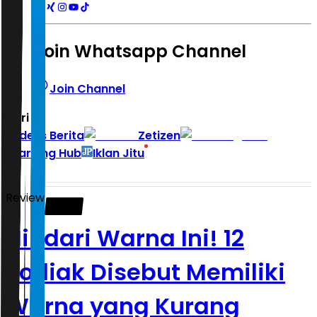
Join Whatsapp Channel
Join Channel
Hari ini
|
Indeks Berita
Zetizen
Learning Hub
Iklan Jitu
Review
Hindari Warna Ini! 12
Zodiak Disebut Memiliki
Warna yang Kurang