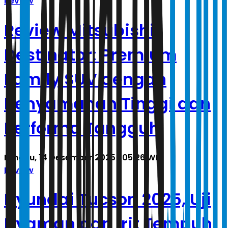
Review
Review Mitsubishi
Destinator: Premium
Family SUV dengan
Kenyamanan Tinggi dan
Performa Tangguh
Minggu, 14 Desember 2025 | 05.26 WIB
Review
Hyundai Tucson 2025, Uji
Nyaman dan Irit Tempuh