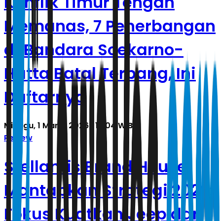
Konflik Timur Tengah
Memanas, 7 Penerbangan
di Bandara Soekarno-
Hatta Batal Terbang, Ini
Daftarnya
Minggu, 1 Maret 2026 | 19.04 WIB
Review
Stellantis Brand House
Mantapkan Strategi 2026:
Fokus Kuatkan Jeep dan