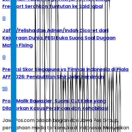
Freeport Serahkan Tuntutan ke Said Iqbal
8
Jafar/Felisha dan Adnan/Indah Dicoret dari
Kejuaraan Dunia, PBSI Buka Suara Soal Dugaan
Match Fixing
9
Prediksi Skor Singapura vs Timnas Indonesia di Piala
AFF 2026: Pembuktian Sihir John Herdman!
10
Profil Malik Bawazier, Suami Cut Keke yang
Dilaporkan Kasus Perzinaan dan Kohabitasi
JawaPos.com adalah bagian dari Jawa Pos Group,
perusahaan media terkemuka di Indonesia. Menyajikan