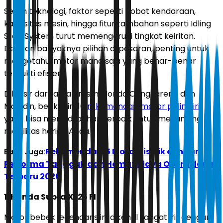
Selain teknologi, faktor seperti bobot kendaraan,
kapasitas mesin, hingga fitur tambahan seperti Idling
Stop System turut memengaruhi tingkat keiritan.
Dengan banyaknya pilihan di pasaran, penting untuk
mengetahui motor mana saja yang benar-benar
terbukti efisien.
Dilansir dari laman resmi Honda Cengkareng dan
Moladin, berikut ini 10
rekomendasi motor paling irit
yang bisa menjadi pilihan terbaik untuk menunjang
mobilitas harian Anda.
Rekomendasi 5 Motor Listrik dengan
Baca Juga:
Performa Tangguh dan Hemat Biaya Operasional
Terbaru 2026
1. Honda Supra X 125 FI
Motor bebek legendaris ini dikenal sangat irit dengan