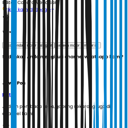
Editor:
Candra Mega Sari
Ikuti kami di Google
Tags
rekomendasi motor paling irit
sepeda motor
motor irit
Sudahkah Anda mengikuti channel whatsapp kami?
Jawa Pos
Ikuti
Jadilah pembaca setia, gabung sekarang juga di
channel kami!