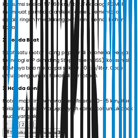
konsumsi sekitar 57–60 km/liter. Teknologi PGM-FI
membuat pembakaran lebih efisien, sementara
desain ringan mendukung performa hemat bahan
bakar.
2. Honda Beat
Salah satu motor paling populer di Indonesia. Dengan
teknologi eSP dan Idling Stop System (ISS), konsumsi
BBM-nya bisa mencapai sekitar 60 km/liter. Cocok
untuk penggunaan harian di perkotaan.
3. Honda Genio
Motor matik ini menawarkan efisiensi 50–55 km/liter.
Selain irit, desainnya juga stylish dan cocok untuk anak
muda yang aktif.
1
2
3
3
Tampilkan semua halaman