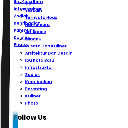
Ibu Kota Baru
Opini
Infrastruktur
Sisi Lain
Zodiak
Ternyata Hoax
Kepribadian
Humaniora
Parenting
Art Space
Kuliner
Minggu
Photo
Wisata Dan Kuliner
Arsitektur Dan Desain
Ibu Kota Baru
Infrastruktur
Zodiak
Kepribadian
Parenting
Kuliner
Photo
Follow Us