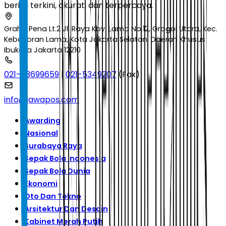
berita terkini, akurat, dan terpercaya.
Graha Pena Lt.2 Jl. Raya Kby. Lama No.12, Grogol Utara, Kec.
Kebayoran Lama, Kota Jakarta Selatan, Daerah Khusus
Ibukota Jakarta 12210
021-53699659
|
021-5349207
(Fax)
info@jawapos.com
Awarding
Nasional
Surabaya Raya
Sepak Bola Indonesia
Sepak Bola Dunia
Ekonomi
Oto Dan Tekno
Arsitektur Dan Desain
Kabinet Merah Putih