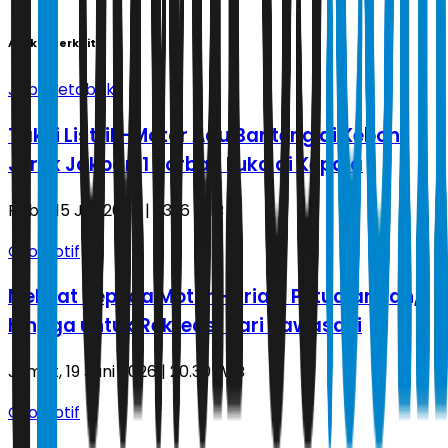
Artikel Terkait
Jabodetabek
Taksi Listrik-Motor Adu Banteng di Kebon
Jeruk Jakbar, 1 Korban Luka di Kepala
Rabu, 15 Juli 2026 | 23.16 WIB
Otomotif
Melihat Sepeda Motor Harian, Petualangan,
hingga untuk Rekreasi dari Kawasaki
Jumat, 19 Juni 2026 | 20.30 WIB
Otomotif