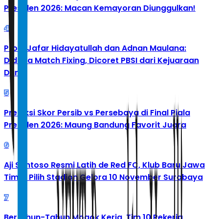
Presiden 2026: Macan Kemayoran Diunggulkan!
4
Profil Jafar Hidayatullah dan Adnan Maulana:
Diduga Match Fixing, Dicoret PBSI dari Kejuaraan
Dunia
5
Prediksi Skor Persib vs Persebaya di Final Piala
Presiden 2026: Maung Bandung Favorit Juara
6
Aji Santoso Resmi Latih de Red FC, Klub Baru Jawa
Timur Pilih Stadion Gelora 10 November Surabaya
7
Bertahun-Tahun Mogok Kerja, Tim 10 Pekerja