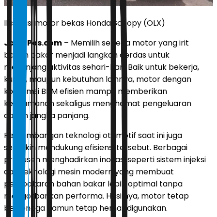
Ilustrasi motor bekas Honda Scoopy (OLX)
JawaPos.com
– Memilih sepeda motor yang irit
bahan bakar menjadi langkah cerdas untuk
menunjang aktivitas sehari-hari. Baik untuk bekerja,
kuliah, maupun kebutuhan lainnya, motor dengan
konsumsi BBM efisien mampu memberikan
kenyamanan sekaligus menghemat pengeluaran
dalam jangka panjang.
Perkembangan teknologi otomotif saat ini juga
semakin mendukung efisiensi tersebut. Berbagai
produsen menghadirkan inovasi seperti sistem injeksi
dan teknologi mesin modern yang membuat
pembakaran bahan bakar lebih optimal tanpa
mengorbankan performa. Hasilnya, motor tetap
bertenaga namun tetap hemat digunakan.