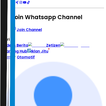
Join Whatsapp Channel
Join Channel
Hari ini
|
Indeks Berita
Zetizen
Learning Hub
Iklan Jitu
Home
Otomotif