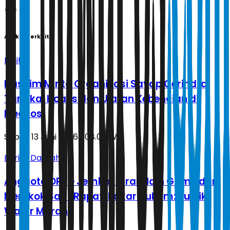
Artikel Terkait
Politik
Hashim Minta Organisasi Sayap Gerindra
Tangkal Hoaks dan Ujaran Kebencian di
Medsos
Sabtu, 13 Juni 2026 | 08.00 WIB
Berita Daerah
Anggota DPRD Jember Viral Main Game dan
Merokok Saat Rapat, Pakar Hukum: Publik
Wajar Marah!