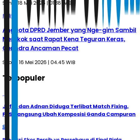
Senin, 18 Mei 2026 | 01.38 WIB
Politik
Anggota DPRD Jember yang Nge-gim Sambil
Merokok saat Rapat Kena Teguran Keras,
Gerindra Ancaman Pecat
Sabtu, 16 Mei 2026 | 04.45 WIB
Terpopuler
1
Jafar dan Adnan Diduga Terlibat Match Fixing,
PBSI Langsung Ubah Komposisi Ganda Campuran
2
Prediksi Skor Persib vs Persebaya di Final Piala