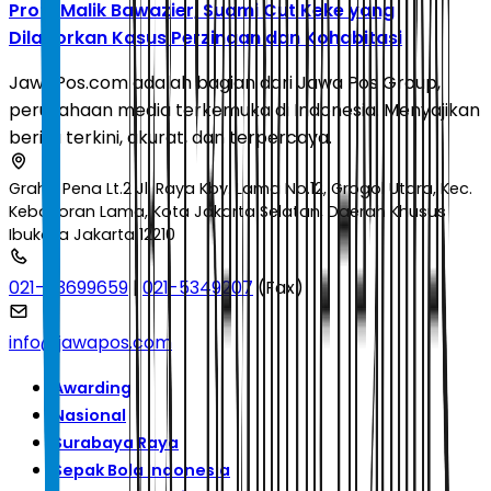
Profil Malik Bawazier, Suami Cut Keke yang
Dilaporkan Kasus Perzinaan dan Kohabitasi
JawaPos.com adalah bagian dari Jawa Pos Group,
perusahaan media terkemuka di Indonesia. Menyajikan
berita terkini, akurat, dan terpercaya.
Graha Pena Lt.2 Jl. Raya Kby. Lama No.12, Grogol Utara, Kec.
Kebayoran Lama, Kota Jakarta Selatan, Daerah Khusus
Ibukota Jakarta 12210
021-53699659
|
021-5349207
(Fax)
info@jawapos.com
Awarding
Nasional
Surabaya Raya
Sepak Bola Indonesia