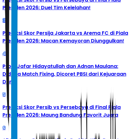
Presiden 2026: Duel Tim Kelelahan!
3
Prediksi Skor Persija Jakarta vs Arema FC di Piala
Presiden 2026: Macan Kemayoran Diunggulkan!
4
Profil Jafar Hidayatullah dan Adnan Maulana:
Diduga Match Fixing, Dicoret PBSI dari Kejuaraan
Dunia
5
Prediksi Skor Persib vs Persebaya di Final Piala
Presiden 2026: Maung Bandung Favorit Juara
6