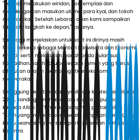
"Banyak melakukan wiridan, kontemplasi dan
mendengarkan masukan ulama, para kyai, dan tokoh
masyarakat. Setelah Lebaran akan kami sampaikan
langkah-langkah ke depan," katanya.
Sandiaga menjelaskan untuk saat ini dirinya masih
fokus bekerja sebagai Menteri Pariwisata dan Ekonomi
Kreatif serta melakukan ibadah pada bulan suci
Ramadhan. Salah satu pekerjaan rumah yang harus
dilakukan adalah membangkitkan ekonomi
masyarakat.
Disinggung keikutsertaannya dalam kontestasi Pilpres
2024, Sandiaga menyerahkan segala keputusan
kepada Allah SWT melalui pimpinan partai politik.
"Allah yang menentukan melalui pimpinan parpol, tapi
kalau seandainya iya, saya perlu masukan dari ulama,"
katanya.