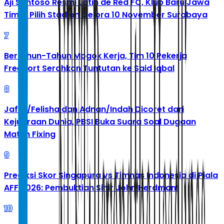
Aji Santoso Resmi Latih de Red FC, Klub Baru Jawa
Timur Pilih Stadion Gelora 10 November Surabaya
7
Bertahun-Tahun Mogok Kerja, Tim 10 Pekerja
Freeport Serahkan Tuntutan ke Said Iqbal
8
Jafar/Felisha dan Adnan/Indah Dicoret dari
Kejuaraan Dunia, PBSI Buka Suara Soal Dugaan
Match Fixing
9
Prediksi Skor Singapura vs Timnas Indonesia di Piala
AFF 2026: Pembuktian Sihir John Herdman!
10