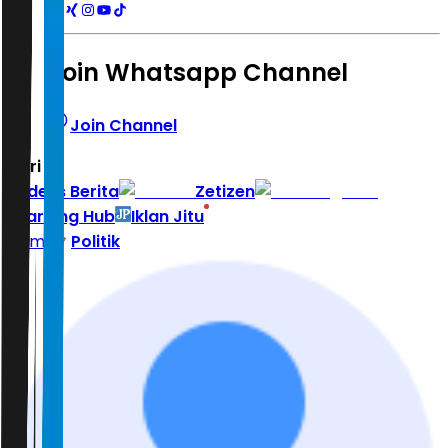
Join Whatsapp Channel
Join Channel
Hari ini
|
Indeks Berita
Zetizen
Learning Hub
Iklan Jitu
Home
Politik