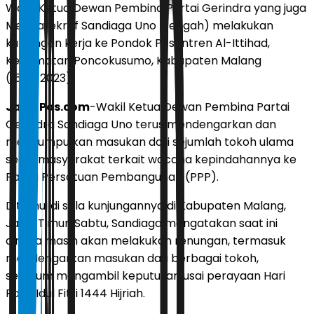
Wakil Ketua Dewan Pembina Partai Gerindra yang juga
Menparekraf Sandiaga Uno (tengah) melakukan
kunjungan kerja ke Pondok Pesantren Al-Ittihad,
Kecamatan Poncokusumo, Kabupaten Malang
(15/4/2023)
JawaPos.com
-Wakil Ketua Dewan Pembina Partai
Gerindra Sandiaga Uno terus mendengarkan dan
mengumpulkan masukan dari sejumlah tokoh ulama
serta masyarakat terkait wacana kepindahannya ke
Partai Persatuan Pembangunan (PPP).
Ditemui di sela kunjungannya di Kabupaten Malang,
Jawa Timur, Sabtu, Sandiaga mengatakan saat ini
dirinya masih akan melakukan renungan, termasuk
mendengarkan masukan dari berbagai tokoh,
sebelum mengambil keputusan usai perayaan Hari
Raya Idul Fitri 1444 Hijriah.