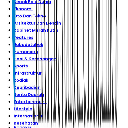
Sepak Bola Dunia
Ekonomi
Oto Dan Tekno
Arsitektur Dan Desain
Kabinet Merah Putih
Features
Jabodetabek
Humaniora
Hobi & Kesenangan
Sports
Infrastruktur
Zodiak
Kepribadian
Berita Daerah
Entertainment
Lifestyle
Internasional
Kesehatan
Redaksi