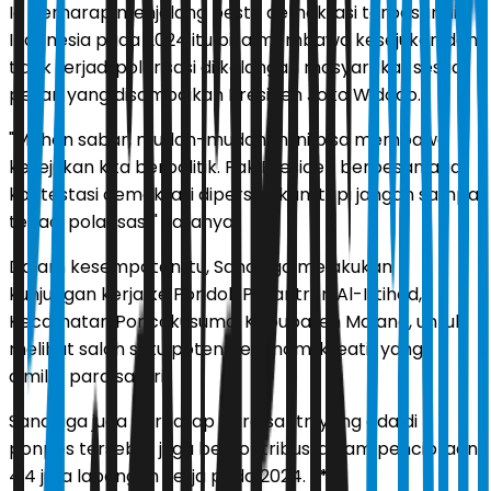
Ia berharap menjelang pesta demokrasi terbesar di
Indonesia pada 2024 itu bisa membawa kesejukan dan
tidak terjadi polarisasi di kalangan masyarakat sesuai
pesan yang disampaikan Presiden Joko Widodo.
"Mohon sabar, mudah-mudahan ini bisa membawa
kesejukan kita berpolitik. Pak Presiden berpesan agar
kontestasi demokrasi dipersiapkan, tapi jangan sampai
terjadi polarisasi," katanya.
Dalam kesempatan itu, Sandiaga melakukan
kunjungan kerja ke Pondok Pesantren Al-Ittihad,
Kecamatan Poncokusumo, Kabupaten Malang, untuk
melihat salah satu potensi ekonomi kreatif yang
dimiliki para santri.
Sandiaga juga berharap para santri yang ada di
ponpes tersebut juga berkontribusi dalam penciptaan
4,4 juta lapangan kerja pada 2024.
(*)