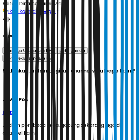
Editor:
Dinarsa Kurniawan
Ikuti kami di Google
Tags
Sandiaga Uno gabung PPP
partai gerindra
menparekraf sandiaga uno
Sudahkah Anda mengikuti channel whatsapp kami?
Jawa Pos
Ikuti
Jadilah pembaca setia, gabung sekarang juga di
channel kami!