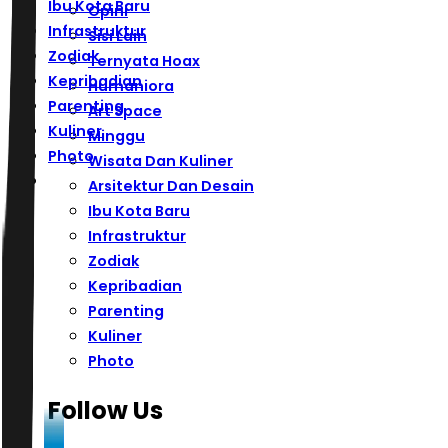
Ibu Kota Baru
Opini
Infrastruktur
Sisi Lain
Zodiak
Ternyata Hoax
Kepribadian
Humaniora
Parenting
Art Space
Kuliner
Minggu
Photo
Wisata Dan Kuliner
Arsitektur Dan Desain
Ibu Kota Baru
Infrastruktur
Zodiak
Kepribadian
Parenting
Kuliner
Photo
Follow Us