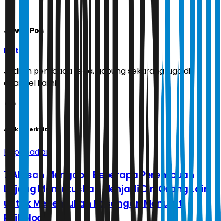
Jawa Pos
Ikuti
Jadilah pembaca setia, gabung sekarang juga di
channel kami!
Artikel Terkait
Kepribadian
7 Alasan Mengapa Beberapa Perempuan
Lajang Memutuskan Menjadi Diri Orang Lain
untuk Menemukan Pasangan Menurut
Psikologi