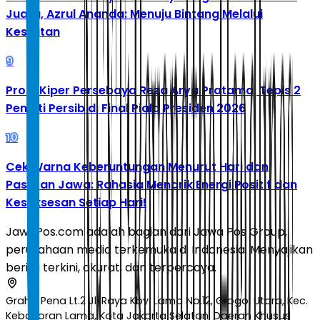
Juara, Azrul Ananda: Menuju Bintang Melalui
Kesulitan
9
Profil Kiper Persebaya Reza Arya Pratama, Tepis 2
Penalti Persib di Final Piala Presiden 2026
10
Cek Warna Keberuntungan Menurut Hari dan
Pasaran Jawa: Rahasia Menarik Energi Positif dan
Kesuksesan Setiap Hari!
JawaPos.com adalah bagian dari Jawa Pos Group,
perusahaan media terkemuka di Indonesia. Menyajikan
berita terkini, akurat, dan terpercaya.
Graha Pena Lt.2 Jl. Raya Kby. Lama No.12, Grogol Utara, Kec.
Kebayoran Lama, Kota Jakarta Selatan, Daerah Khusus