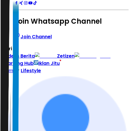
Join Whatsapp Channel
Join Channel
Hari ini
|
Indeks Berita
Zetizen
Learning Hub
Iklan Jitu
Home
Lifestyle