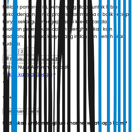
Melalui pameran ini, pengunjung diajak untuk lebih
dekat dengan cerita, proses, dan makna di balik setiap
karya, sekaligus mengapresiasi kreativitas dan
keahlian perempuan dalam menghadirkan kain
tradisional menjadi karya yang indah dan penuh nilai
budaya.
1
2
2
Tampilkan semua halaman
Editor:
Nurul Adriyana Salbiah
Ikuti kami di Google
Tags
perempuan
kartini
Sudahkah Anda mengikuti channel whatsapp kami?