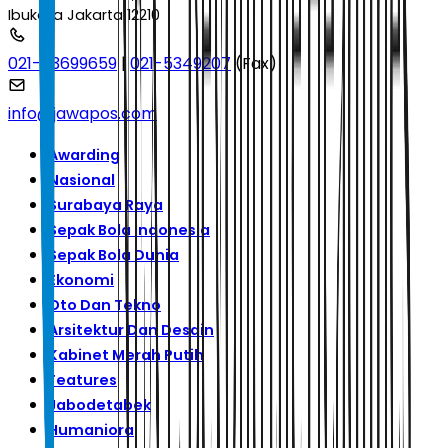
Ibukota Jakarta 12210
021-53699659
|
021-5349207
(Fax)
info@jawapos.com
Awarding
Nasional
Surabaya Raya
Sepak Bola Indonesia
Sepak Bola Dunia
Ekonomi
Oto Dan Tekno
Arsitektur Dan Desain
Kabinet Merah Putih
Features
Jabodetabek
Humaniora