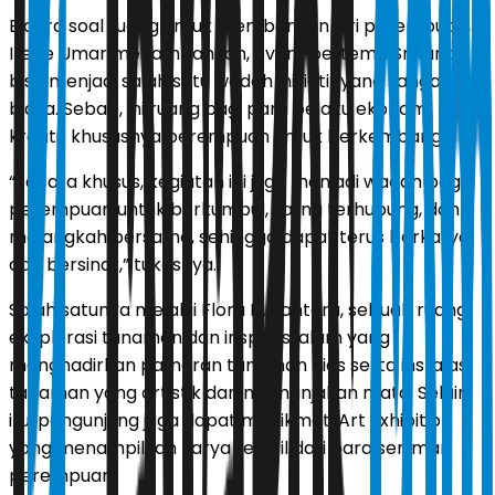
Bicara soal ruang untuk membangun diri perempuan,
Irene Umar menambahkan, event bertema Srikandi
bisa menjadi salah satu wadah inisiatif yang sangat luar
biasa. Sebab, ini ruang bagi para pelaku ekonomi
kreatif khususnya perempuan untuk berkembang.
“Secara khusus, kegiatan ini juga menjadi wadah bagi
perempuan untuk berkumpul, saling terhubung, dan
melangkah bersama, sehingga dapat terus berkarya
dan bersinar,” tukasnya.
Salah satunya melalui Flora Nusantara, sebuah ruang
eksplorasi tanaman dan inspirasi alam yang
menghadirkan pameran tanaman hias serta instalasi
tanaman yang artistik dan memanjakan mata. Selain
itu, pengunjung juga dapat menikmati Art Exhibition
yang menampilkan karya tekstil dari para seniman
perempuan.