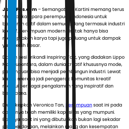
JawaPos.com
– Semangat R.A Kartini memang terus
‘membakar’ para perempuan Indonesia untuk
berperan aktif dalam semua bidang termasuk industri
kreatif. Perempuan modern kini tak hanya bisa
menciptakan karya tapi juga peluang untuk dampak
yang lebih besar.
Dalam sesi Srikandi Inspiring Talk, yang diadakan Lippo
Mall Nusantara, dalam dunia kreatif khususnya mode,
perempuan bisa menjadi pembangun industri. Lewat
karya, mereka jadi penggerak komunitas kreatif
melalui berbagai pengalaman yang inspiratif dan
bermakna.
Diungkapkan Veronica Tan,
Perempuan
saat ini pada
dasarnya telah memiliki kapasitas yang mumpuni.
Baginya, saat ini yang dibutuhkan bukan lagi sekadar
pemberdayaan, melainkan ruang dan kesempatan