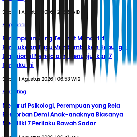
Sabtu, 1 Agustus 2026 | 22.53 WIB
Kepribadian
Perempuan yang Terlihat Mandiri di
Permukaan Tapu Mendambakan Hubungan
Emosional Mendalam, Menunjukkan 7
Perilaku Ini
Sabtu, 1 Agustus 2026 | 06.53 WIB
Parenting
Menurut Psikologi, Perempuan yang Rela
Berkorban Demi Anak-anaknya Biasanya
Memiliki 7 Perilaku Bawah Sadar