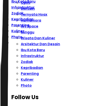
Ibu Kota Baru
Opini
Infrastruktur
Sisi Lain
Zodiak
Ternyata Hoax
Kepribadian
Humaniora
Parenting
Art Space
Kuliner
Minggu
Photo
Wisata Dan Kuliner
Arsitektur Dan Desain
Ibu Kota Baru
Infrastruktur
Zodiak
Kepribadian
Parenting
Kuliner
Photo
Follow Us