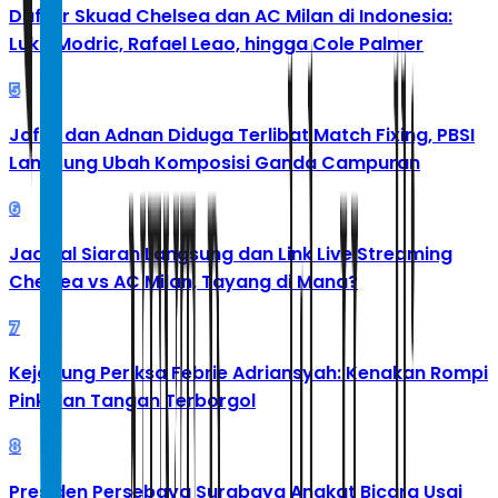
Daftar Skuad Chelsea dan AC Milan di Indonesia:
Luka Modric, Rafael Leao, hingga Cole Palmer
5
Jafar dan Adnan Diduga Terlibat Match Fixing, PBSI
Langsung Ubah Komposisi Ganda Campuran
6
Jadwal Siaran Langsung dan Link Live Streaming
Chelsea vs AC Milan, Tayang di Mana?
7
Kejagung Periksa Febrie Adriansyah: Kenakan Rompi
Pink dan Tangan Terborgol
8
Presiden Persebaya Surabaya Angkat Bicara Usai