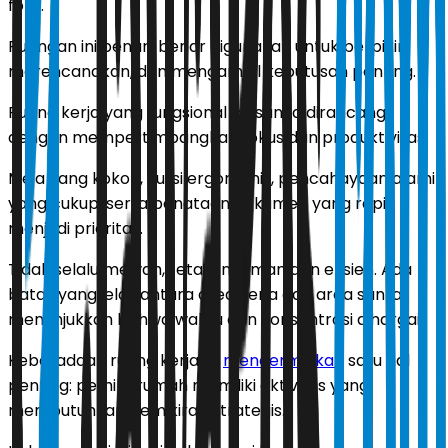
foto.
Ruangan ini benar-benar digunakan untuk berpikir,
merencanakan, dan mengambil keputusan penting.
Ruang kerja yang fungsional biasanya dirancang
dengan mempertimbangkan fokus dan produktivitas.
Meja yang kokoh, kursi ergonomis, pencahayaan alami
yang cukup, serta penataan dokumen yang rapi
menjadi prioritas.
Tidak selalu mewah, tetapi nyaman dan efisien. Ada
batas yang jelas antara area kerja dan area santai,
menunjukkan bahwa waktu dan konsentrasi dihargai.
Keberadaan ruang kerja ini
mencerminkan
satu hal
penting: pemilik rumah memiliki aktivitas yang
membutuhkan pemikiran strategis.