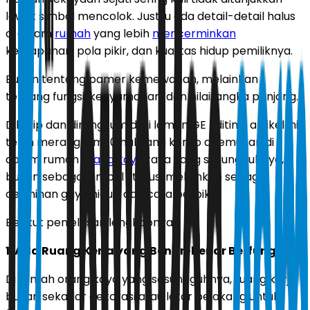
lewat simbol mencolok. Justru ada detail-detail halus
di dalam
rumah
yang lebih
mencerminkan
kemapanan, pola pikir, dan kualitas hidup pemiliknya.
Bukan tentang pamer kemewahan, melainkan
tentang fungsi, kenyamanan, dan nilai jangka panjang.
Dikutip dan dirangkum dari laman GE Editing, artikel ini
telah merangkum 10 hal yang kerap ditemukan di
dalam rumah
orang kaya
raya yang sesungguhnya,
bukan sebagai simbol status, melainkan sebagai
cerminan gaya hidup dan cara berpikir.
Berikut penjelasan lengkapnya.
1. Ada Ruang Kerja yang Benar-benar Berfungsi
Di rumah orang kaya yang sesungguhnya, ruang kerja
bukan sekadar dekorasi atau latar belakang untuk