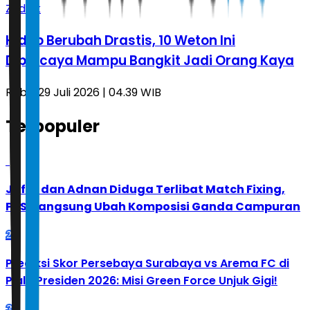
Zodiak
Hidup Berubah Drastis, 10 Weton Ini
Dipercaya Mampu Bangkit Jadi Orang Kaya
Rabu, 29 Juli 2026 | 04.39 WIB
Terpopuler
1
Jafar dan Adnan Diduga Terlibat Match Fixing,
PBSI Langsung Ubah Komposisi Ganda Campuran
2
Prediksi Skor Persebaya Surabaya vs Arema FC di
Piala Presiden 2026: Misi Green Force Unjuk Gigi!
3