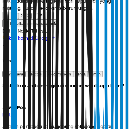
Kekayaan sejati sering lahir dari keputusan yang
matang, bukan sekadar keberuntungan.
1
2
3
4
5
5
Tampilkan semua halaman
Editor:
Novia Tri Astuti
Ikuti kami di Google
Tags
orang kaya
identitas
Mencerminkan
benda
rumah
Sudahkah Anda mengikuti channel whatsapp kami?
Jawa Pos
Ikuti
Jadilah pembaca setia, gabung sekarang juga di