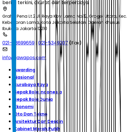
berita terkini, akurat, dan terpercaya.
Graha Pena Lt.2 Jl. Raya Kby. Lama No.12, Grogol Utara, Kec.
Kebayoran Lama, Kota Jakarta Selatan, Daerah Khusus
Ibukota Jakarta 12210
021-53699659
|
021-5349207
(Fax)
info@jawapos.com
Awarding
Nasional
Surabaya Raya
Sepak Bola Indonesia
Sepak Bola Dunia
Ekonomi
Oto Dan Tekno
Arsitektur Dan Desain
Kabinet Merah Putih