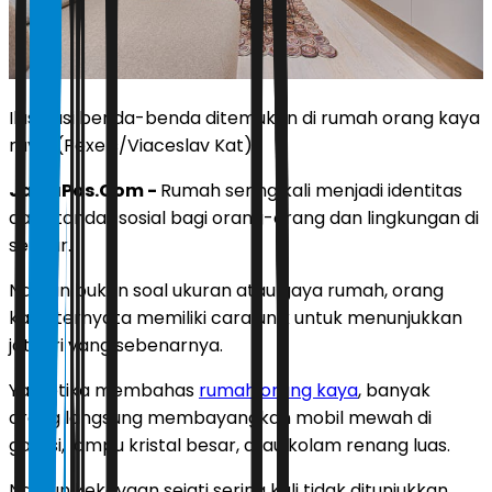
Ilustrasi benda-benda ditemukan di rumah orang kaya
raya. (Pexels/Viaceslav Kat)
JawaPos.Com -
Rumah sering kali menjadi identitas
dan standar sosial bagi orang-orang dan lingkungan di
sekitar.
Namun bukan soal ukuran atau gaya rumah, orang
kaya ternyata memiliki cara unik untuk menunjukkan
jati diri yang sebenarnya.
Ya, ketika membahas
rumah
orang kaya
, banyak
orang langsung membayangkan mobil mewah di
garasi, lampu kristal besar, atau kolam renang luas.
Namun kekayaan sejati sering kali tidak ditunjukkan