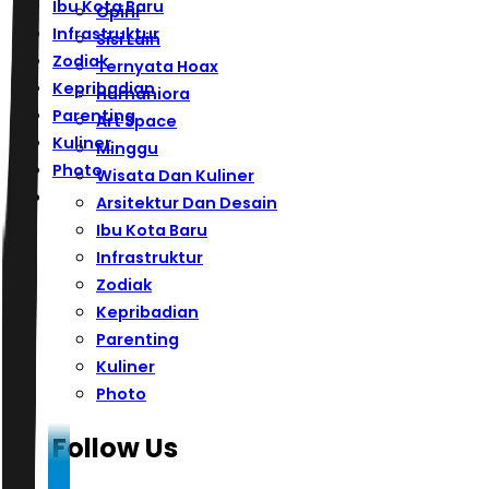
Ibu Kota Baru
Opini
Infrastruktur
Sisi Lain
Zodiak
Ternyata Hoax
Kepribadian
Humaniora
Parenting
Art Space
Kuliner
Minggu
Photo
Wisata Dan Kuliner
Arsitektur Dan Desain
Ibu Kota Baru
Infrastruktur
Zodiak
Kepribadian
Parenting
Kuliner
Photo
Follow Us