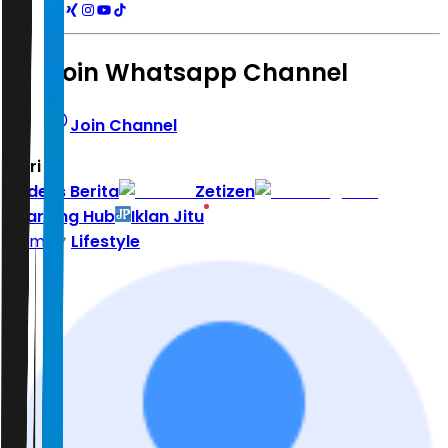
Join Whatsapp Channel
Join Channel
Hari ini
|
Indeks Berita
Zetizen
Learning Hub
Iklan Jitu
Home
Lifestyle