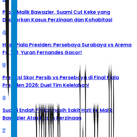
Profil Malik Bawazier, Suami Cut Keke yang
Dilaporkan Kasus Perzinaan dan Kohabitasi
4
Hasil Piala Presiden: Persebaya Surabaya vs Arema
FC 1-0, Yuran Fernandes Gacor!
5
Prediksi Skor Persib vs Persebaya di Final Piala
Presiden 2026: Duel Tim Kelelahan!
6
Suami Endah Fitrianingsih Sakit Hati ke Malik
Bawazier Atas Kasus Perzinaan
7