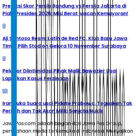
Prediksi Skor Persib Bandung vs Persija Jakarta di
Piala Presiden 2026: Misi Berat Macan Kemayoran!
8
Aji Santoso Resmi Latih de Red FC, Klub Baru Jawa
Timur Pilih Stadion Gelora 10 November Surabaya
9
Pelapor Diintimidasi Pihak Malik Bawazier Usai
Laporkan Kasus Perzinaan
10
Iran Buka Suara usai Pidato Prabowo, Tegaskan Tak
Pernah dan Tak Akan Miliki Senjata Nuklir
JawaPos.com adalah bagian dari Jawa Pos Group,
perusahaan media terkemuka di Indonesia. Menyajikan