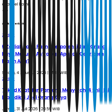
channel kami!
Artikel Terkait
Zodiak
6 Zodiak yang Paling Berpotensi Jadi Orang
Kaya Menurut Astrologi, Apakah Capricorn
Masih Ada?
Selasa, 4 Agustus 2026 | 05.16 WIB
Zodiak
Tekad Kuat dan Pantang Menyerah, 4 Shio Ini
Diprediksi Jadi Orang Kaya
Jumat, 31 Juli 2026 | 20.59 WIB