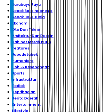
Surabaya Raya
Sepak Bola Indonesia
Sepak Bola Dunia
Ekonomi
Oto Dan Tekno
Arsitektur Dan Desain
Kabinet Merah Putih
Features
Jabodetabek
Humaniora
Hobi & Kesenangan
Sports
Infrastruktur
Zodiak
Kepribadian
Berita Daerah
Entertainment
Lifestyle