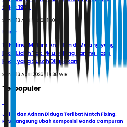
Sejak 1958
Senin, 13 April 2026 | 15.05 WIB
Kuliner
15 Kuliner Malam Andalan di Malang yang
Bikin Lidah Tak Mau Pulang Karena Rasa
Khas yang Susah Dilupakan
Senin, 13 April 2026 | 14.38 WIB
Terpopuler
1
Jafar dan Adnan Diduga Terlibat Match Fixing,
PBSI Langsung Ubah Komposisi Ganda Campuran