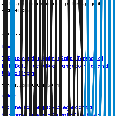
Jadilah pembaca setia, gabung sekarang juga di
channel kami!
Artikel Terkait
Kuliner
13 Rekomendasi Kuliner Bakso Terenak di
Kota Batu, Cocok Buat Hangatkan Badan di
Udara Dingin
Senin, 13 April 2026 | 15.50 WIB
Kuliner
6 Kuliner Lontong Balap Legendaris di
Surabaya, Rasanya Autentik Sudah Ada