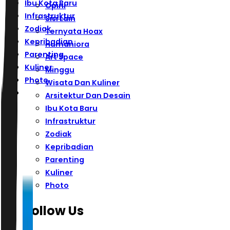
Ibu Kota Baru
Opini
Infrastruktur
Sisi Lain
Zodiak
Ternyata Hoax
Kepribadian
Humaniora
Parenting
Art Space
Kuliner
Minggu
Photo
Wisata Dan Kuliner
Arsitektur Dan Desain
Ibu Kota Baru
Infrastruktur
Zodiak
Kepribadian
Parenting
Kuliner
Photo
Follow Us