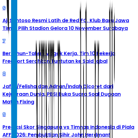
6
Aji Santoso Resmi Latih de Red FC, Klub Baru Jawa
Timur Pilih Stadion Gelora 10 November Surabaya
7
Bertahun-Tahun Mogok Kerja, Tim 10 Pekerja
Freeport Serahkan Tuntutan ke Said Iqbal
8
Jafar/Felisha dan Adnan/Indah Dicoret dari
Kejuaraan Dunia, PBSI Buka Suara Soal Dugaan
Match Fixing
9
Prediksi Skor Singapura vs Timnas Indonesia di Piala
AFF 2026: Pembuktian Sihir John Herdman!