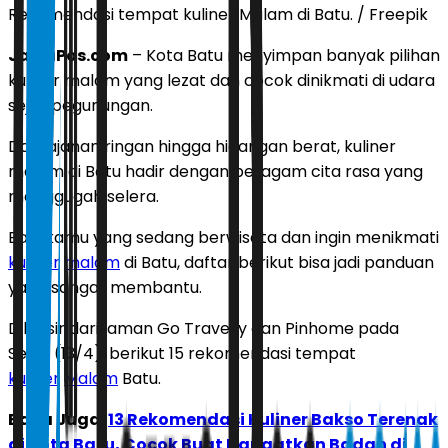
Rekomendasi tempat kuliner Malam di Batu. / Freepik
JawaPos.com
–
Kota Batu menyimpan banyak pilihan
kuliner malam yang lezat dan cocok dinikmati di udara
sejuk pegunungan.
Dari jajanan ringan hingga hidangan berat, kuliner
malam di Batu hadir dengan beragam cita rasa yang
menggugah selera.
Bagi kamu yang sedang berwisata dan ingin menikmati
kuliner
malam
di Batu, daftar berikut bisa jadi panduan
yang sangat membantu.
Dilansir dari laman
Go Travelly
dan
Pinhome
pada
Senin (13/4), berikut 15 rekomendasi tempat
kuliner
Malam
Batu.
Baca Juga:
13 Rekomendasi Kuliner Bakso Terenak
di Kota Batu, Cocok Buat Hangatkan Badan di