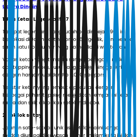
Udara Dingin
1. Pos Ketan Legenda 1967
Tempat legendaris yang sudah berdiri sejak 1967 ini
berlokasi di Jalan Kartini Nomor 6, Ngaglik, dan menjadi
salah satu ikon kuliner yang paling dicari wisatawan.
Varian ketan yang tersedia sangat beragam, mulai
dari topping meses, susu, nangka, keju, hingga durian,
dengan harga mulai dari Rp 6.000 per porsi.
Tekstur ketan yang lembut dipadukan dengan
berbagai pilihan topping menjadikan tempat ini selalu
ramai dan sulit dilupakan setelah dicoba.
2. Lok lok satay
Jajanan sate-satean unik asal Malaysia ini sangat
mudah dijumpai di kawasan kuliner malam kota ini dan