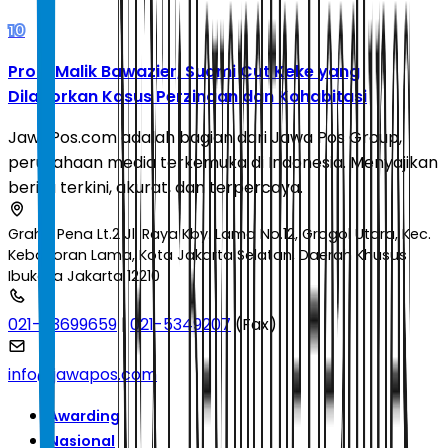
10
Profil Malik Bawazier, Suami Cut Keke yang
Dilaporkan Kasus Perzinaan dan Kohabitasi
JawaPos.com adalah bagian dari Jawa Pos Group,
perusahaan media terkemuka di Indonesia. Menyajikan
berita terkini, akurat, dan terpercaya.
Graha Pena Lt.2 Jl. Raya Kby. Lama No.12, Grogol Utara, Kec.
Kebayoran Lama, Kota Jakarta Selatan, Daerah Khusus
Ibukota Jakarta 12210
021-53699659
|
021-5349207
(Fax)
info@jawapos.com
Awarding
Nasional