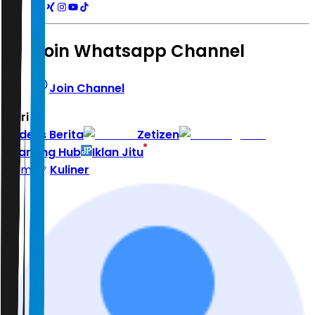
Join Whatsapp Channel
Join Channel
Hari ini
|
Indeks Berita
Zetizen
Learning Hub
Iklan Jitu
Home
Kuliner