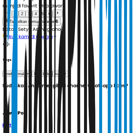
menjadi favorit wisatawan.
1
2
3
4
5
6
6
Tampilkan semua halaman
Editor:
Setyo Adi Nugroho
Ikuti kami di Google
Tags
enek
malam
kota batu
kuliner
Sudahkah Anda mengikuti channel whatsapp kami?
Jawa Pos
Ikuti