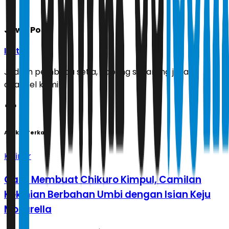
Jawa Pos
Ikuti
Jadilah pembaca setia, gabung sekarang juga di
channel kami!
Artikel Terkait
Kuliner
Cara Membuat Chikuro Kimpul, Camilan
Kekinian Berbahan Umbi dengan Isian Keju
Mozarella