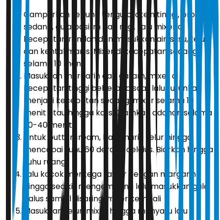
Campurkan tepung terigu protein tinggi, protein
sedang, gula pasirm dan ragi. Lalu mixer di
kecepatan rendah dan masukkan air, susu, telur,
dan kental manis. Mixer di kecepatan sedang
selama 10 menit
Masukkan margarin dan garam, mixer di
kecepatan tinggi beberapa saat lalu turunkan
menjadi kecepatan sedang, mixer selama 10
menit atau hingga kalis. Diamkan adonan selama
30-40 menit
Untuk buttercream, bain marie telur hingga
mencapai suhu 60 derajat celcius. Biarkan hingga
suhu ruang
Lalu kocok mentega tawar dengan margarin
hingga sedikit mengembang lalu masukkan gula
halus sambil disaring, mixer kembali
Masukkan telur, mixer hingga menyatu lalu