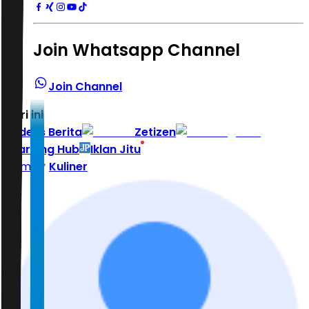
Join Whatsapp Channel
Join Channel
Hari ini
|
Indeks Berita
Zetizen
Learning Hub
Iklan Jitu
Home
Kuliner