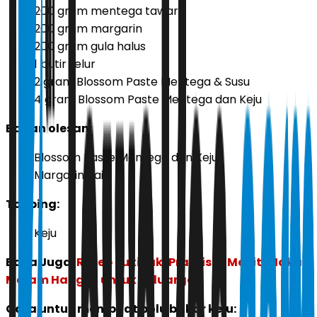
200 gram mentega tawar
200 gram margarin
200 gram gula halus
1 butir telur
2 gram Blossom Paste Mentega & Susu
4 gram Blossom Paste Mentega dan Keju
Bahan olesan:
Blossom Paste Mentega dan Keju
Margarin cair
Topping:
Keju
Baca Juga:
Resep Sukiyaki Praktis 15 Menit, Makan
Malam Hangat untuk Keluarga
Cara untuk membuat bolu bakar keju: