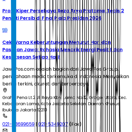
Profil Kiper Persebaya Reza Arya Pratama, Tepis 2
Penalti Persib di Final Piala Presiden 2026
10
Cek Warna Keberuntungan Menurut Hari dan
Pasaran Jawa: Rahasia Menarik Energi Positif dan
Kesuksesan Setiap Hari!
JawaPos.com adalah bagian dari Jawa Pos Group,
perusahaan media terkemuka di Indonesia. Menyajikan
berita terkini, akurat, dan terpercaya.
Graha Pena Lt.2 Jl. Raya Kby. Lama No.12, Grogol Utara, Kec.
Kebayoran Lama, Kota Jakarta Selatan, Daerah Khusus
Ibukota Jakarta 12210
021-53699659
|
021-5349207
(Fax)