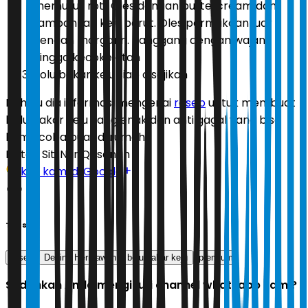
memutus roti. Oles dengan buttercream dan
tambahkan keju parut. Oles permukaan luar
dengan margarin. Panggang dengan wajan
hingga kecokelatan
Bolu bakar keju siap disajikan
Nah itu dia informasi mengenai
resep
untuk membuat
bolu bakar keju yang enak dan anti gagal yang bisa
kamu coba buat di rumah.
Editor:
Siti Nur Qasanah
Ikuti kami di Google
Tags
resep
Devina Hermawan
bolu bakar keju
premium
Sudahkah Anda mengikuti channel whatsapp kami?