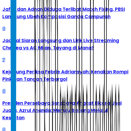
Jafar dan Adnan Diduga Terlibat Match Fixing, PBSI
Langsung Ubah Komposisi Ganda Campuran
6
Jadwal Siaran Langsung dan Link Live Streaming
Chelsea vs AC Milan, Tayang di Mana?
7
Kejagung Periksa Febrie Adriansyah: Kenakan Rompi
Pink dan Tangan Terborgol
8
Presiden Persebaya Surabaya Angkat Bicara Usai
Juara, Azrul Ananda: Menuju Bintang Melalui
Kesulitan
9