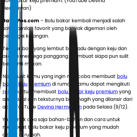
Bolu bakar keju premium. (YouTube Devina
Hermawan)
JawaPos.com
– Bolu bakar kembali menjadi salah
satu camilan favorit yang banyak digemari oleh
berbagai kalangan.
Tekstur bolu yang lembut berpadu dengan keju dan
aroma mentega panggang membuat siapa pun sulit
berhenti makan.
Nah, buat kamu yang ingin mencoba membuat
bolu
bakar keju
premium
di rumah. Kamu dapat mengikuti
resep
untuk membuat
bolu bakar keju
premium
yang
anti gagal dan teksturnya bikin nagih yang dilansir dari
akun YouTube
Devina Hermawan
pada Selasa (9/12).
Yuk simak apa saja bahan-bahan dan cara untuk
membuat bolu bakar keju premium yang mudah
dibuat di rumah.