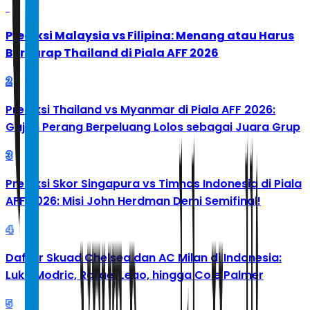
1
Prediksi Malaysia vs Filipina: Menang atau Harus
Berharap Thailand di Piala AFF 2026
2
Prediksi Thailand vs Myanmar di Piala AFF 2026:
Gajah Perang Berpeluang Lolos sebagai Juara Grup
3
Prediksi Skor Singapura vs Timnas Indonesia di Piala
AFF 2026: Misi John Herdman Demi Semifinal!
4
Daftar Skuad Chelsea dan AC Milan di Indonesia:
Luka Modric, Rafael Leao, hingga Cole Palmer
5