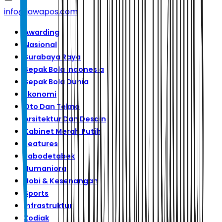
info@jawapos.com
Awarding
Nasional
Surabaya Raya
Sepak Bola Indonesia
Sepak Bola Dunia
Ekonomi
Oto Dan Tekno
Arsitektur Dan Desain
Kabinet Merah Putih
Features
Jabodetabek
Humaniora
Hobi & Kesenangan
Sports
Infrastruktur
Zodiak