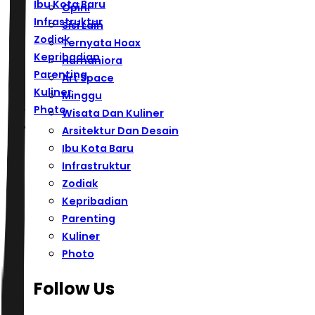
Ibu Kota Baru
Opini
Infrastruktur
Sisi Lain
Zodiak
Ternyata Hoax
Kepribadian
Humaniora
Parenting
Art Space
Kuliner
Minggu
Photo
Wisata Dan Kuliner
Arsitektur Dan Desain
Ibu Kota Baru
Infrastruktur
Zodiak
Kepribadian
Parenting
Kuliner
Photo
Follow Us