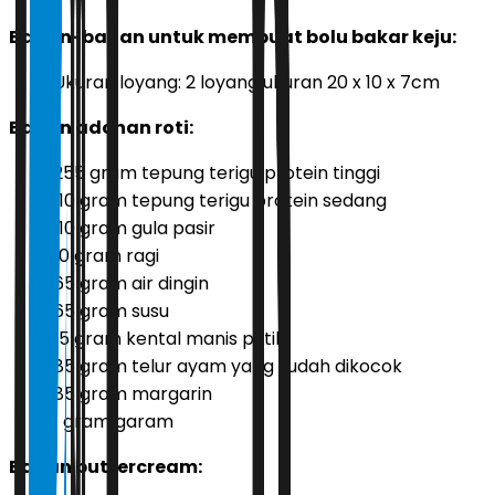
Bahan-bahan untuk membuat bolu bakar keju:
Ukuran loyang: 2 loyang ukuran 20 x 10 x 7cm
Bahan adonan roti:
255 gram tepung terigu protein tinggi
110 gram tepung terigu protein sedang
110 gram gula pasir
10 gram ragi
65 gram air dingin
65 gram susu
15 gram kental manis putih
85 gram telur ayam yang sudah dikocok
85 gram margarin
1 gram garam
Bahan buttercream: