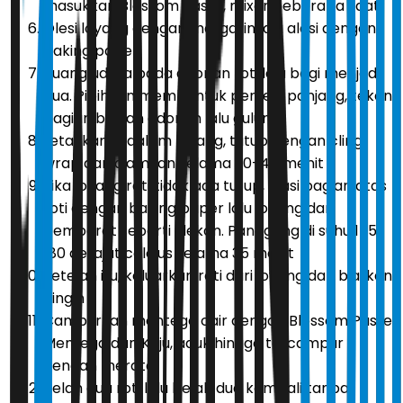
masukkan Blossom Paste, mixer beberapa saat
Olesi loyang dengan margarin lalu alasi dengan
baking paper
Buang udara pada adonan roti lalu bagi menjadi
dua. Pipihkan membentuk persegi panjang, tekan
bagian bawah adonan lalu gulung
Letakkan di dalam loyang, tutup dengan cling
wrap dan diamkan selama 30-40 menit
Jika loyang roti tidak ada tutup, alasi bagian atas
roti dengan baking paper lalu loyang dan
pemberat seperti ulekan. Panggang di suhu 175-
180 derajat celcius selama 35 menit
Setelah itu, keluarkan roti dari loyang dan biarkan
dingin
Campurkan mentega cair dengan Blossom Paste
Mentega dan Keju, aduk hingga tercampur
dengan merata
Belah dua roti lalu belah dua kembali tanpa