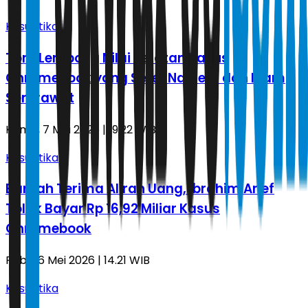
Kasuistika
Tom Lembong Nilai Jeratan Kasus
Chromebook yang Seret Nadiem dan Ibam
Semrawut
Kamis, 7 Mei 2026 | 19.22 WIB
Kasuistika
Bantah Terima Aliran Uang, Ibrahim Arief
Tolak Bayar Rp 16,92 Miliar Kasus
Chromebook
Rabu, 6 Mei 2026 | 14.21 WIB
Kasuistika