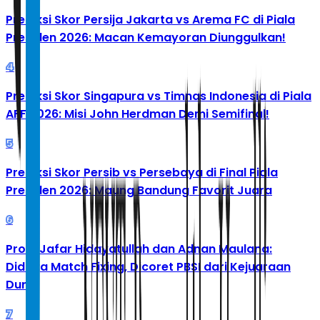
Prediksi Skor Persija Jakarta vs Arema FC di Piala
Presiden 2026: Macan Kemayoran Diunggulkan!
4
Prediksi Skor Singapura vs Timnas Indonesia di Piala
AFF 2026: Misi John Herdman Demi Semifinal!
5
Prediksi Skor Persib vs Persebaya di Final Piala
Presiden 2026: Maung Bandung Favorit Juara
6
Profil Jafar Hidayatullah dan Adnan Maulana:
Diduga Match Fixing, Dicoret PBSI dari Kejuaraan
Dunia
7