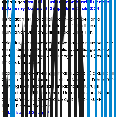
Kasus Kiai Cabuli Santriwati di Ponpes
Baca Juga:
Pati Ternyata Sudah Dilaporkan Sejak 2024
Perbuatan tersebut dilakukan Nadiem bersama
sejumlah pihak, yakni Ibrahim Arief alias Ibam,
Mulyatsyah, Sri Wahyuningsih, dan Jurist Tan.
Selain itu, Jaksa juga mendakwa Nadiem memperkaya
diri sendiri senilai Rp 809,59 miliar yang diduga berasal
dari PT Aplikasi Karya Anak Bangsa (PT AKAB) melalui
PT Gojek Indonesia.
Nadiem didakwa melanggar Pasal 2 ayat (1) atau Pasal
3 juncto Pasal 18 Undang-Undang Nomor 31 Tahun 1999
tentang Pemberantasan Tindak Pidana Korupsi
sebagaimana diubah dengan Undang-Undang Nomor
20 Tahun 2001 juncto Pasal 55 ayat (1) ke-1 KUHP.
Editor:
Bintang Pradewo
Ikuti kami di Google