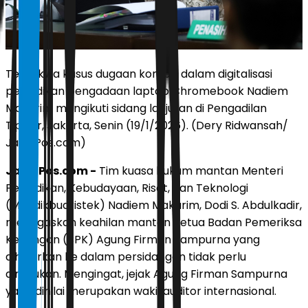
Terdakwa kasus dugaan korupsi dalam digitalisasi
pendidikan pengadaan laptop Chromebook Nadiem
Makarim mengikuti sidang lanjutan di Pengadilan
Tipikor, Jakarta, Senin (19/1/2026). (Dery Ridwansah/
JawaPos.com)
JawaPos.com -
Tim kuasa hukum mantan Menteri
Pendidikan, Kebudayaan, Riset, dan Teknologi
(Mendikbudristek) Nadiem Makarim, Dodi S. Abdulkadir,
menegaskan keahilan mantan Ketua Badan Pemeriksa
Keuangan (BPK) Agung Firman Sampurna yang
dihadirkan ke dalam persidangan tidak perlu
diragukan. Mengingat, jejak Agung Firman Sampurna
yang dinilai merupakan wakil auditor internasional.