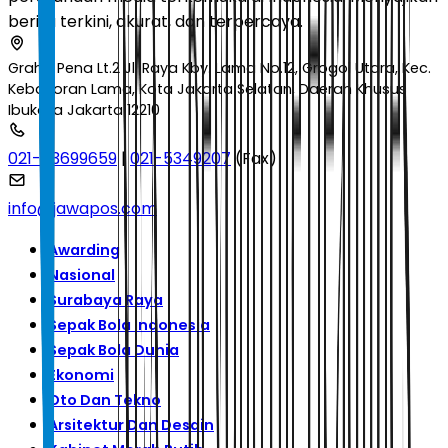
berita terkini, akurat, dan terpercaya.
Graha Pena Lt.2 Jl. Raya Kby. Lama No.12, Grogol Utara, Kec.
Kebayoran Lama, Kota Jakarta Selatan, Daerah Khusus
Ibukota Jakarta 12210
021-53699659
|
021-5349207
(Fax)
info@jawapos.com
Awarding
Nasional
Surabaya Raya
Sepak Bola Indonesia
Sepak Bola Dunia
Ekonomi
Oto Dan Tekno
Arsitektur Dan Desain