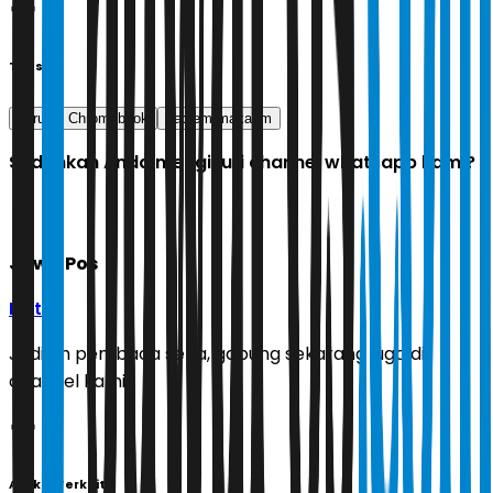
Tags
korupsi Chromebook
nadiem makarim
Sudahkah Anda mengikuti channel whatsapp kami?
Jawa Pos
Ikuti
Jadilah pembaca setia, gabung sekarang juga di
channel kami!
Artikel Terkait