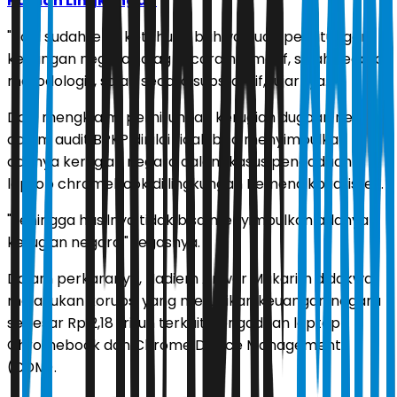
Ramah Lingkungan
"Tadi sudah jelas ketahuan bahwa audit perhitungan
keuangan negara salag secara normatif, salah secara
metodologis, salah secara substantif," ujarnya.
Dodi mengklaim, perhitungan kerugian dugaan negara
dalam audit BPKP dinilai tidak bisa menyimpulkan
adanya kerugian negara dalam kasus pengadaan
laptop chromebook di lingkungan Kemendikbudristek.
"Sehingga hasilnya tidak bisa menyimpulkan adanya
kerugian negara," tegasnya.
Dalam perkaranya, Nadiem Anwar Makarim didakwa
melakukan korupsi yang merugikan keuangan negara
sebesar Rp 2,18 triliun terkait pengadaan laptop
Chromebook dan Chrome Device Management
(CDM).