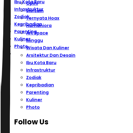
Ibu Kota Baru
Opini
Infrastruktur
Sisi Lain
Zodiak
Ternyata Hoax
Kepribadian
Humaniora
Parenting
Art Space
Kuliner
Minggu
Photo
Wisata Dan Kuliner
Arsitektur Dan Desain
Ibu Kota Baru
Infrastruktur
Zodiak
Kepribadian
Parenting
Kuliner
Photo
Follow Us