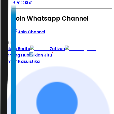
Join Whatsapp Channel
Join Channel
Hari ini
|
Indeks Berita
Zetizen
Learning Hub
Iklan Jitu
Home
Kasuistika