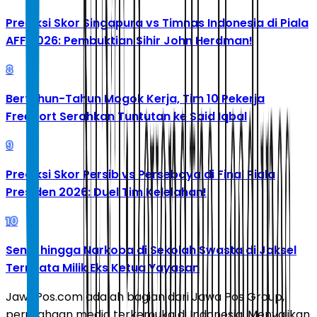
Prediksi Skor Singapura vs Timnas Indonesia di Piala
AFF 2026: Pembuktian Sihir John Herdman!
8
Bertahun-Tahun Mogok Kerja, Tim 10 Pekerja
Freeport Serahkan Tuntutan ke Said Iqbal
9
Prediksi Skor Persib vs Persebaya di Final Piala
Presiden 2026: Duel Tim Kelelahan!
10
Senpi hingga Narkoba di Sekolah Swasta di Jaksel
Ternyata Milik Eks Ketua Yayasan
JawaPos.com adalah bagian dari Jawa Pos Group,
perusahaan media terkemuka di Indonesia. Menyajikan