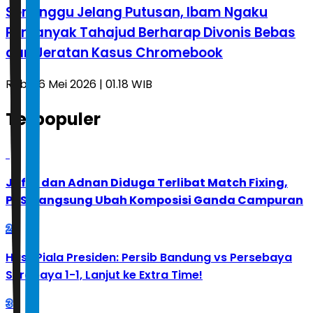
Seminggu Jelang Putusan, Ibam Ngaku
Perbanyak Tahajud Berharap Divonis Bebas
dari Jeratan Kasus Chromebook
Rabu, 6 Mei 2026 | 01.18 WIB
Terpopuler
1
Jafar dan Adnan Diduga Terlibat Match Fixing,
PBSI Langsung Ubah Komposisi Ganda Campuran
2
Hasil Piala Presiden: Persib Bandung vs Persebaya
Surabaya 1-1, Lanjut ke Extra Time!
3