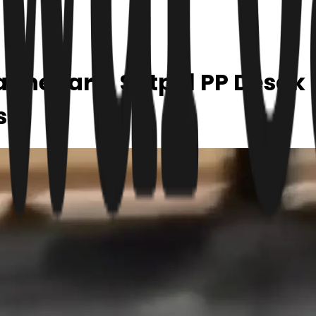
atinegara, Satpol PP Desak 
s