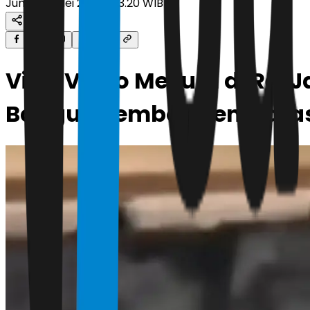
Jumat, 8 Mei 2026 | 23.20 WIB
Viral Video Mesum di Rel J
Bangun Tembok Pembata