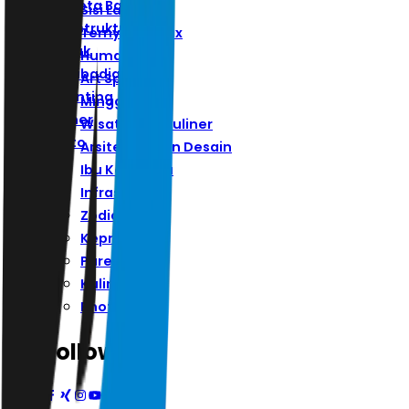
Ibu Kota Baru
Sisi Lain
Infrastruktur
Ternyata Hoax
Zodiak
Humaniora
Kepribadian
Art Space
Parenting
Minggu
Kuliner
Wisata Dan Kuliner
Photo
Arsitektur Dan Desain
Ibu Kota Baru
Infrastruktur
Zodiak
Kepribadian
Parenting
Kuliner
Photo
Follow Us