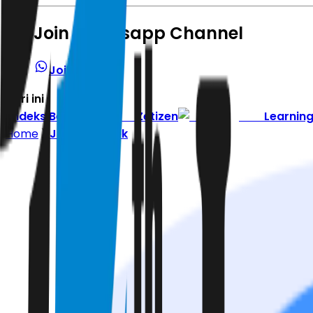
Join Whatsapp Channel
Join Channel
Hari ini
|
Indeks Berita
Zetizen
Learnin
Home
Jabodetabek