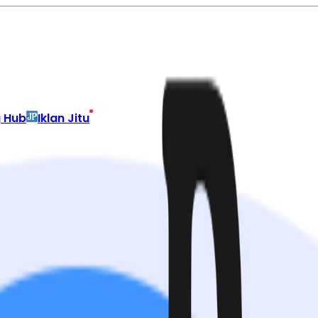
g Hub
Iklan Jitu