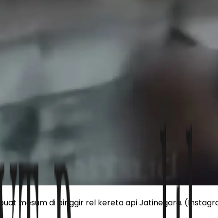
rbuat mesum di pinggir rel kereta api Jatinegara. (Instag