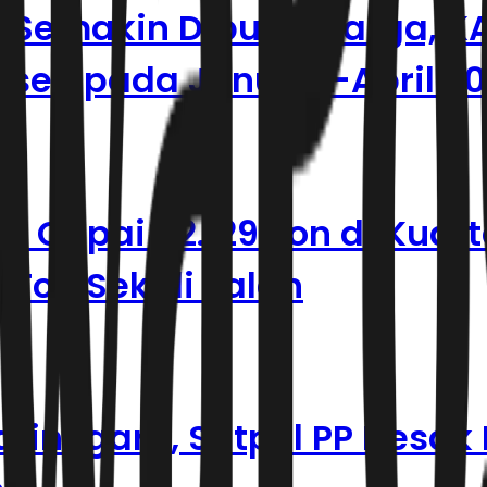
 Semakin Diburu Warga, KA
sen pada Januari–April 20
l Capai 82.129 Ton di Kuarta
 Ton Sekali Jalan
atinegara, Satpol PP Desak 