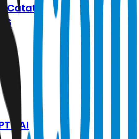
I Catat
26
l I,
PT KAI