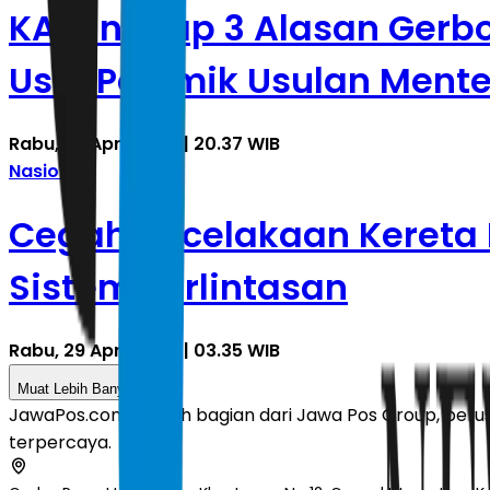
KAI Ungkap 3 Alasan Gerb
Usai Polemik Usulan Mente
Rabu, 29 April 2026 | 20.37 WIB
Nasional
Cegah Kecelakaan Kereta B
Sistem Perlintasan
Rabu, 29 April 2026 | 03.35 WIB
Muat Lebih Banyak
JawaPos.com adalah bagian dari Jawa Pos Group, perusa
terpercaya.