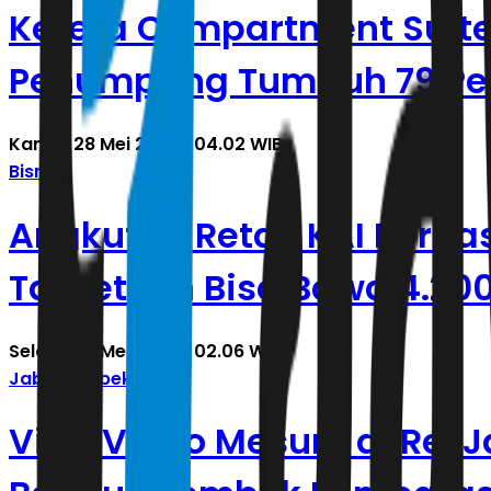
Kereta Compartment Suite
Penumpang Tumbuh 79 Per
Kamis, 28 Mei 2026 | 04.02 WIB
Bisnis
Angkutan Retail KAI Berhasi
Targetkan Bisa Bawa 4.200
Selasa, 19 Mei 2026 | 02.06 WIB
Jabodetabek
Viral Video Mesum di Rel J