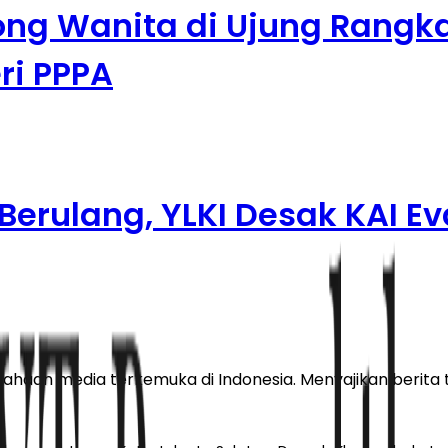
ong Wanita di Ujung Rangk
ri PPPA
erulang, YLKI Desak KAI Ev
haan media terkemuka di Indonesia. Menyajikan berita te