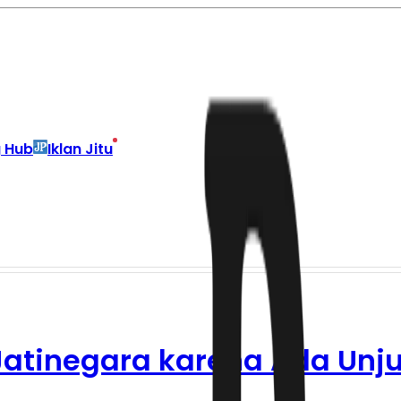
g Hub
Iklan Jitu
 Jatinegara karena Ada Unj