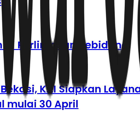
s
 di Perlintasan Sebidang
Bekasi, KAI Siapkan Layan
 mulai 30 April