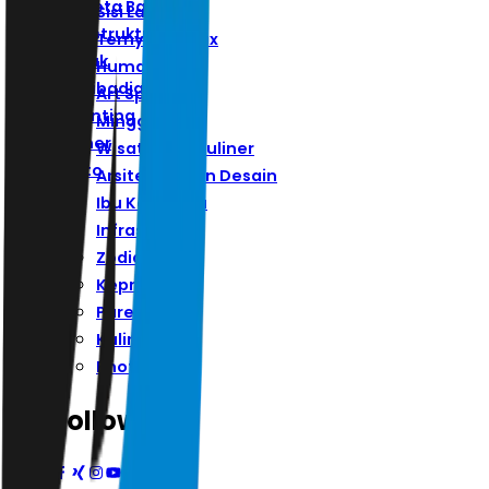
Ibu Kota Baru
Sisi Lain
Infrastruktur
Ternyata Hoax
Zodiak
Humaniora
Kepribadian
Art Space
Parenting
Minggu
Kuliner
Wisata Dan Kuliner
Photo
Arsitektur Dan Desain
Ibu Kota Baru
Infrastruktur
Zodiak
Kepribadian
Parenting
Kuliner
Photo
Follow Us