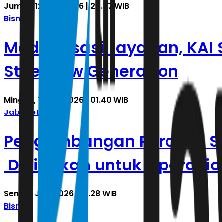
Jumat, 12 Juni 2026 | 20.37 WIB
Bisnis
Modernisasi Layanan, KAI 
Steel New Generation
Minggu, 7 Juni 2026 | 01.40 WIB
Jabodetabek
Pengembangan Peron di Sta
Disiapkan untuk Operasion
Senin, 1 Juni 2026 | 21.28 WIB
Bisnis