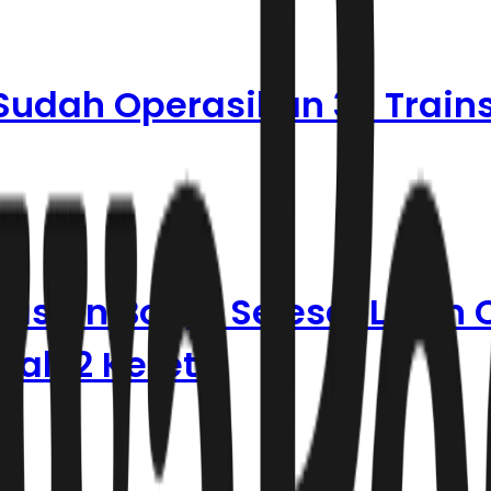
Sudah Operasikan 39 Trains
siun Bogor Selesai Lebih 
al 12 Kereta