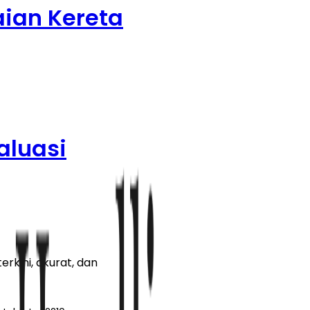
aian Kereta
aluasi
rkini, akurat, dan