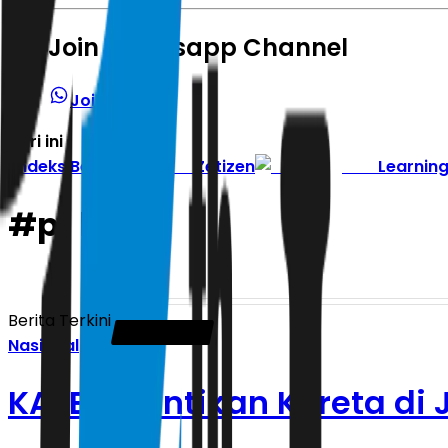
Join Whatsapp Channel
Join Channel
Hari ini
|
Indeks Berita
Zetizen
Learnin
#
pt kai
Berita Terkini
Nasional
KAI Berhentikan Kereta di