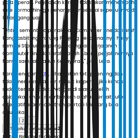
pola operasi. Perjalanan kereta tidak akan menempuh
rute normal hingga penanganan selesai sepenuhnya di
lokasi gangguan.
"Untuk sementara perjalanan Commuter Line dari arah
Rangkasbitung/Parung Panjang perjalanannya hanya
sampai Stasiun Serpong, sedangkan perjalanan
Commuter Line dari arah Tanah Abang perjalanannya
hanya sampai Stasiun Kebayoran," jelas Leza.
Para pengguna
KRL
diharapkan tetap tenang dan
tidak memaksakan diri masuk ke peron jika kondisi
sudah terlalu padat. Petugas di stasiun telah
disiagakan untuk memberikan arahan terkait rute
alternatif atau moda transportasi lain yang bisa
digunakan.
1
2
2
Tampilkan semua halaman
Editor:
Bintang Pradewo