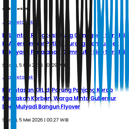
Artikel Terkait
Jabodetabek
KRL Lintas Rangkasbitung Gangguan Sore Ini,
LAA Tersambar Petir di Jurangmangu, Cek
Rekayasa Perjalanan Commuter Line Sore Ini
Selasa, 5 Mei 2026 | 01.29 WIB
Jabodetabek
Perlintasan KRL di Parung Panjang Kerap
Memakan Korban, Warga Minta Gubernur
Dedi Mulyadi Bangun Flyover
Selasa, 5 Mei 2026 | 00.27 WIB