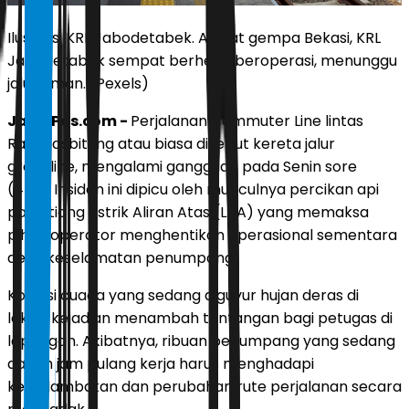
Ilustrasi KRL Jabodetabek. Akibat gempa Bekasi, KRL
Jabodetabek sempat berhenti beroperasi, menunggu
jalur aman. (Pexels)
JawaPos.com -
Perjalanan Commuter Line lintas
Rangkasbitung atau biasa disebut kereta jalur
greenline, mengalami gangguan pada Senin sore
(4/5). Insiden ini dipicu oleh munculnya percikan api
pada tiang Listrik Aliran Atas (LAA) yang memaksa
pihak operator menghentikan operasional sementara
demi keselamatan penumpang.
Kondisi cuaca yang sedang diguyur hujan deras di
lokasi kejadian menambah tantangan bagi petugas di
lapangan. Akibatnya, ribuan penumpang yang sedang
dalam jam pulang kerja harus menghadapi
keterlambatan dan perubahan rute perjalanan secara