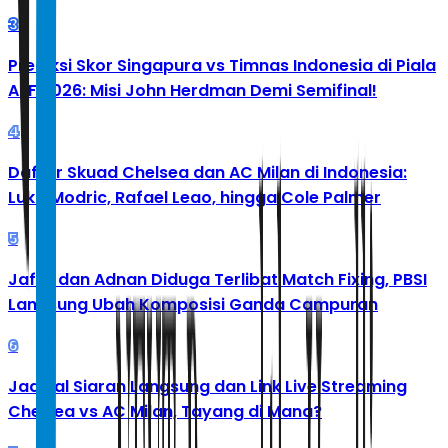
3
Prediksi Skor Singapura vs Timnas Indonesia di Piala
AFF 2026: Misi John Herdman Demi Semifinal!
4
Daftar Skuad Chelsea dan AC Milan di Indonesia:
Luka Modric, Rafael Leao, hingga Cole Palmer
5
Jafar dan Adnan Diduga Terlibat Match Fixing, PBSI
Langsung Ubah Komposisi Ganda Campuran
6
Jadwal Siaran Langsung dan Link Live Streaming
Chelsea vs AC Milan, Tayang di Mana?