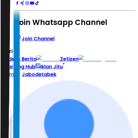
Join Whatsapp Channel
Join Channel
Hari ini
|
Indeks Berita
Zetizen
Learning Hub
Iklan Jitu
Home
Jabodetabek