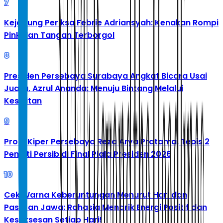
7
Kejagung Periksa Febrie Adriansyah: Kenakan Rompi
Pink dan Tangan Terborgol
8
Presiden Persebaya Surabaya Angkat Bicara Usai
Juara, Azrul Ananda: Menuju Bintang Melalui
Kesulitan
9
Profil Kiper Persebaya Reza Arya Pratama, Tepis 2
Penalti Persib di Final Piala Presiden 2026
10
Cek Warna Keberuntungan Menurut Hari dan
Pasaran Jawa: Rahasia Menarik Energi Positif dan
Kesuksesan Setiap Hari!