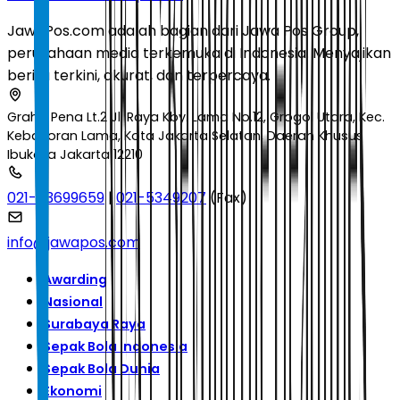
JawaPos.com adalah bagian dari Jawa Pos Group,
perusahaan media terkemuka di Indonesia. Menyajikan
berita terkini, akurat, dan terpercaya.
Graha Pena Lt.2 Jl. Raya Kby. Lama No.12, Grogol Utara, Kec.
Kebayoran Lama, Kota Jakarta Selatan, Daerah Khusus
Ibukota Jakarta 12210
021-53699659
|
021-5349207
(Fax)
info@jawapos.com
Awarding
Nasional
Surabaya Raya
Sepak Bola Indonesia
Sepak Bola Dunia
Ekonomi