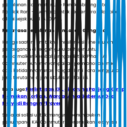
perjalanan Commuter Line Rangkasbitung lintas
Pondok Ranji - Sudimara untuk sementara tidak bisa
dilalui sejak pukul 16.30 WIB.
Rekayasa Perjalanan dan Lokasi Gangguan
Hingga saat ini, tim teknis masih masih melakukan
penanganan di tengah guyuran hujan untuk
menormalkan kembali jaringan listrik. Pihak KAI
Commuter pun menyampaikan permohonan maaf
atas ketidaknyamanan yang dialami para pengguna
jasa, terutama di jam sibuk sore hari ini.
Perlintasan KRL di Parung Panjang Kerap
Baca Juga:
Memakan Korban, Warga Minta Gubernur Dedi
Mulyadi Bangun Flyover
Sebagai solusi untuk mengurai penumpukan
penumpang, KAI Commuter menerapkan rekayasa