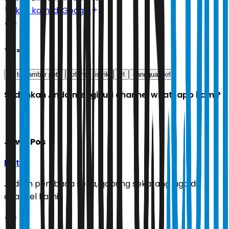
Ikuti kami di Google
Tags
lla tersambar petir
krl mati listrik
krl
gangguan krl
Sudahkah Anda mengikuti channel whatsapp kami?
Jawa Pos
Ikuti
Jadilah pembaca setia, gabung sekarang juga di
channel kami!