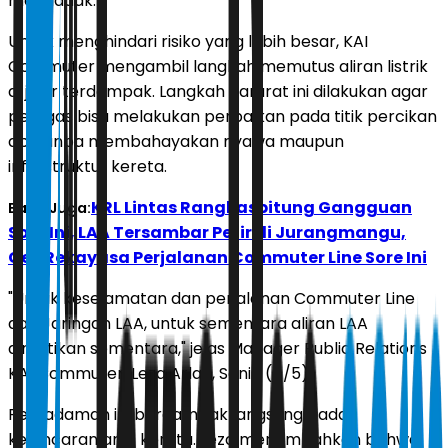
mendadak.
Untuk menghindari risiko yang lebih besar, KAI
Commuter mengambil langkah memutus aliran listrik
di jalur terdampak. Langkah darurat ini dilakukan agar
petugas bisa melakukan perbaikan pada titik percikan
api tanpa membahayakan nyawa maupun
infrastruktur kereta.
KRL Lintas Rangkasbitung Gangguan
Baca Juga:
Sore Ini, LAA Tersambar Petir di Jurangmangu,
Cek Rekayasa Perjalanan Commuter Line Sore Ini
"Untuk keselamatan dan perjalanan Commuter Line
dan Jaringan LAA, untuk sementara aliran LAA
dimatikan sementara," jelas Manager Public Relations
KAI Commuter, Leza Arlan, Senin (4/5).
Pemadaman ini berdampak langsung pada
kelancaran arus kereta. Leza menambahkan bahwa