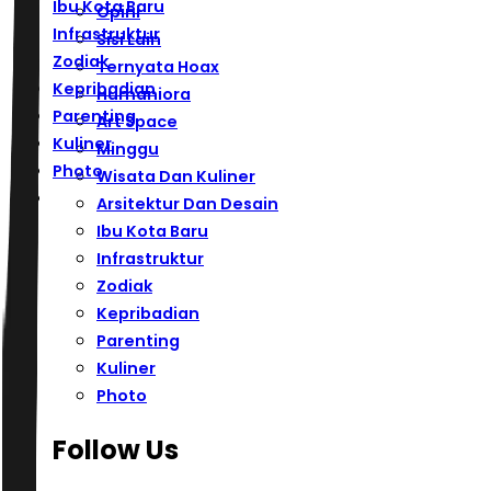
Ibu Kota Baru
Opini
Infrastruktur
Sisi Lain
Zodiak
Ternyata Hoax
Kepribadian
Humaniora
Parenting
Art Space
Kuliner
Minggu
Photo
Wisata Dan Kuliner
Arsitektur Dan Desain
Ibu Kota Baru
Infrastruktur
Zodiak
Kepribadian
Parenting
Kuliner
Photo
Follow Us