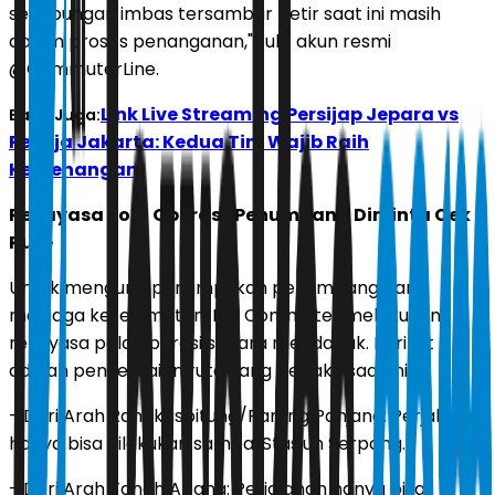
sehubungan imbas tersambar petir saat ini masih
dalam proses penanganan," tulis akun resmi
@CommuterLine.
Link Live Streaming Persijap Jepara vs
Baca Juga:
Persija Jakarta: Kedua Tim Wajib Raih
Kemenangan!
Rekayasa Pola Operasi: Penumpang Diminta Cek
Rute
Untuk mengurai penumpukan penumpang dan
menjaga keselamatan, KAI Commuter melakukan
rekayasa pola operasi secara mendadak. Berikut
adalah penyesuaian rute yang berlaku saat ini:
- Dari Arah Rangkasbitung/Parung Panjang: Perjalanan
hanya bisa dilakukan sampai Stasiun Serpong.
- Dari Arah Tanah Abang: Perjalanan hanya bisa