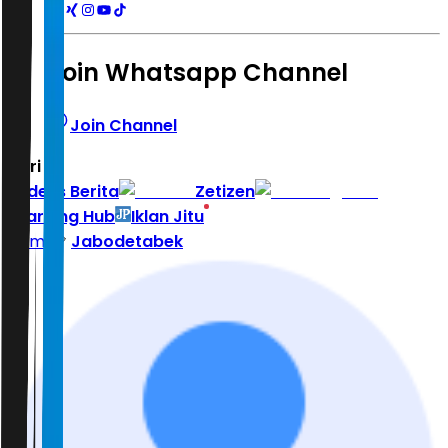
Join Whatsapp Channel
Join Channel
Hari ini
|
Indeks Berita
Zetizen
Learning Hub
Iklan Jitu
Home
Jabodetabek