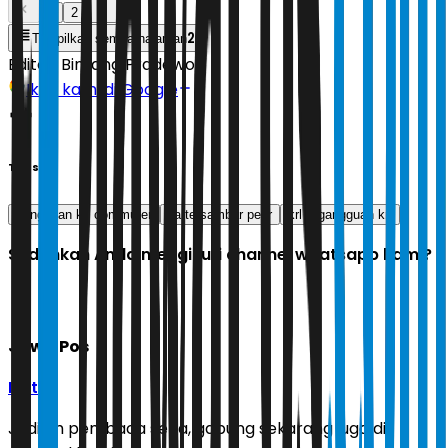
1
2
2
Tampilkan semua halaman
Editor:
Bintang Pradewo
Ikuti kami di Google
Tags
gangguan krl commuter
lla tersambar petir
krl
gangguan krl
Sudahkah Anda mengikuti channel whatsapp kami?
Jawa Pos
Ikuti
Jadilah pembaca setia, gabung sekarang juga di