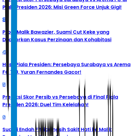
Piala Presiden 2026: Misi Green Force Unjuk Gigi!
3
Profil Malik Bawazier, Suami Cut Keke yang
Dilaporkan Kasus Perzinaan dan Kohabitasi
4
Hasil Piala Presiden: Persebaya Surabaya vs Arema
FC 1-0, Yuran Fernandes Gacor!
5
Prediksi Skor Persib vs Persebaya di Final Piala
Presiden 2026: Duel Tim Kelelahan!
6
Suami Endah Fitrianingsih Sakit Hati ke Malik