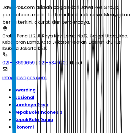
JawaPos.com adalah bagian dari Jawa Pos Group,
perusahaan media terkemuka di Indonesia. Menyajikan
berita terkini, akurat, dan terpercaya.
Graha Pena Lt.2 Jl. Raya Kby. Lama No.12, Grogol Utara, Kec.
Kebayoran Lama, Kota Jakarta Selatan, Daerah Khusus
Ibukota Jakarta 12210
021-53699659
|
021-5349207
(Fax)
info@jawapos.com
Awarding
Nasional
Surabaya Raya
Sepak Bola Indonesia
Sepak Bola Dunia
Ekonomi