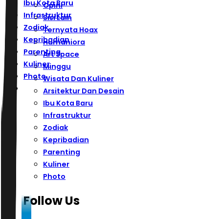
Ibu Kota Baru
Opini
Infrastruktur
Sisi Lain
Zodiak
Ternyata Hoax
Kepribadian
Humaniora
Parenting
Art Space
Kuliner
Minggu
Photo
Wisata Dan Kuliner
Arsitektur Dan Desain
Ibu Kota Baru
Infrastruktur
Zodiak
Kepribadian
Parenting
Kuliner
Photo
Follow Us