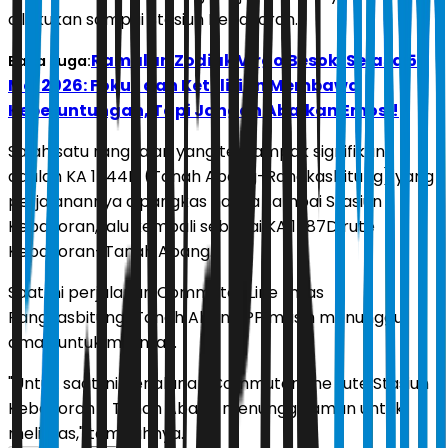
dilakukan sampai Stasiun Kebayoran.
Ramalan Zodiak Virgo Besok, Selasa 5
Baca Juga:
Mei 2026: Fokus dan Ketelitian Membawa
Keberuntungan, Tapi Jangan Abaikan Emosi!
Salah satu rangkaian yang terdampak signifikan
adalah KA 1744D (Tanah Abang-Rangkasbitung) yang
perjalanannya dipangkas hanya sampai Stasiun
Kebayoran, lalu kembali sebagai KA 1787D rute
Kebayoran-Tanah Abang.
Saat ini perjalanan Commuter Line lintas
Rangkasbitung-Tanah Abang PP masih menunggu
aman untuk melintas.
"Untuk saat ini perjalanan Commuter Line rute Stasiun
Kebayoran - Tanah Abang menunggu aman untuk
melintas," tambahnya.