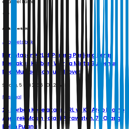
channel kami!
Artikel Terkait
Jabodetabek
Perlintasan KRL di Parung Panjang Kerap
Memakan Korban, Warga Minta Gubernur
Dedi Mulyadi Bangun Flyover
Selasa, 5 Mei 2026 | 00.27 WIB
Nasional
24 Korban Kecelakaan KRL vs KA Argo Bromo
Anggrek Masih Jalani Perawatan, 76 Orang
Boleh Pulang