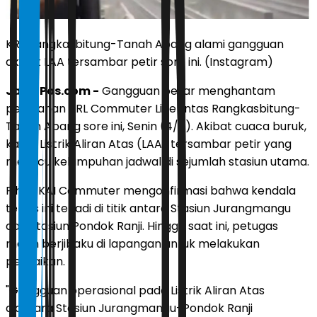
KRL Rangkasbitung-Tanah Abang alami gangguan
akibat LAA tersambar petir sore ini. (Instagram)
JawaPos.com -
Gangguan besar menghantam
perjalanan KRL Commuter Line lintas Rangkasbitung-
Tanah Abang sore ini, Senin (4/5). Akibat cuaca buruk,
kabel Listrik Aliran Atas (LAA) tersambar petir yang
memicu kelumpuhan jadwal di sejumlah stasiun utama.
Pihak KAI Commuter mengonfirmasi bahwa kendala
teknis ini terjadi di titik antara Stasiun Jurangmangu
dan Stasiun Pondok Ranji. Hingga saat ini, petugas
masih berjibaku di lapangan untuk melakukan
perbaikan.
"Gangguan operasional pada Listrik Aliran Atas
diantara Stasiun Jurangmangu-Pondok Ranji