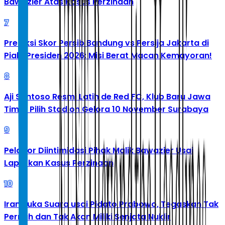
Bawazier Atas Kasus Perzinaan
7
Prediksi Skor Persib Bandung vs Persija Jakarta di
Piala Presiden 2026: Misi Berat Macan Kemayoran!
8
Aji Santoso Resmi Latih de Red FC, Klub Baru Jawa
Timur Pilih Stadion Gelora 10 November Surabaya
9
Pelapor Diintimidasi Pihak Malik Bawazier Usai
Laporkan Kasus Perzinaan
10
Iran Buka Suara usai Pidato Prabowo, Tegaskan Tak
Pernah dan Tak Akan Miliki Senjata Nuklir