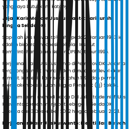
yang saya butuhkan," katanya.
Jejak Karir Moncer Uus Kuswanto: Dari Lurah
hingga Sekda DKI
Siapakah Uus Kuswanto? Lahir pada 21 Januari 1973, ia
adalah birokrat Indonesia jebolan Institut
Pemerintahan Dalam Negeri (IPDN) tahun 1995.
Perjalanan karir Uus Kuswanto di Pemprov DKI Jakarta
tergolong sangat moncer dan dimulai dari level akar
rumput. Ia meniti karir sejak tahun 1995 dan pernah
merasakan posisi Lurah hingga Penjabat (Pj) Sekda.
Sebelum resmi menjadi Sekda DKI Jakarta definitif, Uus
Kuswanto pernah menjabat sebagai Pj Sekda DKI
Jakarta dari 3 Desember 2022 hingga Februari 2023.
Perjalanan Karir Uus Kuswanto: Meniti dari Bawah