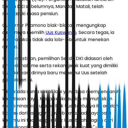
Sekda DKI sebelumnya, Marullah Matali, telah
memasuki masa pensiun.
Gubernur Pramono blak-blakan mengungkap
alasannya memilih
Uus Kuswanto
. Secara tegas, ia
menyatakan tidak ada lobi-lobi untuk menekan
dirinya.
Ia memastikan, pemilihan Sekda DKI didasari oleh
profesionalisme serta rekam jejak kuat yang dimiliki
Uus. Bahkan, dirinya baru menemui Uus setelah
pelantikan ini.
"Tidak ada sama sekali lobi yang bisa mempengaruhi
keputusan saya. Maka ketika sudah memutuskan
menominasikan utama Pak Uus, tentunya itu adalah
bagian dari tanggung jawab saya. Jadi saya baru
ketemu ini tadi dengan Pak Uus. Itulah bagian dari
profesionalisme yang saya junjung tinggi," ujar