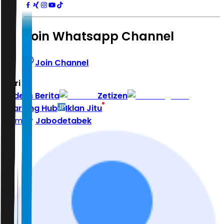
Join Whatsapp Channel
Join Channel
Hari ini
|
Indeks Berita
Zetizen
Learning Hub
Iklan Jitu
Home
Jabodetabek