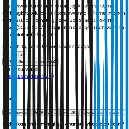
Uus Kuswanto memiliki rekam jejak yang solid, mulai
dari tingkat kelurahan. Posisi awalnya di Pemerintahan
adalah Lurah Kampung Rawa, Johar Baru, Jakarta
Pusat (2005-2007), dilanjutkan sebagai Lurah Mangga
Dua Selatan (2007-2010).
Setelah itu, karir Uus terus naik sebagai:
1
2
2
Tampilkan semua halaman
Editor:
Kuswandi
Ikuti kami di Google
Tags
Uus Kuswanto
Uus Kuswanto Sekda DKI
gubernur pramono anung
Sudahkah Anda mengikuti channel whatsapp kami?