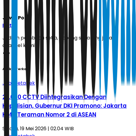
Jawa Pos
Ikuti
Jadilah pembaca setia, gabung sekarang juga di
channel kami!
Artikel Terkait
Jabodetabek
27.000 CCTV Diintegrasikan Dengan
Kepolisian, Gubernur DKI Pramono: Jakarta
Kota Teraman Nomor 2 di ASEAN
Selasa, 19 Mei 2026 | 02.04 WIB