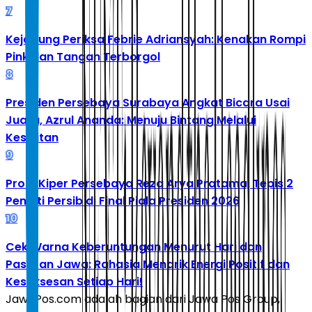
7
Kejagung Periksa Febrie Adriansyah: Kenakan Rompi
Pink dan Tangan Terborgol
8
Presiden Persebaya Surabaya Angkat Bicara Usai
Juara, Azrul Ananda: Menuju Bintang Melalui
Kesulitan
9
Profil Kiper Persebaya Reza Arya Pratama, Tepis 2
Penalti Persib di Final Piala Presiden 2026
10
Cek Warna Keberuntungan Menurut Hari dan
Pasaran Jawa: Rahasia Menarik Energi Positif dan
Kesuksesan Setiap Hari!
JawaPos.com adalah bagian dari Jawa Pos Group,