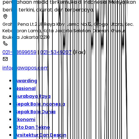
perusahaan media terkemuka di Indonesia. Menyajikan
berita terkini, akurat, dan terpercaya.
Graha Pena Lt.2 Jl. Raya Kby. Lama No.12, Grogol Utara, Kec.
Kebayoran Lama, Kota Jakarta Selatan, Daerah Khusus
Ibukota Jakarta 12210
021-53699659
|
021-5349207
(Fax)
info@jawapos.com
Awarding
Nasional
Surabaya Raya
Sepak Bola Indonesia
Sepak Bola Dunia
Ekonomi
Oto Dan Tekno
Arsitektur Dan Desain