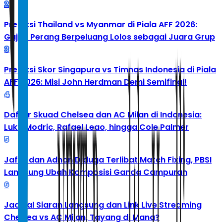
2
Prediksi Thailand vs Myanmar di Piala AFF 2026:
Gajah Perang Berpeluang Lolos sebagai Juara Grup
3
Prediksi Skor Singapura vs Timnas Indonesia di Piala
AFF 2026: Misi John Herdman Demi Semifinal!
4
Daftar Skuad Chelsea dan AC Milan di Indonesia:
Luka Modric, Rafael Leao, hingga Cole Palmer
5
Jafar dan Adnan Diduga Terlibat Match Fixing, PBSI
Langsung Ubah Komposisi Ganda Campuran
6
Jadwal Siaran Langsung dan Link Live Streaming
Chelsea vs AC Milan, Tayang di Mana?