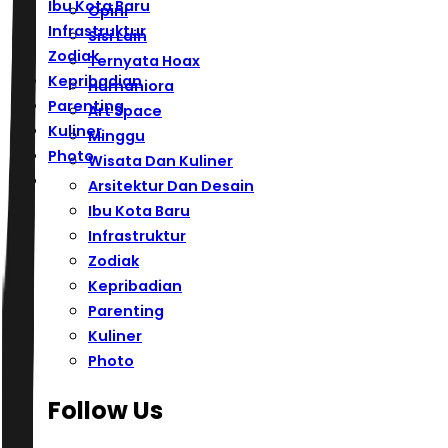
Ibu Kota Baru
Opini
Infrastruktur
Sisi Lain
Zodiak
Ternyata Hoax
Kepribadian
Humaniora
Parenting
Art Space
Kuliner
Minggu
Photo
Wisata Dan Kuliner
Arsitektur Dan Desain
Ibu Kota Baru
Infrastruktur
Zodiak
Kepribadian
Parenting
Kuliner
Photo
Follow Us