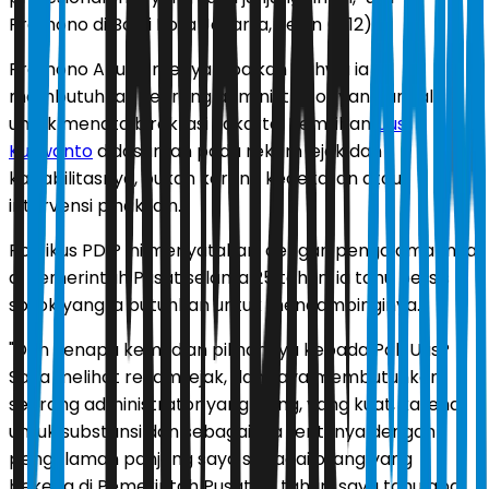
Pramono di Balai Kota Jakarta, Senin (1/12).
Pramono Anung menyampaikan bahwa ia
membutuhkan seorang administrator yang andal
untuk menata birokrasi Jakarta. Pemilihan
Uus
Kuswanto
didasarkan pada rekam jejak dan
kapabilitasnya, bukan karena kedekatan atau
intervensi pihak lain.
Politikus PDIP ini menyatakan, dengan pengalamannya
di Pemerintah Pusat selama 25 tahun, ia tahu persis
sosok yang ia butuhkan untuk mendampinginya.
"Dan kenapa kemudian pilihannya kepada Pak Uus?
Saya melihat rekam jejak, dan saya membutuhkan
seorang administrator yang ulung, yang kuat, karena
untuk substansi dan sebagainya tentunya dengan
pengalaman panjang saya sebagai orang yang
bekerja di Pemerintah Pusat 25 tahun, saya tahu apa