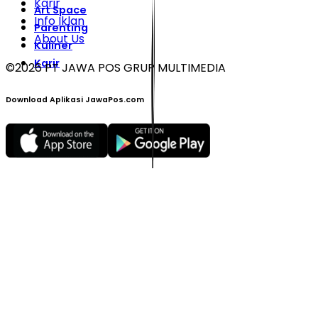
Karir
Art Space
Info Iklan
Parenting
About Us
Kuliner
Karir
©
2026
PT JAWA POS GRUP MULTIMEDIA
Download Aplikasi JawaPos.com