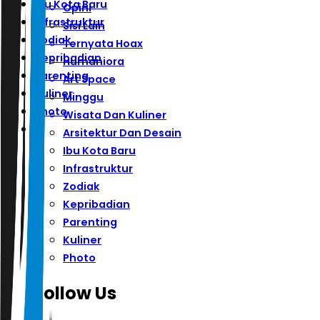
Ibu Kota Baru
Opini
Infrastruktur
Sisi Lain
Zodiak
Ternyata Hoax
Kepribadian
Humaniora
Parenting
Art Space
Kuliner
Minggu
Photo
Wisata Dan Kuliner
Arsitektur Dan Desain
Ibu Kota Baru
Infrastruktur
Zodiak
Kepribadian
Parenting
Kuliner
Photo
Follow Us