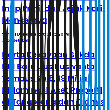
Intip Profil dan Jejak Karir
Moncernya
Senin, 1 Desember 2025 | 22.20 WIB
Jabodetabek
Harta Kekayaan Sekda
DKI Baru Uus Kuswanto
Tembus Rp 5,69 Miliar,
Didominasi Aset Properti
di Tangerang dan Ciamis