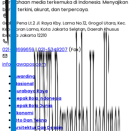
perusahaan media terkemuka di Indonesia. Menyajikan
berita terkini, akurat, dan terpercaya.
Graha Pena Lt.2 Jl. Raya Kby. Lama No.12, Grogol Utara, Kec.
Kebayoran Lama, Kota Jakarta Selatan, Daerah Khusus
Ibukota Jakarta 12210
021-53699659
|
021-5349207
(Fax)
info@jawapos.com
Awarding
Nasional
Surabaya Raya
Sepak Bola Indonesia
Sepak Bola Dunia
Ekonomi
Oto Dan Tekno
Arsitektur Dan Desain