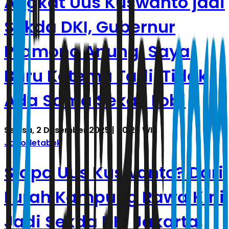
Angkat Uus Kuswanto jadi
Sekda DKI, Gubernur
Pramono Anung: Saya
Baru Ketemu Tadi, Tidak
Ada Sama Sekali Lobi
Selasa, 2 Desember 2025 | 00.26 WIB
Jabodetabek
Siapa Uus Kuswanto? Dari
Lurah Kampung Rawa Kini
Jadi Sekda DKI Jakarta,