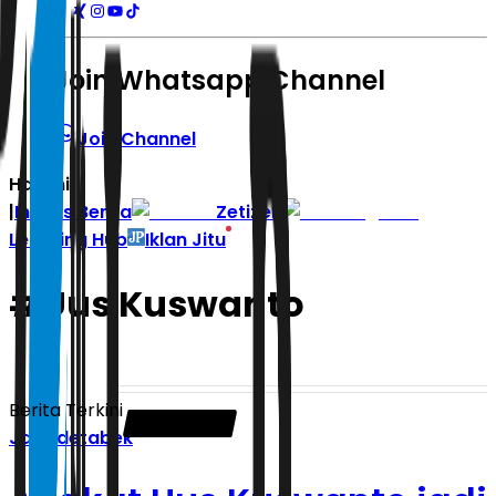
Join Whatsapp Channel
Join Channel
Hari ini
|
Indeks Berita
Zetizen
Learning Hub
Iklan Jitu
#
Uus Kuswanto
Berita Terkini
Jabodetabek