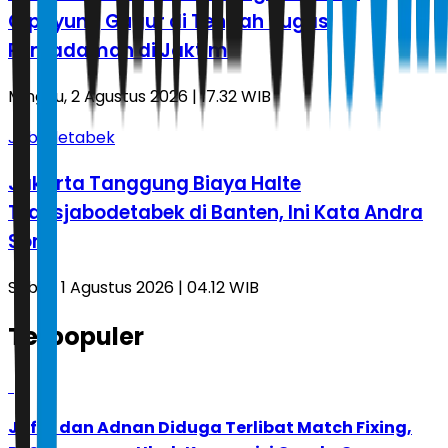
Cipayung Gugur di Tengah Tugas
Pemadaman di Jaktim
Minggu, 2 Agustus 2026 | 17.32 WIB
Jabodetabek
Jakarta Tanggung Biaya Halte
Transjabodetabek di Banten, Ini Kata Andra
Soni
Sabtu, 1 Agustus 2026 | 04.12 WIB
Terpopuler
1
Jafar dan Adnan Diduga Terlibat Match Fixing,