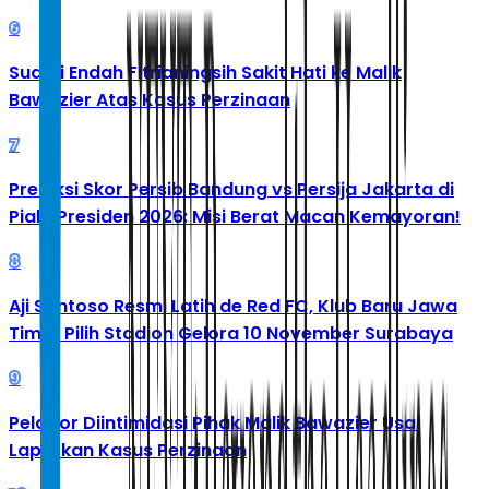
6
Suami Endah Fitrianingsih Sakit Hati ke Malik
Bawazier Atas Kasus Perzinaan
7
Prediksi Skor Persib Bandung vs Persija Jakarta di
Piala Presiden 2026: Misi Berat Macan Kemayoran!
8
Aji Santoso Resmi Latih de Red FC, Klub Baru Jawa
Timur Pilih Stadion Gelora 10 November Surabaya
9
Pelapor Diintimidasi Pihak Malik Bawazier Usai
Laporkan Kasus Perzinaan