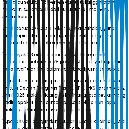
fisik, atau sekitar 78 persen dari total anggota dewan.
Angka ini sudah lebih dari cukup untuk memenuhi
syarat kuorum.
Wakil Ketua DPRD DKI Jakarta, Ima Mahdiah, yang
memimpin jalannya sidang, memastikan legalitas
agenda tersebut sebelum mengetok palu.
"Sebanyak 83 orang, di mana sudah memenuhi
persentase sebanyak 78 persen. Jadi, saya lanjutkan
rapatnya," ujar Ima dalam rapat paripurna tersebut.
Perubahan posisi pimpinan ini merujuk pada instruksi
tertulis Dewan Pengurus Pusat (DPP) PKS tertanggal 2
April 2026. Dalam sidang, seluruh anggota dewan yang
hadir sepakat tanpa interupsi saat pimpinan rapat
melemparkan pertanyaan persetujuan.
"Apakah usul pergantian Saudara Drs. H. Khoirudin, M.Si.
sebagai Ketua DPRD Provinsi DKI Jakarta dapat