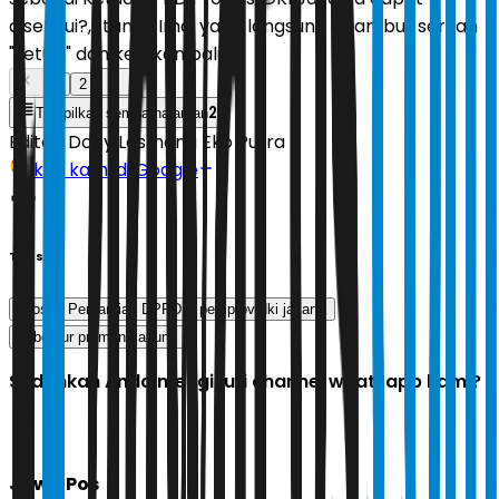
disetujui?,” tanya Ima, yang langsung disambut seruan
"setuju" dan ketukan palu.
1
2
2
Tampilkan semua halaman
Editor:
Dony Lesmana Eko Putra
Ikuti kami di Google
Tags
Proses Pergantian DPRD
pemprov dki jakarta
gubernur pramono anung
Sudahkah Anda mengikuti channel whatsapp kami?
Jawa Pos