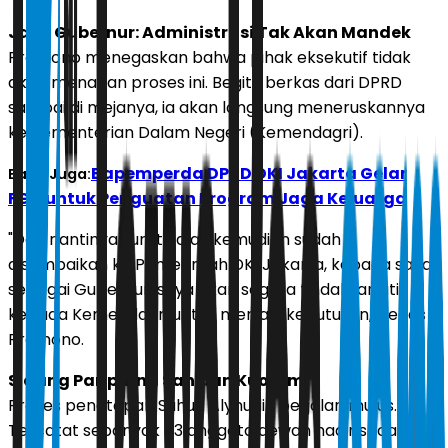
Janji Gubernur: Administrasi Tak Akan Mandek
Pramono menegaskan bahwa pihak eksekutif tidak
akan menahan proses ini. Begitu berkas dari DPRD
sampai di mejanya, ia akan langsung meneruskannya
ke Kementerian Dalam Negeri (Kemendagri).
Bapemperda DPRD DKI Jakarta Gelar
Baca Juga:
FGD untuk Penguatan Program Jaga Keluarga
"Dan nantinya surat kalau kemudian sudah
disampaikan ke Pemerintah DKI Jakarta, kepada saya
sebagai Gubernur, saya akan segera tindak lanjuti
kepada Kemendagri untuk menjadi keputusan," tegas
Pramono.
Sidang Paripurna Sah dan Kuorum
Proses penetapan Suhud Alynudin berjalan mulus.
Tercatat sebanyak 83 anggota dewan hadir secara