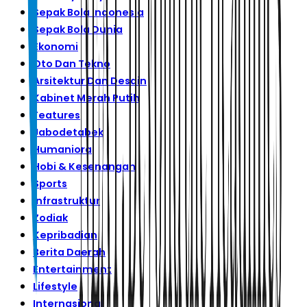
Sepak Bola Indonesia
Sepak Bola Dunia
Ekonomi
Oto Dan Tekno
Arsitektur Dan Desain
Kabinet Merah Putih
Features
Jabodetabek
Humaniora
Hobi & Kesenangan
Sports
Infrastruktur
Zodiak
Kepribadian
Berita Daerah
Entertainment
Lifestyle
Internasional