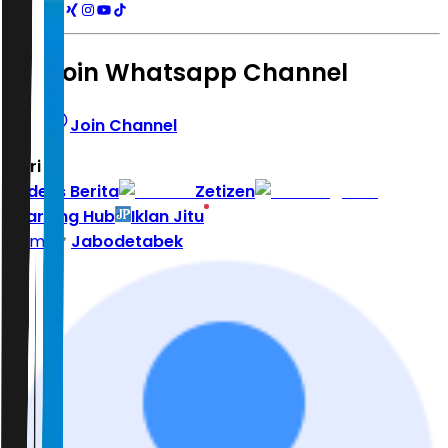
Join Whatsapp Channel
Join Channel
Hari ini
|
Indeks Berita
Zetizen
Learning Hub
Iklan Jitu
Home
Jabodetabek