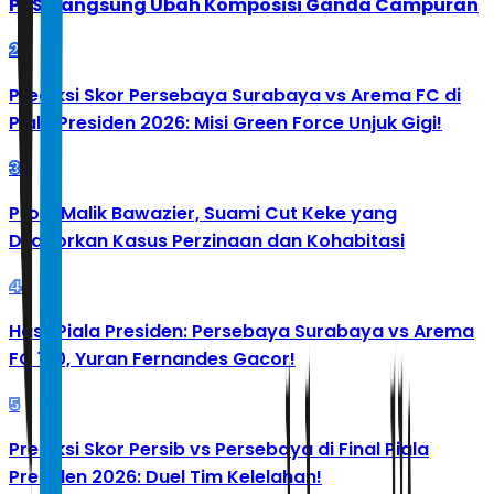
PBSI Langsung Ubah Komposisi Ganda Campuran
2
Prediksi Skor Persebaya Surabaya vs Arema FC di
Piala Presiden 2026: Misi Green Force Unjuk Gigi!
3
Profil Malik Bawazier, Suami Cut Keke yang
Dilaporkan Kasus Perzinaan dan Kohabitasi
4
Hasil Piala Presiden: Persebaya Surabaya vs Arema
FC 1-0, Yuran Fernandes Gacor!
5
Prediksi Skor Persib vs Persebaya di Final Piala
Presiden 2026: Duel Tim Kelelahan!