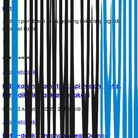
Ikuti
Jadilah pembaca setia, gabung sekarang juga di
channel kami!
Artikel Terkait
Jabodetabek
Kebakaran Kramatjati: Api Padam Total,
Penyidik Dikerahkan ke Lokasi
Senin, 3 Agustus 2026 | 20.53 WIB
Jabodetabek
Detik-detik Komandan Regu Damkar