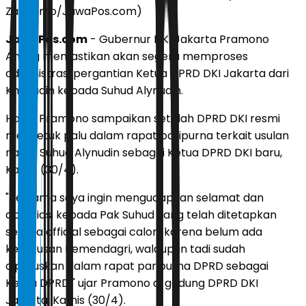
Zahdomo/JawaPos.com)
JawaPos.com
- Gubernur DKI Jakarta Pramono
Anung memastikan akan segera memproses
administrasi pergantian Ketua DPRD DKI Jakarta dari
Khoirudin kepada Suhud Alynudin.
Hal ini Pramono sampaikan setelah DPRD DKI resmi
mengetuk palu dalam rapat paripurna terkait usulan
nama Suhud Alynudin sebagai Ketua DPRD DKI baru,
Kamis (30/4).
"Pertama saya ingin mengucapkan selamat dan
apresiasi kepada Pak Suhud yang telah ditetapkan
secara official sebagai calon, karena belum ada
keputusan Kemendagri, walaupun tadi sudah
diputuskan dalam rapat paripurna DPRD sebagai
Ketua DPRD," ujar Pramono di gedung DPRD DKI
Jakarta, Kamis (30/4).