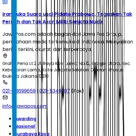
10
Iran Buka Suara usai Pidato Prabowo, Tegaskan Tak
Pernah dan Tak Akan Miliki Senjata Nuklir
JawaPos.com adalah bagian dari Jawa Pos Group,
perusahaan media terkemuka di Indonesia. Menyajikan
berita terkini, akurat, dan terpercaya.
Graha Pena Lt.2 Jl. Raya Kby. Lama No.12, Grogol Utara, Kec.
Kebayoran Lama, Kota Jakarta Selatan, Daerah Khusus
Ibukota Jakarta 12210
021-53699659
|
021-5349207
(Fax)
info@jawapos.com
Awarding
Nasional
Surabaya Raya