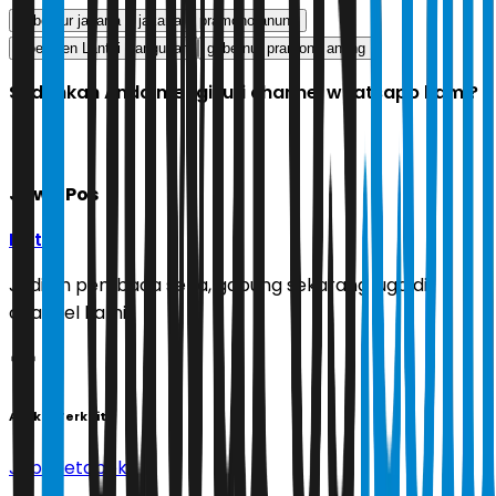
gubernur jakarta
jakarta
pramono anung
Koefisien Lantai Bangunan
gubernur pramono anung
Sudahkah Anda mengikuti channel whatsapp kami?
Jawa Pos
Ikuti
Jadilah pembaca setia, gabung sekarang juga di
channel kami!
Artikel Terkait
Jabodetabek