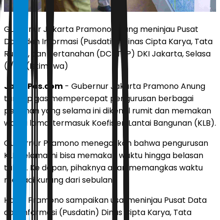
Gubernur Jakarta Pramono Anung meninjau Pusat
Data dan Informasi (Pusdatin) Dinas Cipta Karya, Tata
Ruang, dan Pertanahan (DCKTRP) DKI Jakarta, Selasa
(1/7). (Istimewa)
JawaPos.com
- Gubernur Jakarta Pramono Anung
tancap gas mempercepat pengurusan berbagai
perizinan yang selama ini dikenal rumit dan memakan
waktu lama, termasuk Koefisien Lantai Bangunan (KLB).
Gubernur Pramono menegaskan bahwa pengurusan
KLB selama ini bisa memakan waktu hingga belasan
tahun. Ke depan, pihaknya akan memangkas waktu
menjadi kurang dari sebulan.
Hal ini Pramono sampaikan usai meninjau Pusat Data
dan Informasi (Pusdatin) Dinas Cipta Karya, Tata