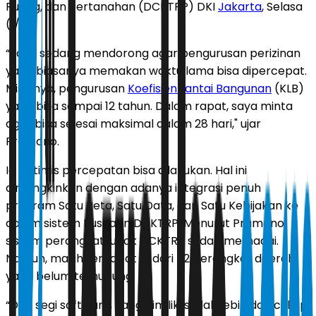
Ruang, dan Pertanahan (DCKTRP) DKI
Jakarta
, Selasa
(1/7).
“Saya sedang mendorong agar pengurusan perizinan
yang biasanya memakan waktu lama bisa dipercepat.
Misalnya, pengurusan
Koefisien Lantai Bangunan
(KLB)
yang bisa sampai 12 tahun. Dalam rapat, saya minta
agar bisa selesai maksimal dalam 28 hari," ujar
Pramono.
Ia optimis percepatan bisa dilakukan. Hal ini
dimungkinkan dengan adanya integrasi penuh
program Satu Peta, Satu Data, dan Satu Kebijakan ke
dalam sistem Pusdatin DCKTRP. Menurut Pramono,
sistem perangkat lunak DCKTRP sudah memadai.
Namun, masih terdapat 12 dari 52 perangkat daerah
yang belum terhubung.
“Dari segi software, yang dimiliki sudah lebih dari cukup.