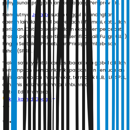
penyusunan program jangka panjang Pemprov DKI.
Menurutnya,
Jakarta
sudah unggul dibandingkan
daerah lain dalam hal penyediaan informasi, data, dan
perizinan. Optimalisasi Pusdatin akan mempercepat
proses perizinan seperti KLB, Sertifikat Laik Fungsi (SLF),
hingga Sertifikat Persetujuan Prinsip Pembebasan
Lahan (SP3L).
“Salah satu syarat Jakarta sebagai kota global adalah
kemampuan memberikan kepastian dan kemudahan
perizinan kepada masyarakat, termasuk KLB, SLF, SP3L,
dan jenis perizinan lainnya,” imbuhnya.
Editor:
Edy Pramana
Ikuti kami di Google
Tags