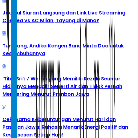
4
Jadwal Siaran Langsung dan Link Live Streaming
Chelsea vs AC Milan, Tayang di Mana?
5
Tumbang, Andika Kangen Band Minta Doa untuk
Kesembuhannya
6
'Tibo Sri': 7 Weton yang Memiliki Rezeki Seumur
Hidupnya Mengalir Seperti Air dan Tidak Pernah
Mengering Menurut Primbon Jawa
7
Cek Warna Keberuntungan Menurut Hari dan
Pasaran Jawa: Rahasia Menarik Energi Positif dan
Kesuksesan Setiap Hari!