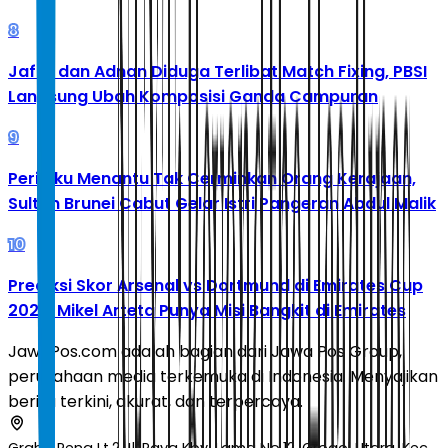
8
Jafar dan Adnan Diduga Terlibat Match Fixing, PBSI
Langsung Ubah Komposisi Ganda Campuran
9
Perilaku Menantu Tak Cerminkan Orang Kerajaan,
Sultan Brunei Cabut Gelar Istri Pangeran Abdul Malik
10
Prediksi Skor Arsenal vs Dortmund di Emirates Cup
2026: Mikel Arteta Punya Misi Bangkit di Emirates
JawaPos.com adalah bagian dari Jawa Pos Group,
perusahaan media terkemuka di Indonesia. Menyajikan
berita terkini, akurat, dan terpercaya.