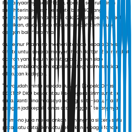
Pertanyaannya sederhana, apakah seluruh dinas
sudah terintegrasi? Ternyata baru 40 yang
terintegrasi. Artinya, masih ada 12 yang belum. Meski
demikian, dinas-dinas strategis sudah terhubung
dengan baik,” jelasnya.
Gubernur Pramono memerintahkan Kepala Dinas
Citata untuk segera menyerahkan daftar 12 perangkat
daerah yang belum terintegrasi. Ia pun siap
mengambil langkah tegas jika integrasi masih tidak
dilakukan kedepan.
"Saya udah minta kepada Bu Vera (Kepala Dinas
DCKTRP DKI) besok atau lusa segera kirim surat ke
saya. Nanti dinasnya saya panggil satu-satu, masih
pengen jadi kepala dinas atau enggak," terangnya.
Pramono juga menekankan pentingnya sistem satu
peta, satu data, dan satu kebijakan sebagai fondasi