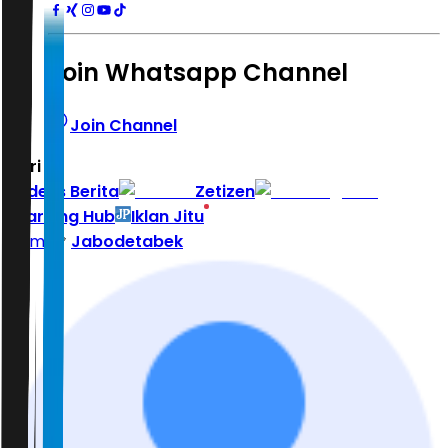
Join Whatsapp Channel
Join Channel
Hari ini
|
Indeks Berita
Zetizen
Learning Hub
Iklan Jitu
Home
Jabodetabek