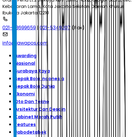
Graha Pena Lt.2 Jl. Raya Kby. Lama No.12, Grogol Utara, Kec.
Kebayoran Lama, Kota Jakarta Selatan, Daerah Khusus
Ibukota Jakarta 12210
021-53699659
|
021-5349207
(Fax)
info@jawapos.com
Awarding
Nasional
Surabaya Raya
Sepak Bola Indonesia
Sepak Bola Dunia
Ekonomi
Oto Dan Tekno
Arsitektur Dan Desain
Kabinet Merah Putih
Features
Jabodetabek