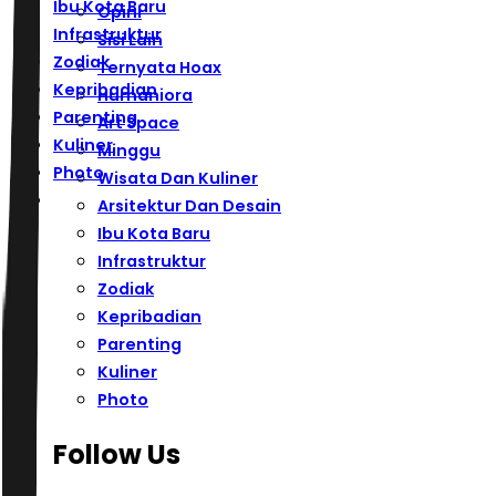
Ibu Kota Baru
Opini
Infrastruktur
Sisi Lain
Zodiak
Ternyata Hoax
Kepribadian
Humaniora
Parenting
Art Space
Kuliner
Minggu
Photo
Wisata Dan Kuliner
Arsitektur Dan Desain
Ibu Kota Baru
Infrastruktur
Zodiak
Kepribadian
Parenting
Kuliner
Photo
Follow Us