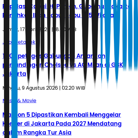
Populasi Capai 90 Persen, Gubernur Jakarta
Bersihkan Ikan Sapu-Sapu di 5 Wilayah
Jumat, 17 April 2026 | 18.00 WIB
Jabodetabek
1.200 petugas Gabungan Amankan
pertandingan Chelsea vs AC Milan di GBK
Jakarta
Minggu, 9 Agustus 2026 | 02.20 WIB
Music & Movie
Maroon 5 Dipastikan Kembali Menggelar
Konser di Jakarta Pada 2027 Mendatang
dalam Rangka Tur Asia