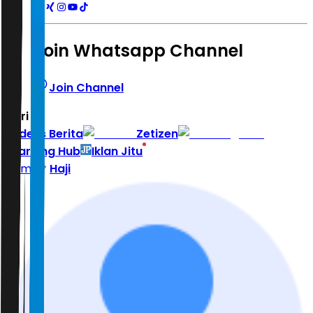
Join Whatsapp Channel
Join Channel
Hari ini
|
Indeks Berita
Zetizen
Learning Hub
Iklan Jitu
Home
Haji