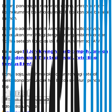
Dalam pandangan mayoritas ulama, umrah berkali-
kali hukumnya boleh atau mubah, bahkan bisa bernilai
sunnah.
Dalilnya adalah praktik Aisyah binti Abu Bakar yang
melakukan umrah lagi dengan mengambil miqat dari
Tan’im setelah haji atas izin Nabi Muhammad SAW.
Ini Jarak yang harus Ditempuh Jamaah
Baca Juga:
Haji Indonesia di Tiap Sesi Umrah, Total Bisa
tembus 8 Km!
Hanya saja, Aisyah melakukan umrah lagi setelah
melaksanakan puncak haji, bukan sebelum puncak
haji.
1
2
3
3
Tampilkan semua halaman
Editor:
Bayu Putra