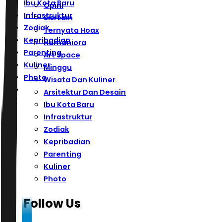
Ibu Kota Baru
Opini
Infrastruktur
Sisi Lain
Zodiak
Ternyata Hoax
Kepribadian
Humaniora
Parenting
Art Space
Kuliner
Minggu
Photo
Wisata Dan Kuliner
Arsitektur Dan Desain
Ibu Kota Baru
Infrastruktur
Zodiak
Kepribadian
Parenting
Kuliner
Photo
Follow Us