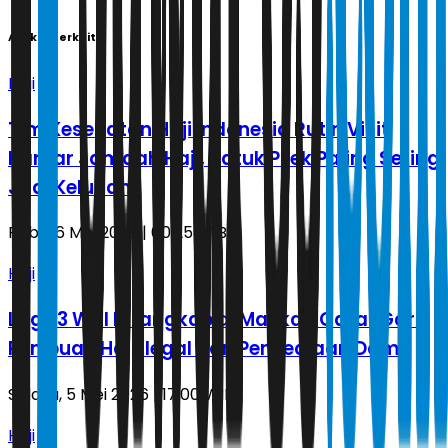
Artikel Terkait
Haji
Tim Kesehatan Haji Indonesia Rutin Visit
Kamar Jamaah Haji, Batuk Pilek Paling Sering
Jadi Keluhan
Rabu, 6 Mei 2026 | 00.25 WIB
Haji
Lagi, 3 WNI Ditangkap di Makkah Gara-Gara
Penipuan Haji Ilegal dan Penyediaan Dam
Selasa, 5 Mei 2026 | 17.00 WIB
Haji