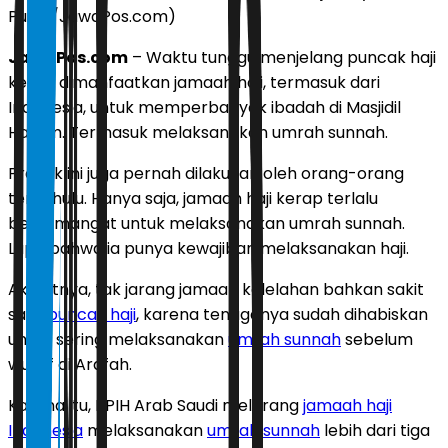
Putra/JawaPos.com)
JawaPos.com
– Waktu tunggu menjelang puncak haji
kerap dimanfaatkan jamaah haji, termasuk dari
Indonesia, untuk memperbanyak ibadah di Masjidil
Haram. Termasuk melaksanakan umrah sunnah.
Praktik ini juga pernah dilakukan oleh orang-orang
terdahulu. Hanya saja, jamaah haji kerap terlalu
bersemangat untuk melaksanakan umrah sunnah.
Lupa bahwa ia punya kewajiban melaksanakan haji.
Akibatnya, tak jarang jamaah kelelahan bahkan sakit
saat
puncak haji
, karena tenaganya sudah dihabiskan
untuk sering melaksanakan
umrah sunnah
sebelum
wukuf di Arafah.
Karena itu, PPIH Arab Saudi melarang
jamaah haji
Indonesia
melaksanakan
umrah sunnah
lebih dari tiga