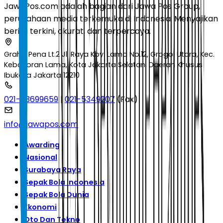
JawaPos.com adalah bagian dari Jawa Pos Group,
perusahaan media terkemuka di Indonesia. Menyajikan
berita terkini, akurat, dan terpercaya.
Graha Pena Lt.2 Jl. Raya Kby. Lama No.12, Grogol Utara, Kec.
Kebayoran Lama, Kota Jakarta Selatan, Daerah Khusus
Ibukota Jakarta 12210
021-53699659
|
021-5349207
(Fax)
info@jawapos.com
Awarding
Nasional
Surabaya Raya
Sepak Bola Indonesia
Sepak Bola Dunia
Ekonomi
Oto Dan Tekno