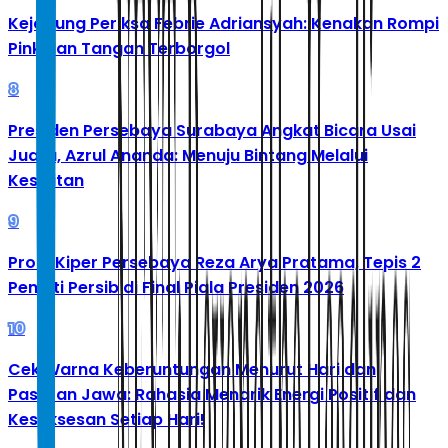
Kejagung Periksa Febrie Adriansyah: Kenakan Rompi
Pink dan Tangan Terborgol
8
Presiden Persebaya Surabaya Angkat Bicara Usai
Juara, Azrul Ananda: Menuju Bintang Melalui
Kesulitan
9
Profil Kiper Persebaya Reza Arya Pratama, Tepis 2
Penalti Persib di Final Piala Presiden 2026
10
Cek Warna Keberuntungan Menurut Hari dan
Pasaran Jawa: Rahasia Menarik Energi Positif dan
Kesuksesan Setiap Hari!