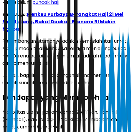
kali sebelum
puncak haji
.
Menkeu Purbaya Berangkat Haji 21 Mei
Baca Juga:
Mendatang, Bakal Doakan Ekonomi RI Makin
Ngebut
Pertimbangan utamanya adalah kemaslahatan umat.
Agar jamaah tidak kehabisa tenaga menjelang puncak
haji. Karena bagaimanapun umrah adalah ibadah yang
cukup menguras fisik.
Lantas, bagaimana pandangan ulama mengenai
umrah sunnah berkali-kali di bulan haji?
Pendapat yang Membolehkan
Mayoritas ulama pada mazhab Syafi’iyah, Hanabilah
(Hambali), dan sebagian Malikiyah membolehkan
praktik umrah berkali-kali.