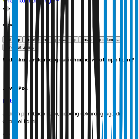
Ikuti kami di Google
Tags
fiqih haji
umrah sunnah
puncak haji
jamaah haji indonesia
pendapat ulama
Sudahkah Anda mengikuti channel whatsapp kami?
Jawa Pos
Ikuti
Jadilah pembaca setia, gabung sekarang juga di
channel kami!