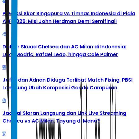
3
Prediksi Skor Singapura vs Timnas Indonesia di Piala
AFF 2026: Misi John Herdman Demi Semifinal!
4
Daftar Skuad Chelsea dan AC Milan di Indonesia:
Luka Modric, Rafael Leao, hingga Cole Palmer
5
Jafar dan Adnan Diduga Terlibat Match Fixing, PBSI
Langsung Ubah Komposisi Ganda Campuran
6
Jadwal Siaran Langsung dan Link Live Streaming
Chelsea vs AC Milan, Tayang di Mana?
7