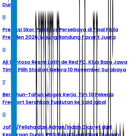
Dunia
5
Prediksi Skor Persib vs Persebaya di Final Piala
Presiden 2026: Maung Bandung Favorit Juara
6
Aji Santoso Resmi Latih de Red FC, Klub Baru Jawa
Timur Pilih Stadion Gelora 10 November Surabaya
7
Bertahun-Tahun Mogok Kerja, Tim 10 Pekerja
Freeport Serahkan Tuntutan ke Said Iqbal
8
Jafar/Felisha dan Adnan/Indah Dicoret dari
Kejuaraan Dunia, PBSI Buka Suara Soal Dugaan