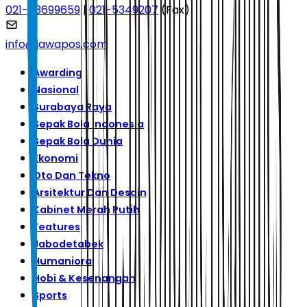
021-53699659
|
021-5349207
(Fax)
info@jawapos.com
Awarding
Nasional
Surabaya Raya
Sepak Bola Indonesia
Sepak Bola Dunia
Ekonomi
Oto Dan Tekno
Arsitektur Dan Desain
Kabinet Merah Putih
Features
Jabodetabek
Humaniora
Hobi & Kesenangan
Sports