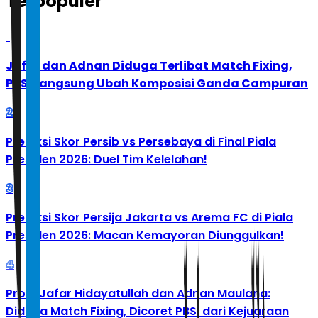
Terpopuler
1
Jafar dan Adnan Diduga Terlibat Match Fixing,
PBSI Langsung Ubah Komposisi Ganda Campuran
2
Prediksi Skor Persib vs Persebaya di Final Piala
Presiden 2026: Duel Tim Kelelahan!
3
Prediksi Skor Persija Jakarta vs Arema FC di Piala
Presiden 2026: Macan Kemayoran Diunggulkan!
4
Profil Jafar Hidayatullah dan Adnan Maulana:
Diduga Match Fixing, Dicoret PBSI dari Kejuaraan