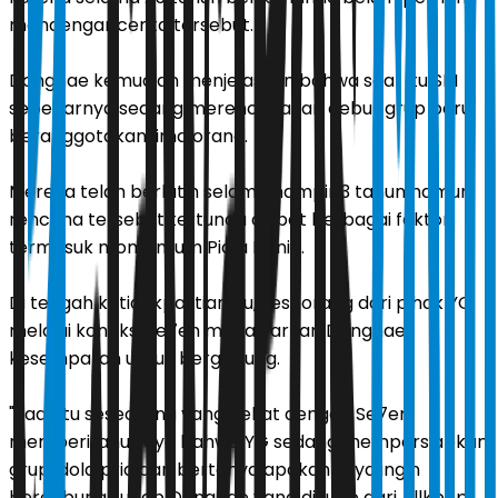
mendengar cerita tersebut.
Donghae kemudian menjelaskan bahwa saat itu SM
sebenarnya sedang merencanakan debut grup baru
beranggotakan lima orang.
Mereka telah berlatih selama hampir 3 tahun namun
rencana tersebut tertunda akibat berbagai faktor
termasuk momentum Piala Dunia.
Di tengah ketidakpastian itu, seseorang dari pihak YG
melalui koneksi Se7en menawarkan Donghae
kesempatan untuk bergabung.
"Saat itu seseorang yang dekat dengan Se7en
memberitahu saya bahwa YG sedang mempersiapkan
grup idola pria dan bertanya apakah saya ingin
bergabung," ucap Donghae yang dikutip dari Allkpop.