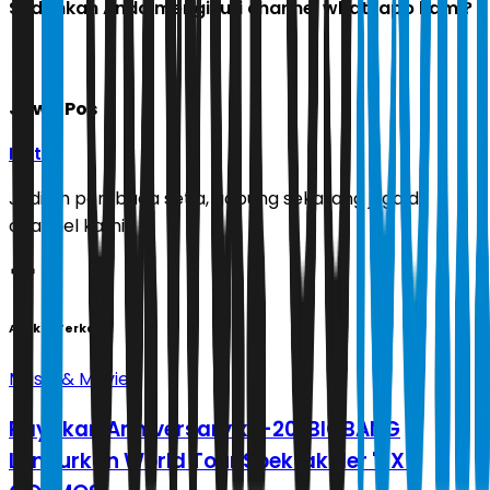
Sudahkah Anda mengikuti channel whatsapp kami?
Jawa Pos
Ikuti
Jadilah pembaca setia, gabung sekarang juga di
channel kami!
Artikel Terkait
Music & Movie
Rayakan Anniversary ke-20, BIGBANG
Luncurkan World Tour Spektakuler 'XX :