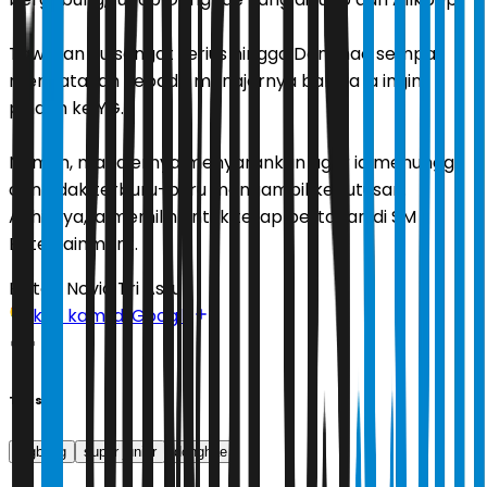
Tawaran itu sangat serius hingga Donghae sempat
mengatakan kepada manajernya bahwa ia ingin
pindah ke YG.
Namun, manajernya menyarankan agar ia menunggu
dan tidak terburu-buru mengambil keputusan.
Akhirnya, ia memilih untuk tetap bertahan di SM
Entertainment.
Editor:
Novia Tri Astuti
Ikuti kami di Google
Tags
bigbang
super junior
donghae