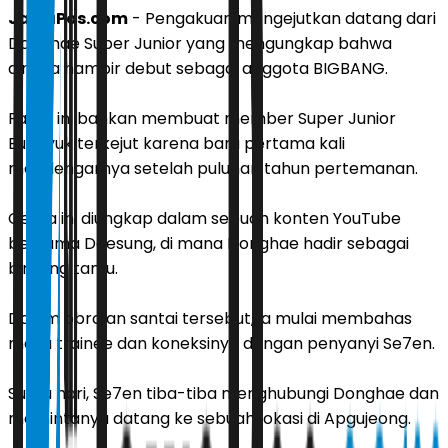
JawaPos.com
- Pengakuan mengejutkan datang dari
Donghae Super Junior yang mengungkap bahwa
dirinya hampir debut sebagai anggota BIGBANG.
Fakta ini bahkan membuat member Super Junior
Eunhyuk terkejut karena baru pertama kali
mendengarnya setelah puluhan tahun pertemanan.
Cerita ini diungkap dalam sebuah konten YouTube
bersama Daesung, di mana Donghae hadir sebagai
bintang tamu.
Dalam obrolan santai tersebut, ia mulai membahas
masa trainee dan koneksinya dengan penyanyi Se7en.
Suatu hari, Se7en tiba-tiba menghubungi Donghae dan
memintanya datang ke sebuah lokasi di Apgujeong.