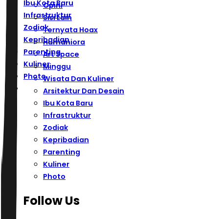
Ibu Kota Baru
Opini
Infrastruktur
Sisi Lain
Zodiak
Ternyata Hoax
Kepribadian
Humaniora
Parenting
Art Space
Kuliner
Minggu
Photo
Wisata Dan Kuliner
Arsitektur Dan Desain
Ibu Kota Baru
Infrastruktur
Zodiak
Kepribadian
Parenting
Kuliner
Photo
Follow Us