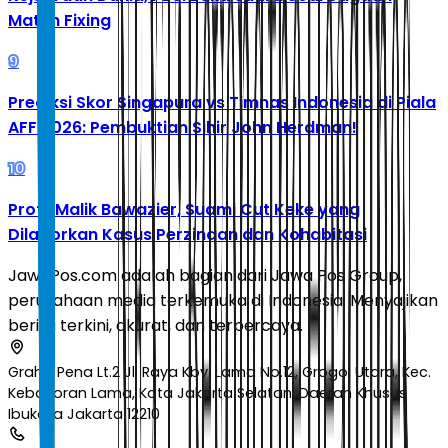
Match Fixing
9
Prediksi Skor Singapura vs Timnas Indonesia di Piala
AFF 2026: Pembuktian Sihir John Herdman!
10
Profil Malik Bawazier, Suami Cut Keke yang
Dilaporkan Kasus Perzinaan dan Kohabitasi
JawaPos.com adalah bagian dari Jawa Pos Group,
perusahaan media terkemuka di Indonesia. Menyajikan
berita terkini, akurat, dan terpercaya.
Graha Pena Lt.2 Jl. Raya Kby. Lama No.12, Grogol Utara, Kec.
Kebayoran Lama, Kota Jakarta Selatan, Daerah Khusus
Ibukota Jakarta 12210