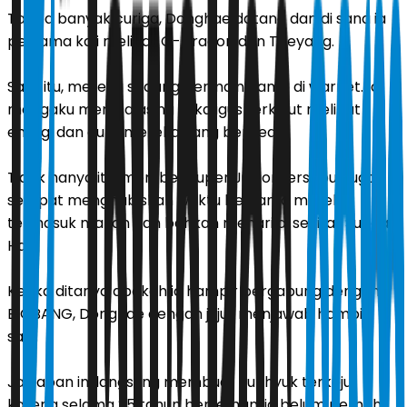
Tanpa banyak curiga, Donghae datang dan di sana ia
pertama kali melihat G-Dragon dan Taeyang.
Saat itu, mereka sedang bermain game di warnet. Ia
mengaku merasa asing sekaligus terkejut melihat
energi dan aura mereka yang berbeda.
Tidak hanya itu, member Super Junior tersebut juga
sempat menghabiskan waktu bersama mereka
termasuk makan dan bahkan menari di sekitar Sungai
Han.
Ketika ditanya apakah ia hampir bergabung dengan
BIGBANG, Donghae dengan jujur menjawab hampir
saja.
Jawaban ini langsung membuat Eunhyuk terkejut
karena selama 25 tahun berteman, ia belum pernah