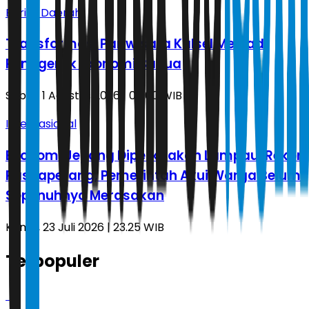
Berita Daerah
Transformasi Pariwisata Kalsel Menjadi
Penggerak Ekonomi Banua
Sabtu, 1 Agustus 2026 | 00.00 WIB
Internasional
Ekonomi Jepang Diperkirakan Lampaui Rekor
Pascaperang, Pemerintah Akui Warga Belum
Sepenuhnya Merasakan
Kamis, 23 Juli 2026 | 23.25 WIB
Terpopuler
1