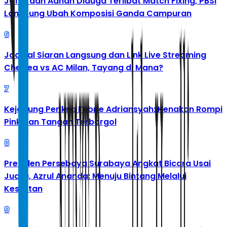
Jafar dan Adnan Diduga Terlibat Match Fixing, PBSI
Langsung Ubah Komposisi Ganda Campuran
6
Jadwal Siaran Langsung dan Link Live Streaming
Chelsea vs AC Milan, Tayang di Mana?
7
Kejagung Periksa Febrie Adriansyah: Kenakan Rompi
Pink dan Tangan Terborgol
8
Presiden Persebaya Surabaya Angkat Bicara Usai
Juara, Azrul Ananda: Menuju Bintang Melalui
Kesulitan
9