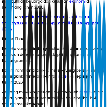
menjauhkan keluarga dari kesulitan
ekonomi
di
sepanjang tahun 2026.
Cetak Sejarah! CORTIS Jadi Satu-
Baca Juga:
satunya Grup K-Pop yang Tampil di F1 Singapore
2026
1. Shio Tikus
Mereka yang lahir dengan shio tikus diramalkan cukup
berjodoh dengan tahun kuda pai yang tengah
berlangsung ini.
Dalam ramalan astrolog, mereka yang bershio satu ini
dimungkinkan meraih banyak
rezeki
di sepanjang
tahun 2026.
Astrolog meyakini, peluang memperoleh
rezeki
dalam
jumlah yang sangat besar itu bisa hadir berkat hoki
dan diri mereka sendiri.