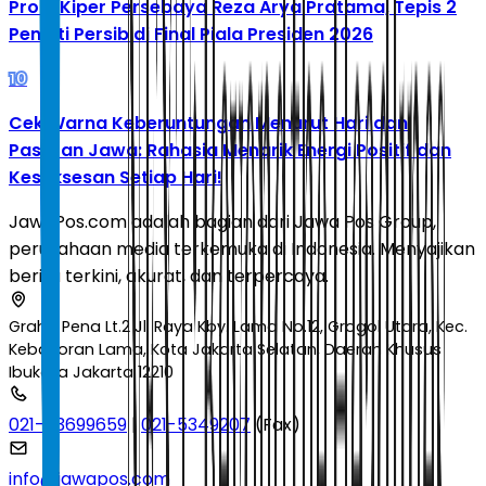
Profil Kiper Persebaya Reza Arya Pratama, Tepis 2
Penalti Persib di Final Piala Presiden 2026
10
Cek Warna Keberuntungan Menurut Hari dan
Pasaran Jawa: Rahasia Menarik Energi Positif dan
Kesuksesan Setiap Hari!
JawaPos.com adalah bagian dari Jawa Pos Group,
perusahaan media terkemuka di Indonesia. Menyajikan
berita terkini, akurat, dan terpercaya.
Graha Pena Lt.2 Jl. Raya Kby. Lama No.12, Grogol Utara, Kec.
Kebayoran Lama, Kota Jakarta Selatan, Daerah Khusus
Ibukota Jakarta 12210
021-53699659
|
021-5349207
(Fax)
info@jawapos.com