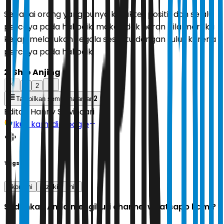
Sebagai orang yang punya karakter positif dan selalu
percaya pada hal baik, maka tidak heran bila mereka
kerap melakukan segala sesuatu dengan tulus karena
percaya pada hal baik.
2. Shio Anjing
1
2
2
Tampilkan semua halaman
Editor:
Hanny Suwindari
Ikuti kami di Google
Tags
ekonomi
rezeki
shio
Sudahkah Anda mengikuti channel whatsapp kami?