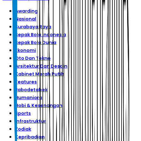
Awarding
Nasional
Surabaya Raya
Sepak Bola Indonesia
Sepak Bola Dunia
Ekonomi
Oto Dan Tekno
Arsitektur Dan Desain
Kabinet Merah Putih
Features
Jabodetabek
Humaniora
Hobi & Kesenangan
Sports
Infrastruktur
Zodiak
Kepribadian