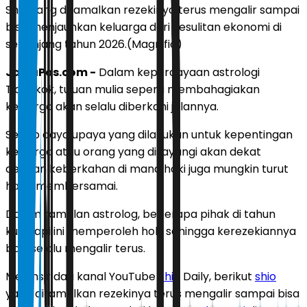
Shio yang diramalkan rezekinya terus mengalir sampai
bisa menjauhkan keluarga dari kesulitan ekonomi di
sepanjang tahun 2026.(Magnific)
JawaPos.com -
Dalam kepercayaan astrologi
Tiongkok, tujuan mulia seperti membahagiakan
keluarga akan selalu diberkahi jalannya.
Setiap daya upaya yang dilakukan untuk kepentingan
keluarga atau orang yang disayangi akan dekat
dengan keberkahan di mana hoki juga mungkin turut
hadir membersamai.
Dalam ramalan astrolog, beberapa pihak di tahun
kuda api ini memperoleh hoki sehingga
kerezekiannya
baik selalu mengalir terus.
Melansir dari kanal YouTube
Shio
Daily, berikut
shio
yang diramalkan rezekinya terus mengalir sampai bisa