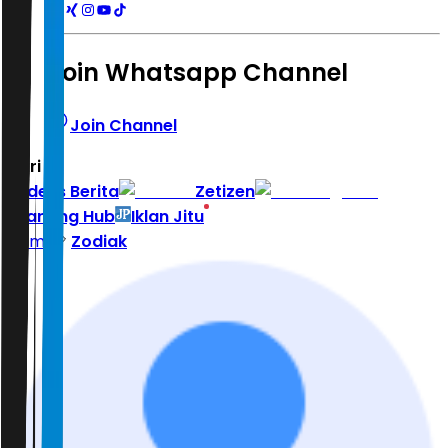
Join Whatsapp Channel
Join Channel
Hari ini
|
Indeks Berita
Zetizen
Learning Hub
Iklan Jitu
Home
Zodiak