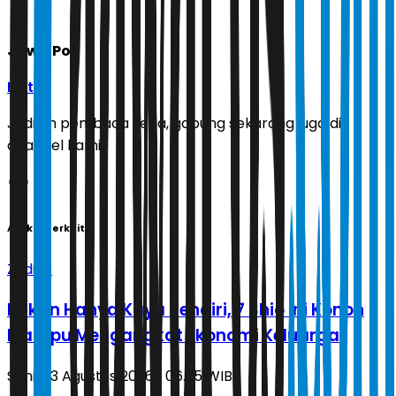
Jawa Pos
Ikuti
Jadilah pembaca setia, gabung sekarang juga di
channel kami!
Artikel Terkait
Zodiak
Bukan Hanya Kaya Sendiri, 7 Shio Ini Konon
Mampu Mengangkat Ekonomi Keluarga
Senin, 3 Agustus 2026 | 06.35 WIB