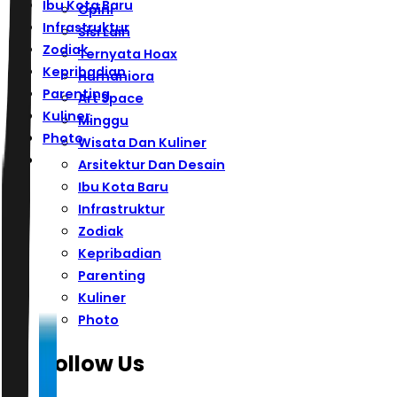
Ibu Kota Baru
Opini
Infrastruktur
Sisi Lain
Zodiak
Ternyata Hoax
Kepribadian
Humaniora
Parenting
Art Space
Kuliner
Minggu
Photo
Wisata Dan Kuliner
Arsitektur Dan Desain
Ibu Kota Baru
Infrastruktur
Zodiak
Kepribadian
Parenting
Kuliner
Photo
Follow Us