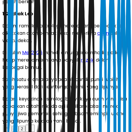
penuh berkah.
1. Zodiak Leo
Dalam ramalan astrolog, mereka yang berzodiak leo
dikatakan akan banyak sekali menerima
cuan
dalam
waktu dekat.
Di bulan
Mei 2026
ini, hoki dimungkinkan hadir pada
hidup mereka membawa banyak
rezeki
dalam
berbagai bentuk.
Salah satu di antaranya adalah pundi-pundi rupiah
yang berasal dari keuntungan bisnis yang dipunya.
Dalam keyakinan astrolog, banyaknya cuan yang bisa
dapatkan di tahun kuda api ini dikarenakan mereka
punya jiwa pemimpin sehingga bisa memimpin usaha
yang dipunya ke arah yang benar.
1
2