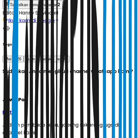
2
Tampilkan semua halaman
Editor:
Hanny Suwindari
Ikuti kami di Google
Tags
Mei 2026
cuan
zodiak
rezeki
Sudahkah Anda mengikuti channel whatsapp kami?
Jawa Pos
Ikuti
Jadilah pembaca setia, gabung sekarang juga di
channel kami!