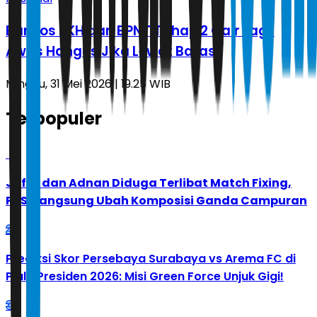
Bansos PKH dan BPNT Tahap 2 Cair Lagi,
Awas Hangus Jika Lewat Batas
Minggu, 31 Mei 2026 | 19.25 WIB
Terpopuler
1
Jafar dan Adnan Diduga Terlibat Match Fixing,
PBSI Langsung Ubah Komposisi Ganda Campuran
2
Prediksi Skor Persebaya Surabaya vs Arema FC di
Piala Presiden 2026: Misi Green Force Unjuk Gigi!
3