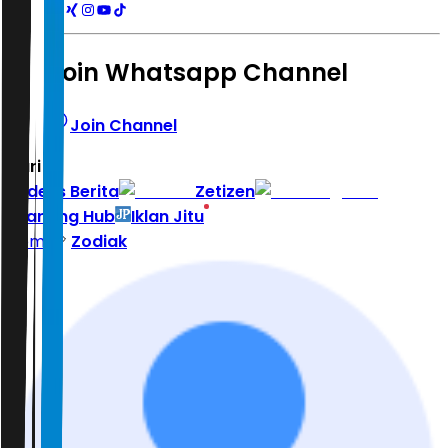
Join Whatsapp Channel
Join Channel
Hari ini
|
Indeks Berita
Zetizen
Learning Hub
Iklan Jitu
Home
Zodiak