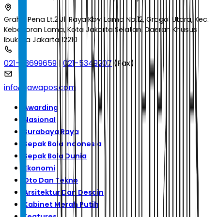
Graha Pena Lt.2 Jl. Raya Kby. Lama No.12, Grogol Utara, Kec.
Kebayoran Lama, Kota Jakarta Selatan, Daerah Khusus
Ibukota Jakarta 12210
021-53699659
|
021-5349207
(Fax)
info@jawapos.com
Awarding
Nasional
Surabaya Raya
Sepak Bola Indonesia
Sepak Bola Dunia
Ekonomi
Oto Dan Tekno
Arsitektur Dan Desain
Kabinet Merah Putih
Features