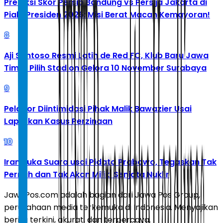
Prediksi Skor Persib Bandung vs Persija Jakarta di
Piala Presiden 2026: Misi Berat Macan Kemayoran!
8
Aji Santoso Resmi Latih de Red FC, Klub Baru Jawa
Timur Pilih Stadion Gelora 10 November Surabaya
9
Pelapor Diintimidasi Pihak Malik Bawazier Usai
Laporkan Kasus Perzinaan
10
Iran Buka Suara usai Pidato Prabowo, Tegaskan Tak
Pernah dan Tak Akan Miliki Senjata Nuklir
JawaPos.com adalah bagian dari Jawa Pos Group,
perusahaan media terkemuka di Indonesia. Menyajikan
berita terkini, akurat, dan terpercaya.