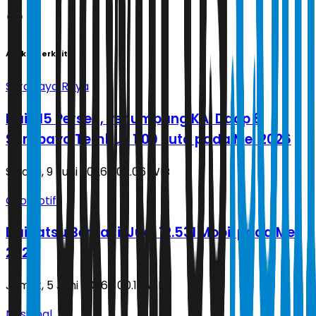
Artikel Terkait
Surabaya Raya
Naik 15 Persen, Penumpang KAI Daop 8
Surabaya Tembus 1,09 Juta pada Mei 2026
Selasa, 9 Juni 2026 | 02.06 WIB
Otomotif
Daihatsu Berhasil Jual 12.531 Mobil pada Mei
2026
Jumat, 5 Juni 2026 | 00.17 WIB
Nasional