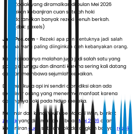
Zodiak yang diramalkan di bulan Mei 2026
akan kebanjiran cuan setelah hoki
datangkan banyak rezeki penuh berkah.
(dok: pexels)
JawaPos.com
- Rezeki apa pun bentuknya jadi salah
satu hal yang paling diinginkan oleh kebanyakan orang.
Keberadaannya malahan juga jadi salah satu yang
paling ditunggu dan dinanti karena sering kali datang
dengan membawa sejumlah kebaikan.
Di tahun kuda api ini sendiri diprediksi akan ada
segelintir orang yang menerima manfaat karena
datangnya hoki pada hidup mereka.
Melansir dari kanal YouTube Marcel Wen, berikut
zodiak
yang diramalkan di bulan
Mei 2026
akan
kebanjiran
cuan
setelah hoki datangkan banyak
rezeki