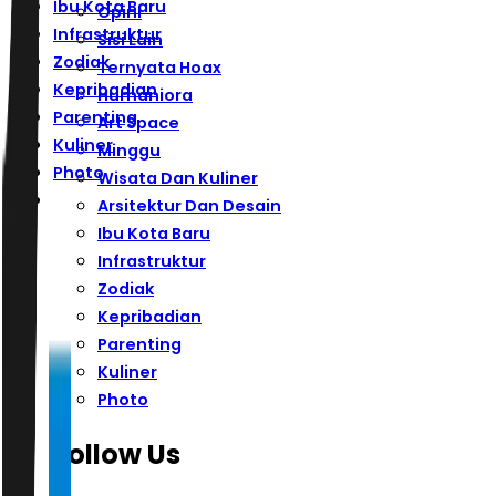
Ibu Kota Baru
Opini
Infrastruktur
Sisi Lain
Zodiak
Ternyata Hoax
Kepribadian
Humaniora
Parenting
Art Space
Kuliner
Minggu
Photo
Wisata Dan Kuliner
Arsitektur Dan Desain
Ibu Kota Baru
Infrastruktur
Zodiak
Kepribadian
Parenting
Kuliner
Photo
Follow Us