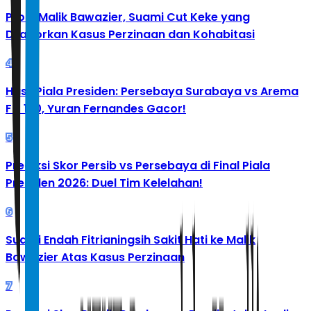
Profil Malik Bawazier, Suami Cut Keke yang
Dilaporkan Kasus Perzinaan dan Kohabitasi
4
Hasil Piala Presiden: Persebaya Surabaya vs Arema
FC 1-0, Yuran Fernandes Gacor!
5
Prediksi Skor Persib vs Persebaya di Final Piala
Presiden 2026: Duel Tim Kelelahan!
6
Suami Endah Fitrianingsih Sakit Hati ke Malik
Bawazier Atas Kasus Perzinaan
7