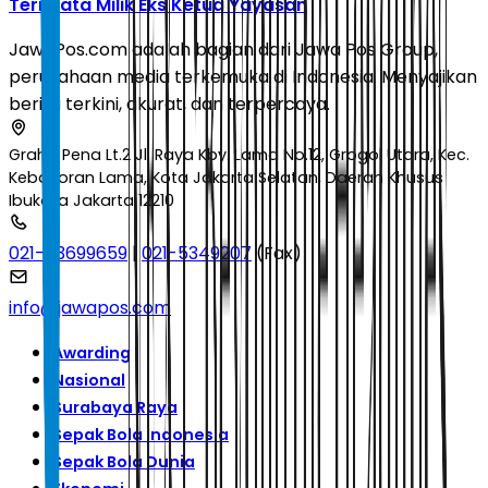
Ternyata Milik Eks Ketua Yayasan
JawaPos.com adalah bagian dari Jawa Pos Group,
perusahaan media terkemuka di Indonesia. Menyajikan
berita terkini, akurat, dan terpercaya.
Graha Pena Lt.2 Jl. Raya Kby. Lama No.12, Grogol Utara, Kec.
Kebayoran Lama, Kota Jakarta Selatan, Daerah Khusus
Ibukota Jakarta 12210
021-53699659
|
021-5349207
(Fax)
info@jawapos.com
Awarding
Nasional
Surabaya Raya
Sepak Bola Indonesia
Sepak Bola Dunia