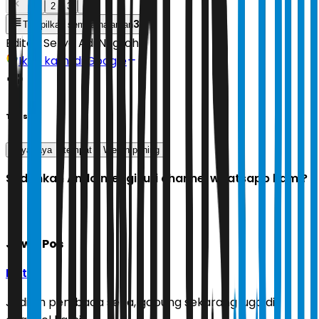
1
2
3
3
Tampilkan semua halaman
Editor:
Setyo Adi Nugroho
Ikuti kami di Google
Tags
kaya raya
tempat
Weton pahing
Sudahkah Anda mengikuti channel whatsapp kami?
Jawa Pos
Ikuti
Jadilah pembaca setia, gabung sekarang juga di