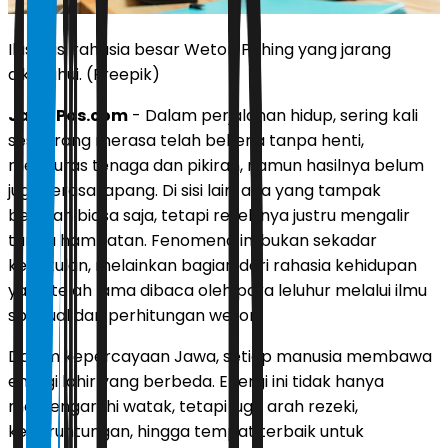
Ilustrasi rahasia besar Weton Pahing yang jarang
diketahui. (Freepik)
JawaPos.com
- Dalam perjalanan hidup, sering kali
seseorang merasa telah bekerja tanpa henti,
menguras tenaga dan pikiran, namun hasilnya belum
juga terasa lapang. Di sisi lain, ada yang tampak
berjalan biasa saja, tetapi rezekinya justru mengalir
tanpa hambatan. Fenomena ini bukan sekadar
kebetulan, melainkan bagian dari rahasia kehidupan
yang telah lama dibaca oleh para leluhur melalui ilmu
spiritual dan perhitungan weton.
Dalam kepercayaan Jawa, setiap manusia membawa
energi lahir yang berbeda. Energi ini tidak hanya
memengaruhi watak, tetapi juga arah rezeki,
keberuntungan, hingga tempat terbaik untuk