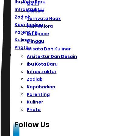
Ibu Kota Baru
Opini
Infrastruktur
Sisi Lain
Zodiak
Ternyata Hoax
Kepribadian
Humaniora
Parenting
Art Space
Kuliner
Minggu
Photo
Wisata Dan Kuliner
Arsitektur Dan Desain
Ibu Kota Baru
Infrastruktur
Zodiak
Kepribadian
Parenting
Kuliner
Photo
Follow Us