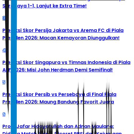
Surabaya 1-1, Lanjut ke Extra Time!
3
Prediksi Skor Persija Jakarta vs Arema FC di Piala
Presiden 2026: Macan Kemayoran Diunggulkan!
4
Prediksi Skor Singapura vs Timnas Indonesia di Piala
AFF 2026: Misi John Herdman Demi Semifinal!
5
Prediksi Skor Persib vs Persebaya di Final Piala
Presiden 2026: Maung Bandung Favorit Juara
6
Profil Jafar Hidayatullah dan Adnan Maulana:
Diduga Match Fixing, Dicoret PBSI dari Kejuaraan