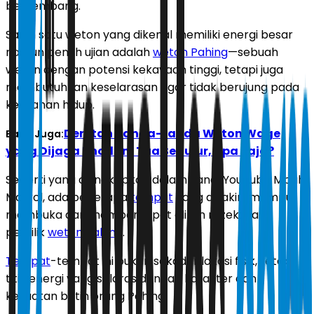
berkembang.
Salah satu weton yang dikenal memiliki energi besar
namun penuh ujian adalah
weton Pahing
—sebuah
weton dengan potensi kekayaan tinggi, tetapi juga
membutuhkan keselarasan agar tidak berujung pada
kelelahan hidup.
Deretan Tanda-tanda Weton Wage
Baca Juga:
yang Dijaga Khodam Tua Sedulur, Apa Saja?
Seperti yang diungkapkan dalam kanal YouTube Mbah
Masrol, ada beberapa
tempat
yang diyakini mampu
membuka dan mempercepat aliran rezeki bagi
pemilik
weton Pahing
.
Tempat
-tempat ini bukan sekadar lokasi fisik, tetapi
titik energi yang selaras dengan karakter dan
kekuatan batin orang Pahing.