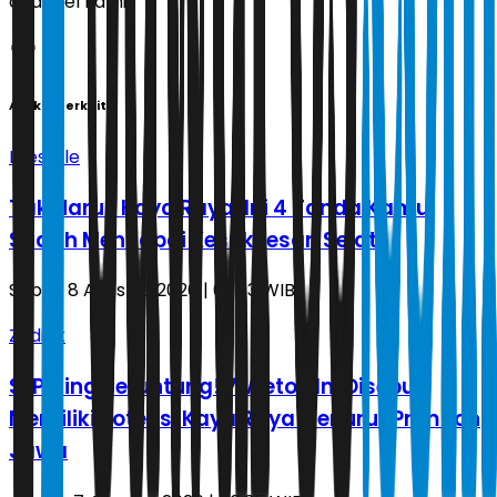
channel kami!
Artikel Terkait
Lifestyle
Tak Harus Kaya Raya, Ini 4 Tanda Kamu
Sudah Mencapai Kesuksesan Sejati
Sabtu, 8 Agustus 2026 | 02.33 WIB
Zodiak
Si Paling Beruntung! 7 Weton Ini Disebut
Memiliki Potensi Kaya Raya Menurut Primbon
Jawa