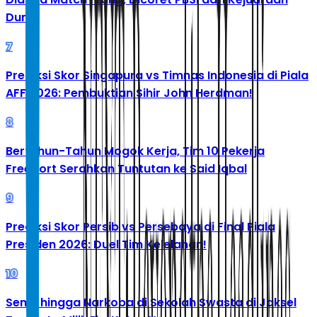
Dunia
7
Prediksi Skor Singapura vs Timnas Indonesia di Piala
AFF 2026: Pembuktian Sihir John Herdman!
8
Bertahun-Tahun Mogok Kerja, Tim 10 Pekerja
Freeport Serahkan Tuntutan ke Said Iqbal
9
Prediksi Skor Persib vs Persebaya di Final Piala
Presiden 2026: Duel Tim Kelelahan!
10
Senpi hingga Narkoba di Sekolah Swasta di Jaksel