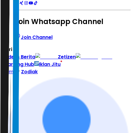
Join Whatsapp Channel
Join Channel
Hari ini
|
Indeks Berita
Zetizen
Learning Hub
Iklan Jitu
Home
Zodiak