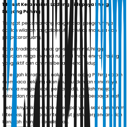
1. Pusat Keramaian: Ladang Hidupnya Energi
Dagang Pahing
Tempat pertama yang sangat kuat pengaruhnya
adalah wilayah yang dipenuhi aktivitas manusia dan
perputaran uang.
Pasar tradisional, pusat grosir, terminal, hingga
kawasan niaga menjadi ruang di mana energi Pahing
yang aktif dan dinamis benar-benar hidup.
Di tengah keramaian, naluri alami orang Pahing dalam
membaca peluang akan muncul dengan sendirinya.
Mereka menjadi lebih percaya diri, mudah menjalin
relasi, dan mampu menarik rezeki dari berbagai arah.
Sebaliknya, jika berada di tempat yang sepi dan minim
interaksi, energi besar tersebut justru terpendam dan
berubah menjadi kegelisahan.