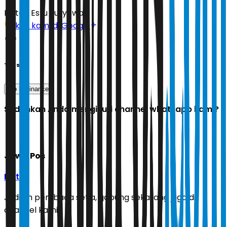
Editor:
Estu Suryowati
Ikuti kami di Google
Tags
bio luminance
Sudahkah Anda mengikuti channel whatsapp kami?
Jawa Pos
Ikuti
Jadilah pembaca setia, gabung sekarang juga di
channel kami!