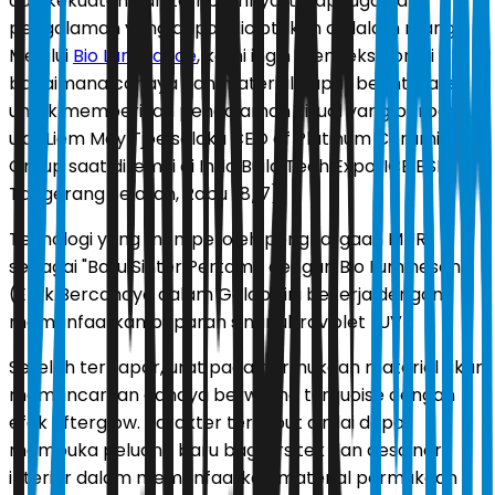
dari kekuatan dan tampilannya, tetapi juga dari
pengalaman yang dapat diciptakan di dalam ruang.
Melalui
Bio Luminance
, kami ingin mengeksplorasi
bagaimana cahaya dan material dapat berinteraksi
untuk memberikan pengalaman visual yang berbeda,"
ujar Liem May Tjoe selaku CEO of Platinum Ceramics
Group saat ditemui di Indo Build Tech Expo, ICE BSD,
Tangerang Selatan, Rabu (8/7).
Teknologi yang memperoleh penghargaan MURI
sebagai "Batu Sinter Pertama dengan Bio Luminesensi
(Efek Bercahaya dalam Gelap) ini bekerja dengan
memanfaatkan paparan sinar ultraviolet (UV).
Setelah terpapar, urat pada permukaan material akan
memancarkan cahaya berwarna turquoise dengan
efek afterglow. Karakter tersebut dinilai dapat
membuka peluang baru bagi arsitek dan desainer
interior dalam memanfaatkan material permukaan