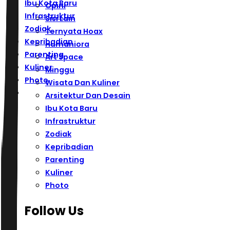
Ibu Kota Baru
Opini
Infrastruktur
Sisi Lain
Zodiak
Ternyata Hoax
Kepribadian
Humaniora
Parenting
Art Space
Kuliner
Minggu
Photo
Wisata Dan Kuliner
Arsitektur Dan Desain
Ibu Kota Baru
Infrastruktur
Zodiak
Kepribadian
Parenting
Kuliner
Photo
Follow Us