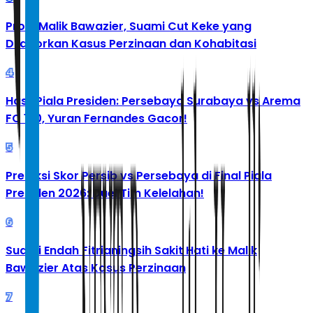
Profil Malik Bawazier, Suami Cut Keke yang
Dilaporkan Kasus Perzinaan dan Kohabitasi
4
Hasil Piala Presiden: Persebaya Surabaya vs Arema
FC 1-0, Yuran Fernandes Gacor!
5
Prediksi Skor Persib vs Persebaya di Final Piala
Presiden 2026: Duel Tim Kelelahan!
6
Suami Endah Fitrianingsih Sakit Hati ke Malik
Bawazier Atas Kasus Perzinaan
7