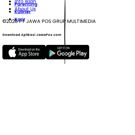
Info Iklan
Parenting
About Us
Kuliner
Karir
©
2026
PT JAWA POS GRUP MULTIMEDIA
Download Aplikasi JawaPos.com