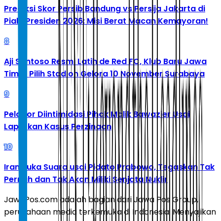
Prediksi Skor Persib Bandung vs Persija Jakarta di
Piala Presiden 2026: Misi Berat Macan Kemayoran!
8
Aji Santoso Resmi Latih de Red FC, Klub Baru Jawa
Timur Pilih Stadion Gelora 10 November Surabaya
9
Pelapor Diintimidasi Pihak Malik Bawazier Usai
Laporkan Kasus Perzinaan
10
Iran Buka Suara usai Pidato Prabowo, Tegaskan Tak
Pernah dan Tak Akan Miliki Senjata Nuklir
JawaPos.com adalah bagian dari Jawa Pos Group,
perusahaan media terkemuka di Indonesia. Menyajikan