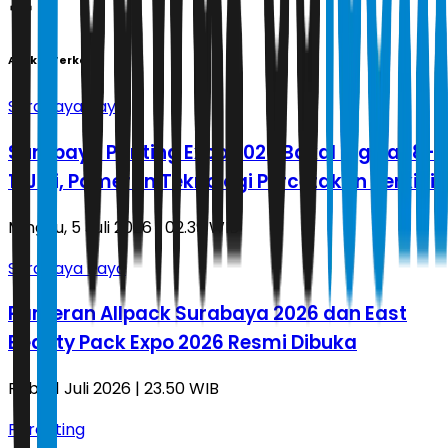
Artikel Terkait
Surabaya Raya
Surabaya Printing Expo 2026 Bakal Digelar 8-
11 Juli, Pameran Teknologi Percetakan Terkini
Minggu, 5 Juli 2026 | 02.39 WIB
Surabaya Raya
Pameran Allpack Surabaya 2026 dan East
Beauty Pack Expo 2026 Resmi Dibuka
Rabu, 1 Juli 2026 | 23.50 WIB
Parenting