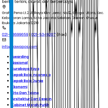
berita terkini, akurat, dan terpercaya.
Graha Pena Lt.2 Jl. Raya Kby. Lama No.12, Grogol Utara, Kec.
Kebayoran Lama, Kota Jakarta Selatan, Daerah Khusus
Ibukota Jakarta 12210
021-53699659
|
021-5349207
(Fax)
info@jawapos.com
Awarding
Nasional
Surabaya Raya
Sepak Bola Indonesia
Sepak Bola Dunia
Ekonomi
Oto Dan Tekno
Arsitektur Dan Desain
Kabinet Merah Putih