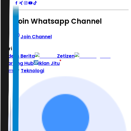
Join Whatsapp Channel
Join Channel
Hari ini
|
Indeks Berita
Zetizen
Learning Hub
Iklan Jitu
Home
Teknologi