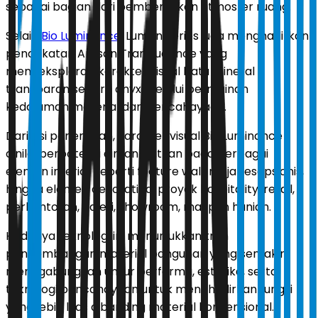
sebagai bagian dari pembentukan atmosfer ruang.
Selain
Bio Luminance
, Lumen Series juga menghadirkan
pendekatan Artisan Translucence yang
mengeksplorasi karakter visual batu mineral
transparan seperti onyx melalui permainan
kedalaman material dan pencahayaan.
Dari sisi penerapan, karakter visual Bio Luminance
dinilai berpotensi dimanfaatkan pada berbagai
elemen interior seperti feature wall, meja resepsionis,
hingga elemen dekoratif di proyek hospitality, retail,
perkantoran, galeri, showroom, maupun hunian.
Hadirnya teknologi ini menunjukkan tren
pengembangan material bangunan yang semakin
menggabungkan unsur performa, estetika, serta
teknologi pencahayaan untuk menghadirkan fungsi
yang lebih luas dibanding material konvensional.