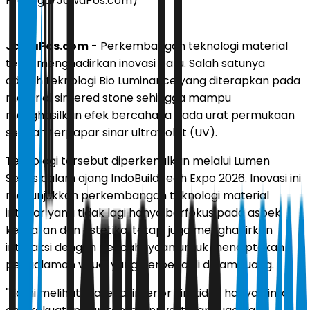
Prayoga/JawaPos.com)
JawaPos.com
- Perkembangan teknologi material
terus menghadirkan inovasi baru. Salah satunya
adalah teknologi Bio Luminance yang diterapkan pada
material sintered stone sehingga mampu
menghasilkan efek bercahaya pada urat permukaan
setelah terpapar sinar ultraviolet (UV).
Teknologi tersebut diperkenalkan melalui Lumen
Series dalam ajang IndoBuildTech Expo 2026. Inovasi ini
menunjukkan perkembangan teknologi material
interior yang tidak lagi hanya berfokus pada aspek
kekuatan dan estetika, tetapi juga menghadirkan
interaksi dengan pencahayaan untuk menciptakan
pengalaman visual yang berbeda di dalam ruang.
"Kami melihat material interior kini tidak hanya dinilai