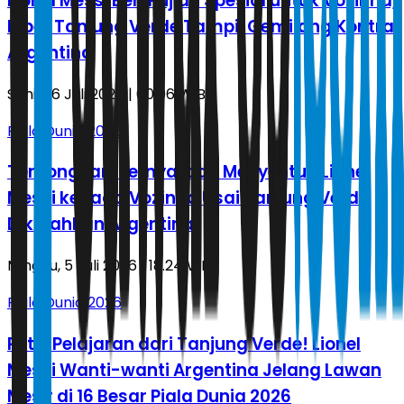
Lionel Messi Beri Pujian Spesial untuk Vozinha,
Kiper Tanjung Verde Tampil Gemilang Kontra
Argentina
Senin, 6 Juli 2026 | 00.06 WIB
Piala Dunia 2026
Terbongkar! Pernyataan Menyentuh Lionel
Messi kepada Vozinha Usai Tanjung Verde
Dikalahkan Argentina
Minggu, 5 Juli 2026 | 18.24 WIB
Piala Dunia 2026
Petik Pelajaran dari Tanjung Verde! Lionel
Messi Wanti-wanti Argentina Jelang Lawan
Mesir di 16 Besar Piala Dunia 2026