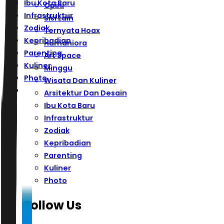
Ibu Kota Baru
Opini
Infrastruktur
Sisi Lain
Zodiak
Ternyata Hoax
Kepribadian
Humaniora
Parenting
Art Space
Kuliner
Minggu
Photo
Wisata Dan Kuliner
Arsitektur Dan Desain
Ibu Kota Baru
Infrastruktur
Zodiak
Kepribadian
Parenting
Kuliner
Photo
Follow Us