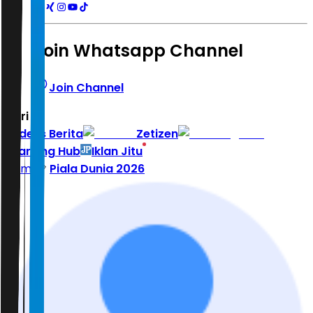
Join Whatsapp Channel
Join Channel
Hari ini
|
Indeks Berita
Zetizen
Learning Hub
Iklan Jitu
Home
Piala Dunia 2026