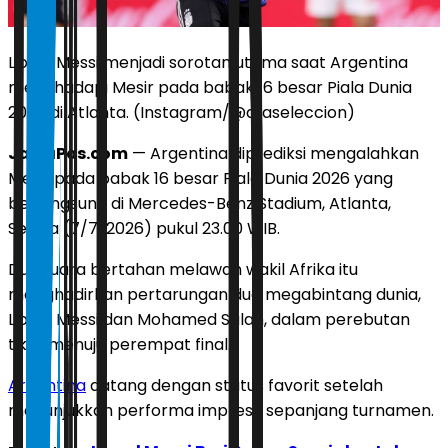
Lionel Messi menjadi sorotan utama saat Argentina
menghadapi Mesir pada babak 16 besar Piala Dunia
2026 di Atlanta. (Instagram/@afaseleccion)
JawaPos.com
— Argentina diprediksi mengalahkan
Mesir pada babak 16 besar Piala Dunia 2026 yang
berlangsung di Mercedes-Benz Stadium, Atlanta,
Selasa (7/7/2026) pukul 23.00 WIB.
Duel juara bertahan melawan wakil Afrika itu
menghadirkan pertarungan dua megabintang dunia,
Lionel Messi dan Mohamed Salah, dalam perebutan
tiket menuju perempat final.
Argentina
datang dengan status favorit setelah
menunjukkan performa impresif sepanjang turnamen.