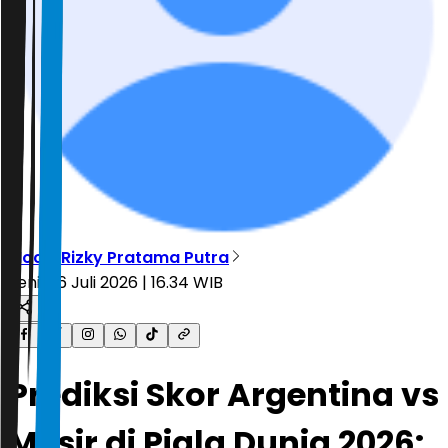
Moch. Rizky Pratama Putra
Senin, 6 Juli 2026 | 16.34 WIB
Prediksi Skor Argentina vs
Mesir di Piala Dunia 2026: