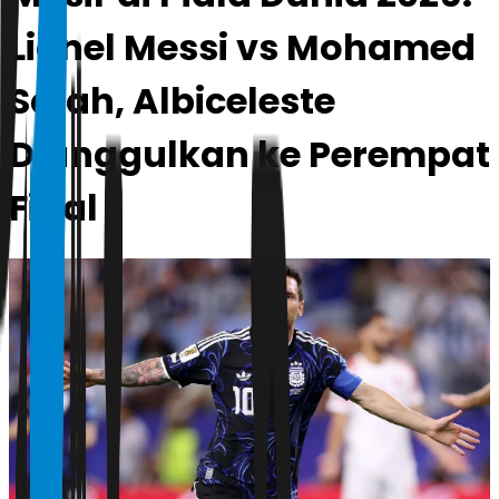
Lionel Messi vs Mohamed
Salah, Albiceleste
Diunggulkan ke Perempat
Final