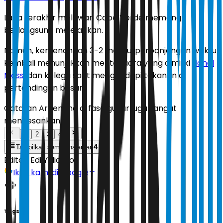
Laga terakhir melawan Cape Verde memang
berlangsung melelahkan.
Namun, kemenangan 3-2 melalui perpanjangan waktu
kembali menunjukkan mental juara yang dimiliki
Lionel
Messi
dan kolega saat menghadapi tekanan di
pertandingan besar.
Catatan Argentina di fase gugur juga sangat
mengesankan.
1
2
3
4
4
Tampilkan semua halaman
Editor:
Edi Yulianto
Ikuti kami di Google
Tags