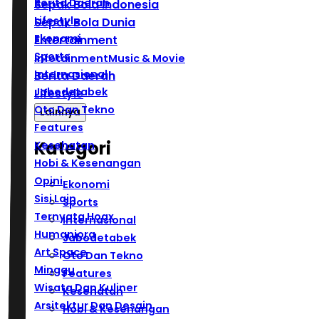
Berita Daerah
Sepak Bola Indonesia
Lifestyle
Sepak Bola Dunia
Ekonomi
Entertainment
Sports
Infotainment
Music & Movie
Internasional
Berita Daerah
Jabodetabek
Lifestyle
Oto Dan Tekno
Lainnya
Features
Kategori
Kesehatan
Hobi & Kesenangan
Opini
Ekonomi
Sisi Lain
Sports
Ternyata Hoax
Internasional
Humaniora
Jabodetabek
Art Space
Oto Dan Tekno
Minggu
Features
Wisata Dan Kuliner
Kesehatan
Arsitektur Dan Desain
Hobi & Kesenangan