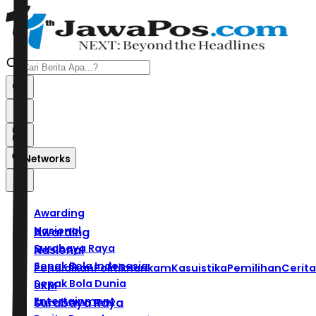
Networks
Awarding
Nasional
Awarding
Surabaya Raya
Nasional
Sepak Bola Indonesia
Pendidikan
Politik
Hankam
Kasuistika
Pemilihan
Cerita
Sepak Bola Dunia
UKM
Entertainment
Surabaya Raya