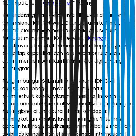
fiber optik, serta
data center
,” katanya.
Penandatanganan kerja sama dilakukan di Kantor
Operasional ION Network, Ciracas, Jakarta Timur, dan
dihadiri oleh manajemen dari kedua perusahaan.
Menurut manajemen ION Network,
dukungan
pembiayaan tersebut mencerminkan kepercayaan
terhadap kapabilitas dan tata kelola perusahaan
dalam mengembangkan infrastruktur digital yang
terintegrasi.
Pengembangan Submarine Backbone ION CS-1
diposisikan sebagai proyek strategis untuk
memperkuat konektivitas internasional Indonesia.
Anton menambahkan bahwa konektivitas langsung ke
hub regional di Singapura diharapkan dapat
meningkatkan kualitas layanan jaringan. “Integrasi
dengan hub regional diharapkan membantu menjaga
stabilitas jaringan dan efisiensi koneksi internasional,”