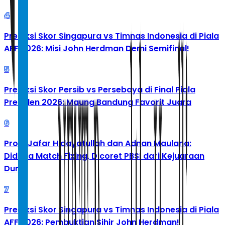
4
Prediksi Skor Singapura vs Timnas Indonesia di Piala
AFF 2026: Misi John Herdman Demi Semifinal!
5
Prediksi Skor Persib vs Persebaya di Final Piala
Presiden 2026: Maung Bandung Favorit Juara
6
Profil Jafar Hidayatullah dan Adnan Maulana:
Diduga Match Fixing, Dicoret PBSI dari Kejuaraan
Dunia
7
Prediksi Skor Singapura vs Timnas Indonesia di Piala
AFF 2026: Pembuktian Sihir John Herdman!