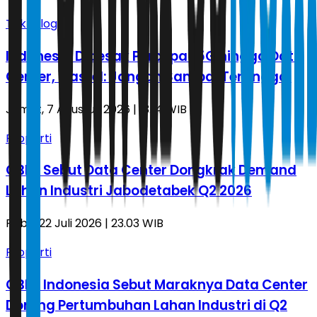
Teknologi
Indonesia Didesak Percepat 5G hingga Data
Center, Mastel: Jangan Sampai Tertinggal
Jumat, 7 Agustus 2026 | 13.14 WIB
Properti
CBRE Sebut Data Center Dongkrak Demand
Lahan Industri Jabodetabek Q2 2026
Rabu, 22 Juli 2026 | 23.03 WIB
Properti
CBRE Indonesia Sebut Maraknya Data Center
Dorong Pertumbuhan Lahan Industri di Q2