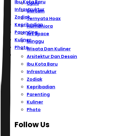
Ibu Kota Baru
Opini
Infrastruktur
Sisi Lain
Zodiak
Ternyata Hoax
Kepribadian
Humaniora
Parenting
Art Space
Kuliner
Minggu
Photo
Wisata Dan Kuliner
Arsitektur Dan Desain
Ibu Kota Baru
Infrastruktur
Zodiak
Kepribadian
Parenting
Kuliner
Photo
Follow Us