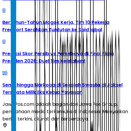
8
Bertahun-Tahun Mogok Kerja, Tim 10 Pekerja
Freeport Serahkan Tuntutan ke Said Iqbal
9
Prediksi Skor Persib vs Persebaya di Final Piala
Presiden 2026: Duel Tim Kelelahan!
10
Senpi hingga Narkoba di Sekolah Swasta di Jaksel
Ternyata Milik Eks Ketua Yayasan
JawaPos.com adalah bagian dari Jawa Pos Group,
perusahaan media terkemuka di Indonesia. Menyajikan
berita terkini, akurat, dan terpercaya.