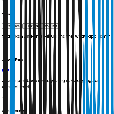
Tags
data center
dukungan
kabel laut
Sudahkah Anda mengikuti channel whatsapp kami?
Jawa Pos
Ikuti
Jadilah pembaca setia, gabung sekarang juga di
channel kami!
Artikel Terkait