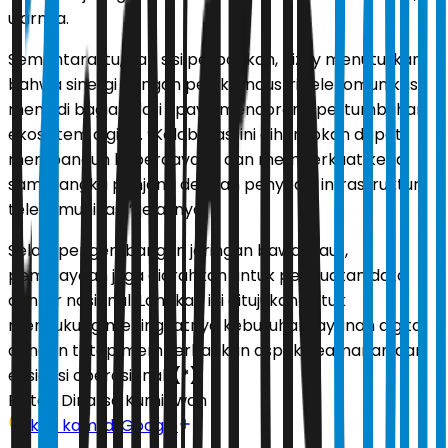
ujarnya.
Sementara itu, dari sisi perbankan, Rizky menuturkan
bahwa sinergi dengan pelaku industri telekomunikasi
menjadi bagian dari upaya mendorong pertumbuhan
ekosistem digital. “Kolaborasi ini diharapkan dapat
membangun kepercayaan dan memperkuat kerja
sama jangka panjang dengan penyedia infrastruktur
telekomunikasi,” jelasnya.
Selain pengembangan jaringan bawah laut,
pembiayaan juga diarahkan untuk penguatan data
center nasional. Langkah ini ditujukan untuk
mendukung meningkatnya kebutuhan layanan digital
dengan tetap memperhatikan aspek keamanan dan
efisiensi operasional.
(*)
Editor:
Dinarsa Kurniawan
Ikuti kami di Google