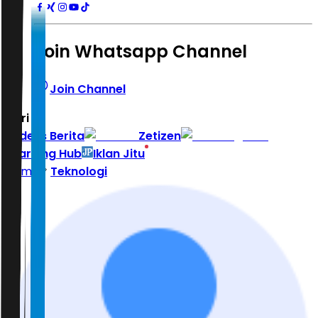
Join Whatsapp Channel
Join Channel
Hari ini
|
Indeks Berita
Zetizen
Learning Hub
Iklan Jitu
Home
Teknologi