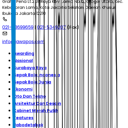
Graha Pena Lt.2 Jl. Raya Kby. Lama No.12, Grogol Utara, Kec.
Kebayoran Lama, Kota Jakarta Selatan, Daerah Khusus
Ibukota Jakarta 12210
021-53699659
|
021-5349207
(Fax)
info@jawapos.com
Awarding
Nasional
Surabaya Raya
Sepak Bola Indonesia
Sepak Bola Dunia
Ekonomi
Oto Dan Tekno
Arsitektur Dan Desain
Kabinet Merah Putih
Features
Jabodetabek