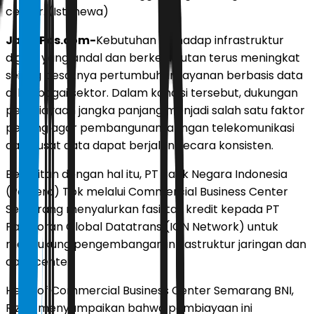
center. (Istimewa)
JawaPos.com-
Kebutuhan terhadap infrastruktur
digital yang andal dan berkelanjutan terus meningkat
seiring pesatnya pertumbuhan layanan berbasis data
di berbagai sektor. Dalam kondisi tersebut, dukungan
pembiayaan jangka panjang menjadi salah satu faktor
penting agar pembangunan jaringan telekomunikasi
dan pusat data dapat berjalan secara konsisten.
Berkaitan dengan hal itu, PT Bank Negara Indonesia
(Persero) Tbk melalui Commercial Business Center
Semarang menyalurkan fasilitas kredit kepada PT
Parsaoran Global Datatrans (ION Network) untuk
mendukung pengembangan infrastruktur jaringan dan
data center.
Head of Commercial Business Center Semarang BNI,
Rizky, menyampaikan bahwa pembiayaan ini