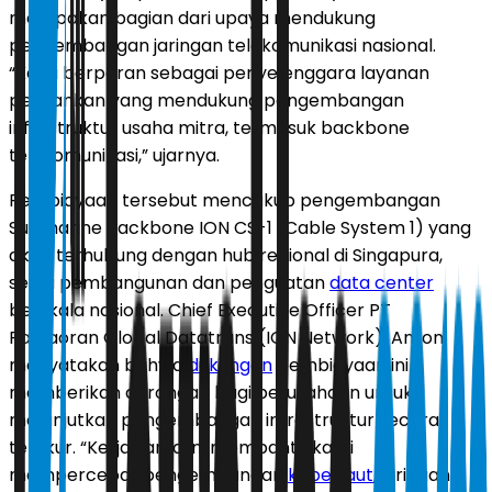
merupakan bagian dari upaya mendukung
pengembangan jaringan telekomunikasi nasional.
“Kami berperan sebagai penyelenggara layanan
perbankan yang mendukung pengembangan
infrastruktur usaha mitra, termasuk backbone
telekomunikasi,” ujarnya.
Pembiayaan tersebut mencakup pengembangan
Submarine Backbone ION CS-1 (Cable System 1) yang
akan terhubung dengan hub regional di Singapura,
serta pembangunan dan penguatan
data center
berskala nasional. Chief Executive Officer PT
Parsaoran Global Datatrans (ION Network), Anton,
menyatakan bahwa
dukungan
pembiayaan ini
memberikan dorongan bagi perusahaan untuk
melanjutkan pengembangan infrastruktur secara
terukur. “Kerja sama ini membantu kami
mempercepat pengembangan
kabel laut
, jaringan