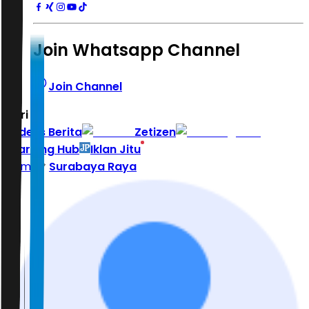
Join Whatsapp Channel
Join Channel
Hari ini
|
Indeks Berita
Zetizen
Learning Hub
Iklan Jitu
Home
Surabaya Raya