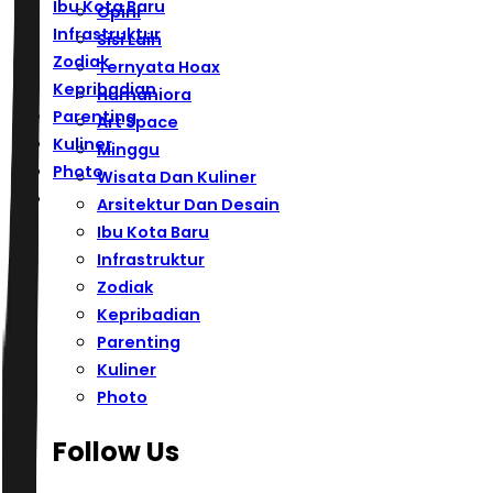
Ibu Kota Baru
Opini
Infrastruktur
Sisi Lain
Zodiak
Ternyata Hoax
Kepribadian
Humaniora
Parenting
Art Space
Kuliner
Minggu
Photo
Wisata Dan Kuliner
Arsitektur Dan Desain
Ibu Kota Baru
Infrastruktur
Zodiak
Kepribadian
Parenting
Kuliner
Photo
Follow Us