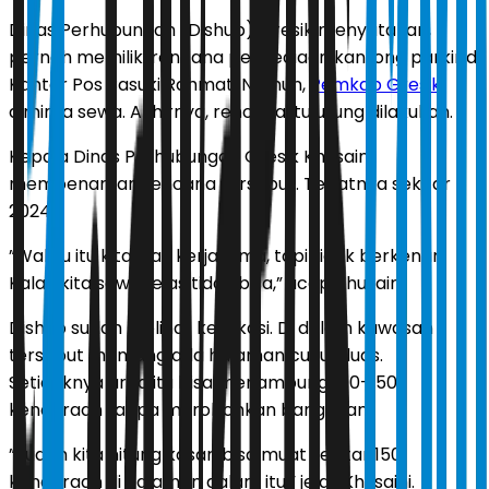
Dinas Perhubungan (Dishub) Gresik menyatakan,
pernah memiliki rencana penyediaan kantong parkir di
Kantor Pos Basuki Rahmat. Namun,
Pemkab Gresik
diminta sewa. Akhirnya, rencana itu urung dilakukan.
Kepala Dinas Perhubungan Gresik Khusaini
membenarkan rencana tersebut. Tepatnya sekitar
2024.
”Waktu itu kita ajak kerjasama, tapi tidak berkenan.
Kalau kita sewa, jelas tidak bisa,” ucap Khusaini.
Dishub sudah melihat ke lokasi. Di dalam kawasan
tersebut memang ada halaman cukup luas.
Setidaknya area itu bisa menampung 100-150
kendaraan tanpa merobohkan bangunan.
”Sudah kita hitung kasar, bisa muat sekitar 150
kendaraan di halaman dalam itu,” jelas Khusaini.