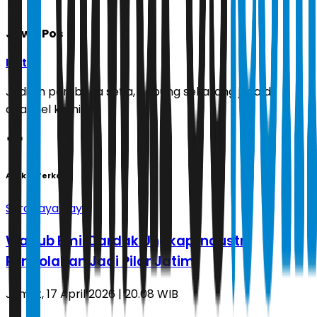
Jawa Pos
Ikuti
Jadilah pembaca setia, gabung sekarang juga di
channel kami!
Artikel Terkait
Surabaya Raya
Wagub Emil Dardak Ungkap Industri
Pengolahan Jadi Pilar Jatim
Jumat, 17 April 2026 | 20.08 WIB