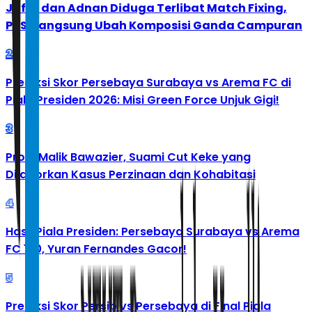
Jafar dan Adnan Diduga Terlibat Match Fixing,
PBSI Langsung Ubah Komposisi Ganda Campuran
2
Prediksi Skor Persebaya Surabaya vs Arema FC di
Piala Presiden 2026: Misi Green Force Unjuk Gigi!
3
Profil Malik Bawazier, Suami Cut Keke yang
Dilaporkan Kasus Perzinaan dan Kohabitasi
4
Hasil Piala Presiden: Persebaya Surabaya vs Arema
FC 1-0, Yuran Fernandes Gacor!
5
Prediksi Skor Persib vs Persebaya di Final Piala