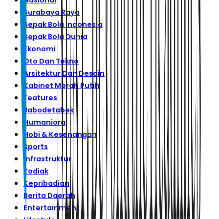
Nasional
Surabaya Raya
Sepak Bola Indonesia
Sepak Bola Dunia
Ekonomi
Oto Dan Tekno
Arsitektur Dan Desain
Kabinet Merah Putih
Features
Jabodetabek
Humaniora
Hobi & Kesenangan
Sports
Infrastruktur
Zodiak
Kepribadian
Berita Daerah
Entertainment