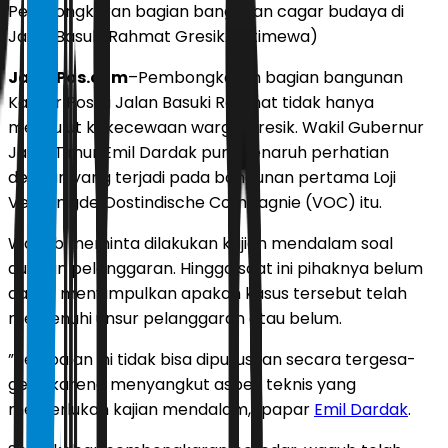
Pembongkaran bagian bangunan cagar budaya di
Jalan Basuki Rahmat Gresik. (Istimewa)
JawaPos.com
–Pembongkaran bagian bangunan
Kantor Pos di Jalan Basuki Rahmat tidak hanya
menyulut kekecewaan warga Gresik. Wakil Gubernur
Jawa Timur Emil Dardak pun menaruh perhatian
dengan yang terjadi pada bangunan pertama Loji
Vereenigde Oostindische Compagnie (VOC) itu.
Wagub meminta dilakukan kajian mendalam soal
dugaan pelanggaran. Hingga saat ini pihaknya belum
dapat menyimpulkan apakah kasus tersebut telah
memenuhi unsur pelanggaran atau belum.
”Persoalan ini tidak bisa diputuskan secara tergesa-
gesa karena menyangkut aspek teknis yang
memerlukan kajian mendalam,” papar
Emil Dardak
.