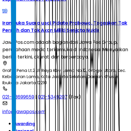
10
Iran Buka Suara usai Pidato Prabowo, Tegaskan Tak
Pernah dan Tak Akan Miliki Senjata Nuklir
JawaPos.com adalah bagian dari Jawa Pos Group,
perusahaan media terkemuka di Indonesia. Menyajikan
berita terkini, akurat, dan terpercaya.
Graha Pena Lt.2 Jl. Raya Kby. Lama No.12, Grogol Utara, Kec.
Kebayoran Lama, Kota Jakarta Selatan, Daerah Khusus
Ibukota Jakarta 12210
021-53699659
|
021-5349207
(Fax)
info@jawapos.com
Awarding