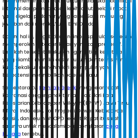
masih memerlukan waktu untuk melakukan klarifikasi
internal dan pembahasan lebih lanjut melalui rapat
yang digelar pada hari yang sama. Saya menunggu
jawaban dari mereka,” ujar Emil Dardak.
Dalam hal ini, wagub tidak ingin berspekulasi sebelum
memperoleh data dan kajian yang komprehensif.
Langkah tersebut dilakukan agar setiap keputusan
yang diambil memiliki dasar hukum dan teknis yang
kuat. Sekaligus menghindari kesimpulan yang
berpotensi menimbulkan polemik baru.
Sementara itu,
Pemkab Gresik
menggelar rapat
koordinasi dengan pihak terkait. Baik dari Balai
Pelestarian Kebudayaan Wilayah (BPKW) Jawa Timur,
PT Pos Indonesia, Pos Properti, Dewan Kebudayaan
Gresik, dan sejumlah OPD terkait. Rapat itu salah
satunya untuk mendalami pembongkaran
cagar
budaya
tersebut.