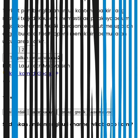
Terkait pembongkaran untuk kantong parkir yang
saat ini terjadi, Khusaini memastikan pihaknya belum
diajak koordinasi. Meski kawasan tersebut merupakan
cagar budaya, Pos Properti mengklaim pemugaran
untuk area parkir.
1
2
2
Tampilkan semua halaman
Editor:
Latu Ratri Mubyarsah
Ikuti kami di Google
Tags
emil dardak
cagar budaya
pemkab gresik
Asrama voc
Sudahkah Anda mengikuti channel whatsapp kami?