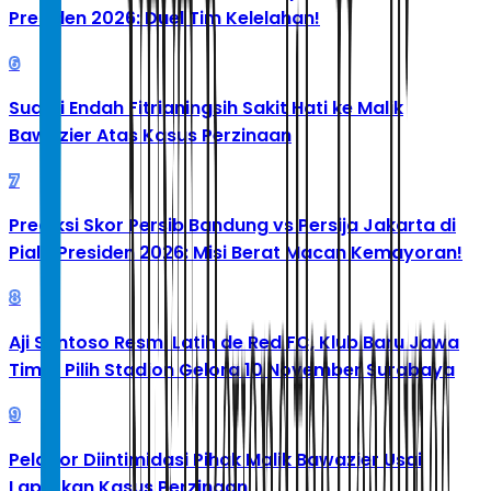
Presiden 2026: Duel Tim Kelelahan!
6
Suami Endah Fitrianingsih Sakit Hati ke Malik
Bawazier Atas Kasus Perzinaan
7
Prediksi Skor Persib Bandung vs Persija Jakarta di
Piala Presiden 2026: Misi Berat Macan Kemayoran!
8
Aji Santoso Resmi Latih de Red FC, Klub Baru Jawa
Timur Pilih Stadion Gelora 10 November Surabaya
9
Pelapor Diintimidasi Pihak Malik Bawazier Usai
Laporkan Kasus Perzinaan