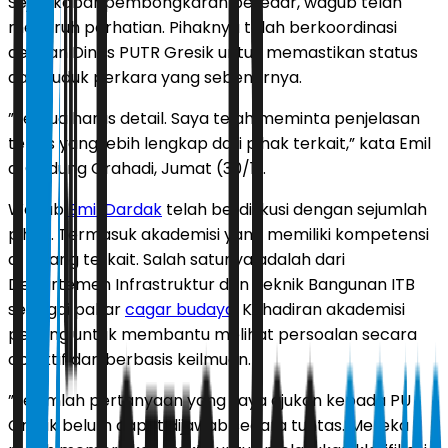
Sejak kabar pembongkaran beredar, wagub telah
menaruh perhatian. Pihaknya telah berkoordinasi
dengan Dinas PUTR Gresik untuk memastikan status
dan duduk perkara yang sebenarnya.
”Semua harus detail. Saya telah meminta penjelasan
teknis yang lebih lengkap dari pihak terkait,” kata Emil
di Gedung Grahadi, Jumat (30/1).
Wagub
Emil Dardak
telah berdiskusi dengan sejumlah
pihak. Termasuk akademisi yang memiliki kompetensi
di bidang terkait. Salah satunya adalah dari
Departemen Infrastruktur dan Teknik Bangunan ITB
sebagai pakar
cagar budaya
. Kehadiran akademisi
penting untuk membantu melihat persoalan secara
objektif dan berbasis keilmuan.
”Sejumlah pertanyaan yang saya ajukan kepada PU
Gresik belum dapat dijawab secara tuntas. Mereka