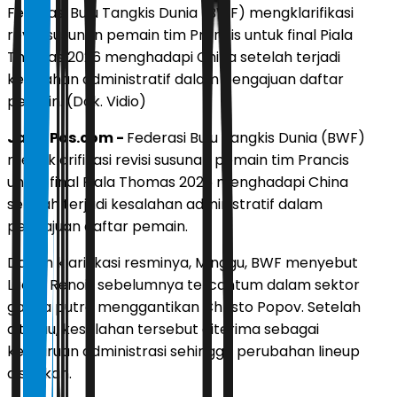
Federasi Bulu Tangkis Dunia (BWF) mengklarifikasi
revisi susunan pemain tim Prancis untuk final Piala
Thomas 2026 menghadapi China setelah terjadi
kesalahan administratif dalam pengajuan daftar
pemain. (Dok. Vidio)
JawaPos.com -
Federasi Bulu Tangkis Dunia (BWF)
mengklarifikasi revisi susunan pemain tim Prancis
untuk final Piala Thomas 2026 menghadapi China
setelah terjadi kesalahan administratif dalam
pengajuan daftar pemain.
Dalam klarifikasi resminya, Minggu, BWF menyebut
Lucas Renoir sebelumnya tercantum dalam sektor
ganda putra menggantikan Christo Popov. Setelah
ditinjau, kesalahan tersebut diterima sebagai
kekeliruan administrasi sehingga perubahan lineup
disahkan.