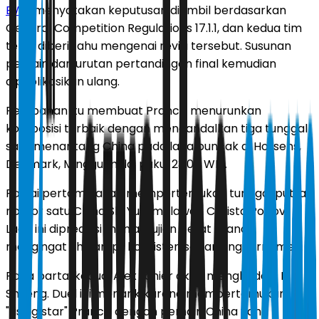
BWF
menyatakan keputusan diambil berdasarkan
General Competition Regulations 17.1.1, dan kedua tim
telah diberi tahu mengenai revisi tersebut. Susunan
pemain dan urutan pertandingan final kemudian
dipublikasikan ulang.
Perubahan itu membuat Prancis menurunkan
komposisi terbaik dengan mengandalkan tiga tunggal
saat menantang China pada laga puncak di Horsens,
Denmark, Minggu mulai pukul 23.00 WIB.
Partai pertama akan mempertemukan tunggal putra
nomor satu China Shi Yuqi melawan Christo Popov.
Laga ini diprediksi menjadi ujian berat Prancis
mengingat Shi tampil konsisten sepanjang turnamen.
Pada partai kedua, Alex Lanier akan menghadapi Li
Shifeng. Duel ini menarik karena mempertemukan
"rising star" Prancis dengan pemain China yang