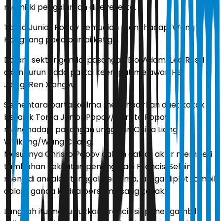
memiliki pengalaman di level elite.
Toma Junior Popov kemudian menghadapi Weng
Hongyang pada partai ketiga.
Dalam sektor ganda, pasangan Eloi Adam/Leo Rossi
akan turun pada partai keempat melawan He
Jiting/Ren Xiangyu.
Sementara partai kelima menghadirkan duet kakak
beradik Toma Junior Popov/Christo Popov
menghadapi pasangan unggulan China Liang
Weikeng/Wang Chang.
Masuknya Christo Popov dalam daftar akhir memberi
tambahan kekuatan penting bagi Prancis. Selain
menjadi andalan tunggal pertama, ia juga diplot tampil
dalam ganda kedua bersama sang kakak.
Langkah itu menunjukkan Prancis siap mengambil