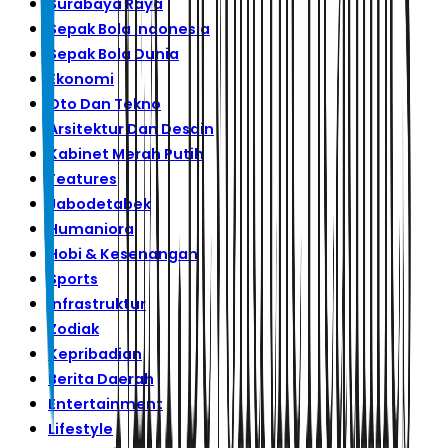
Surabaya Raya
Sepak Bola Indonesia
Sepak Bola Dunia
Ekonomi
Oto Dan Tekno
Arsitektur Dan Desain
Kabinet Merah Putih
Features
Jabodetabek
Humaniora
Hobi & Kesenangan
Sports
Infrastruktur
Zodiak
Kepribadian
Berita Daerah
Entertainment
Lifestyle