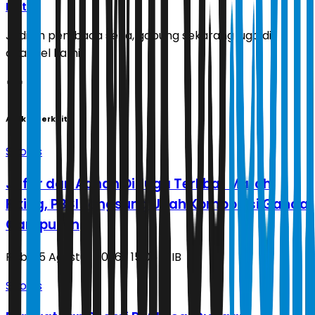
Ikuti
Jadilah pembaca setia, gabung sekarang juga di
channel kami!
Artikel Terkait
Sports
Jafar dan Adnan Diduga Terlibat Match
Fixing, PBSI Langsung Ubah Komposisi Ganda
Campuran
Rabu, 5 Agustus 2026 | 15.06 WIB
Sports