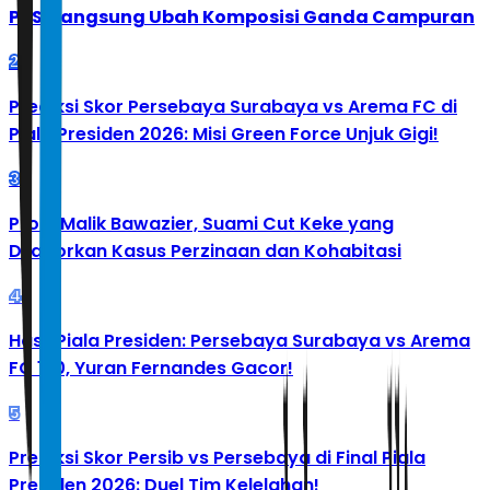
PBSI Langsung Ubah Komposisi Ganda Campuran
2
Prediksi Skor Persebaya Surabaya vs Arema FC di
Piala Presiden 2026: Misi Green Force Unjuk Gigi!
3
Profil Malik Bawazier, Suami Cut Keke yang
Dilaporkan Kasus Perzinaan dan Kohabitasi
4
Hasil Piala Presiden: Persebaya Surabaya vs Arema
FC 1-0, Yuran Fernandes Gacor!
5
Prediksi Skor Persib vs Persebaya di Final Piala
Presiden 2026: Duel Tim Kelelahan!