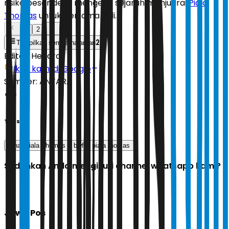
risiko besar demi mengejar sejarah menjuarai
Piala
Thomas
untuk pertama kali.
1
2
2
Tampilkan semua halaman
Editor:
Hendra
Ikuti kami di Google
Sumber:
ANTARA
Tags
Final Piala Thomas
bwf
piala thomas
Sudahkah Anda mengikuti channel whatsapp kami?
Jawa Pos