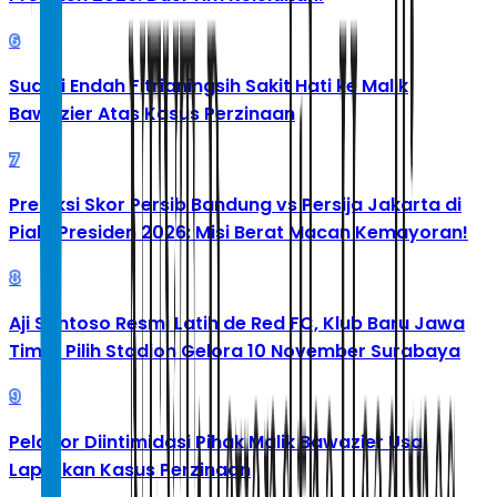
6
Suami Endah Fitrianingsih Sakit Hati ke Malik
Bawazier Atas Kasus Perzinaan
7
Prediksi Skor Persib Bandung vs Persija Jakarta di
Piala Presiden 2026: Misi Berat Macan Kemayoran!
8
Aji Santoso Resmi Latih de Red FC, Klub Baru Jawa
Timur Pilih Stadion Gelora 10 November Surabaya
9
Pelapor Diintimidasi Pihak Malik Bawazier Usai
Laporkan Kasus Perzinaan