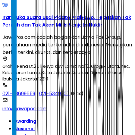
10
Iran Buka Suara usai Pidato Prabowo, Tegaskan Tak
Pernah dan Tak Akan Miliki Senjata Nuklir
JawaPos.com adalah bagian dari Jawa Pos Group,
perusahaan media terkemuka di Indonesia. Menyajikan
berita terkini, akurat, dan terpercaya.
Graha Pena Lt.2 Jl. Raya Kby. Lama No.12, Grogol Utara, Kec.
Kebayoran Lama, Kota Jakarta Selatan, Daerah Khusus
Ibukota Jakarta 12210
021-53699659
|
021-5349207
(Fax)
info@jawapos.com
Awarding
Nasional