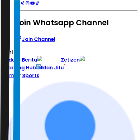
Join Whatsapp Channel
Join Channel
Hari ini
|
Indeks Berita
Zetizen
Learning Hub
Iklan Jitu
Home
Sports