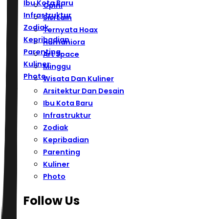
Ibu Kota Baru
Opini
Infrastruktur
Sisi Lain
Zodiak
Ternyata Hoax
Kepribadian
Humaniora
Parenting
Art Space
Kuliner
Minggu
Photo
Wisata Dan Kuliner
Arsitektur Dan Desain
Ibu Kota Baru
Infrastruktur
Zodiak
Kepribadian
Parenting
Kuliner
Photo
Follow Us