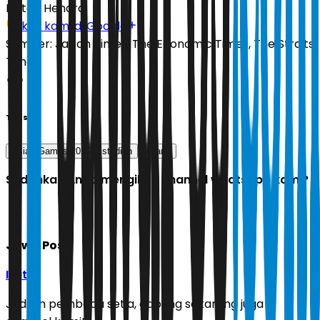
Editor:
Hendra
Ikuti kami di Google
Sumber:
Japan Times, The Economic Times, The Straits
Times
Tags
Asian Games 2026
stadion
jepang
Sudahkah Anda mengikuti channel whatsapp kami?
Jawa Pos
Ikuti
Jadilah pembaca setia, gabung sekarang juga di