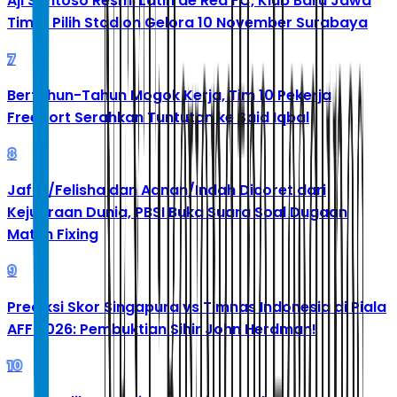
Aji Santoso Resmi Latih de Red FC, Klub Baru Jawa
Timur Pilih Stadion Gelora 10 November Surabaya
7
Bertahun-Tahun Mogok Kerja, Tim 10 Pekerja
Freeport Serahkan Tuntutan ke Said Iqbal
8
Jafar/Felisha dan Adnan/Indah Dicoret dari
Kejuaraan Dunia, PBSI Buka Suara Soal Dugaan
Match Fixing
9
Prediksi Skor Singapura vs Timnas Indonesia di Piala
AFF 2026: Pembuktian Sihir John Herdman!
10