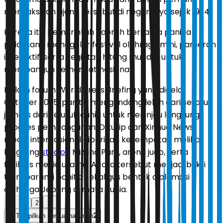
menyaksikan ajang tersebut di negaranya sejak 1994.
Karena itu, pemerintah daerah bersama panitia
pelaksana menggelar festival olahraga mini, pameran
interaktif, serta kegiatan hitung mundur untuk
membangun semangat nasional.
Dalam forum World Press Briefing yang digelar
Oktober 2025, panitia mengundang lebih dari seratus
jurnalis dari seluruh dunia untuk meninjau langsung
progres pembangunan. Dikutip dari Xinhua News,
media internasional diberikan kesempatan melihat
langsung
stadion
Mizuho Park, arena judo, serta
fasilitas media utama. Acara tersebut menjadi bukti
transparansi panitia sekaligus bentuk diplomasi
olahraga Jepang di mata dunia.
1
2
2
Tampilkan semua halaman