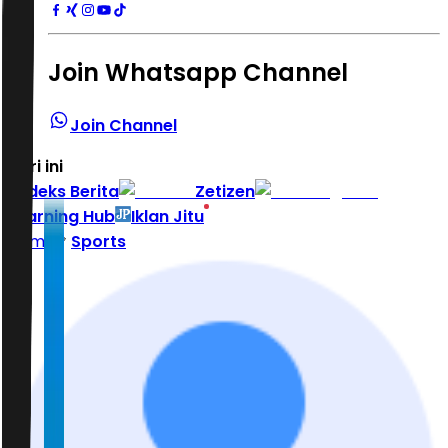
Join Whatsapp Channel
Join Channel
Hari ini
|
Indeks Berita
Zetizen
Learning Hub
Iklan Jitu
Home
Sports