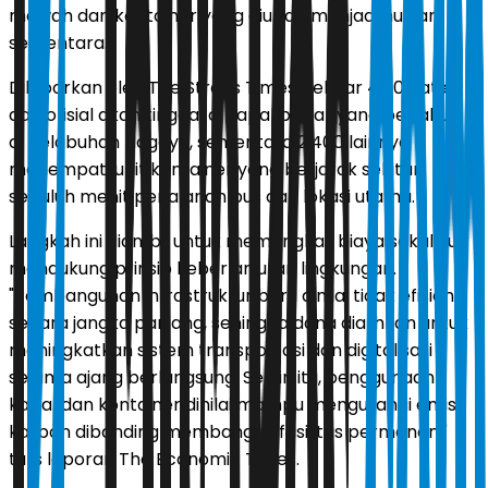
mewah dan kontainer yang diubah menjadi hunian
sementara.
Dilaporkan oleh The Straits Times, sekitar 4.600 atlet
dan ofisial akan tinggal di kapal pesiar yang berlabuh
di pelabuhan Nagoya, sementara 2.400 lainnya
menempati unit kontainer yang berjarak sekitar
sepuluh menit perjalanan bus dari lokasi utama.
Langkah ini diambil untuk memangkas biaya sekaligus
mendukung prinsip keberlanjutan lingkungan.
"Pembangunan infrastruktur baru dinilai tidak efisien
secara jangka panjang, sehingga dana dialihkan untuk
meningkatkan sistem transportasi dan digitalisasi
selama ajang berlangsung. Selain itu, penggunaan
kapal dan kontainer dinilai mampu mengurangi emisi
karbon dibanding membangun fasilitas permanen,"
tulis laporan The Economic Times.