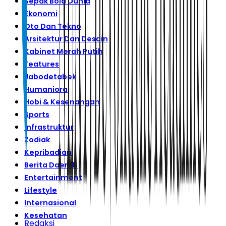
Sepak Bola Dunia
Ekonomi
Oto Dan Tekno
Arsitektur Dan Desain
Kabinet Merah Putih
Features
Jabodetabek
Humaniora
Hobi & Kesenangan
Sports
Infrastruktur
Zodiak
Kepribadian
Berita Daerah
Entertainment
Lifestyle
Internasional
Kesehatan
Redaksi