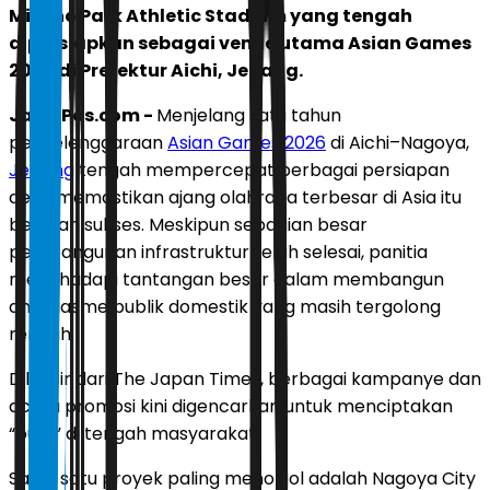
Mizuho Park Athletic Stadium yang tengah
dipersiapkan sebagai venue utama Asian Games
2026 di Prefektur Aichi, Jepang.
JawaPos.com -
Menjelang satu tahun
penyelenggaraan
Asian Games 2026
di Aichi–Nagoya,
Jepang
tengah mempercepat berbagai persiapan
demi memastikan ajang olahraga terbesar di Asia itu
berjalan sukses. Meskipun sebagian besar
pembangunan infrastruktur telah selesai, panitia
menghadapi tantangan besar dalam membangun
antusiasme publik domestik yang masih tergolong
rendah.
Dilansir dari The Japan Times, berbagai kampanye dan
acara promosi kini digencarkan untuk menciptakan
“buzz” di tengah masyarakat.
Salah satu proyek paling menonjol adalah Nagoya City