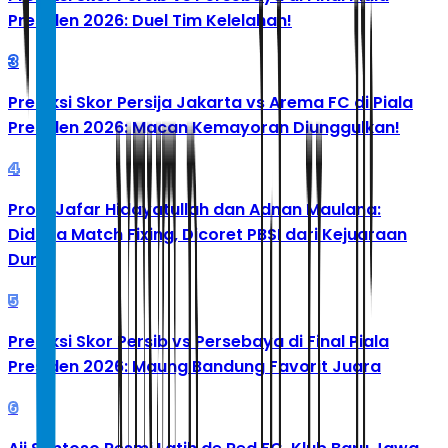
Presiden 2026: Duel Tim Kelelahan!
3
Prediksi Skor Persija Jakarta vs Arema FC di Piala
Presiden 2026: Macan Kemayoran Diunggulkan!
4
Profil Jafar Hidayatullah dan Adnan Maulana:
Diduga Match Fixing, Dicoret PBSI dari Kejuaraan
Dunia
5
Prediksi Skor Persib vs Persebaya di Final Piala
Presiden 2026: Maung Bandung Favorit Juara
6