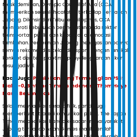
Meski demikian, Olympic Council of Asia (OCA)
memberikan sejumlah catatan terhadap persiapan
Jepang. Dilansir dari Tribune Philippines, OCA
menyoroti kebutuhan peningkatan pada sektor
transportasi publik dan kapasitas akomodasi
tambahan. Pemerintah Jepang menegaskan bahwa
semua rekomendasi telah direspons dengan langkah
konkret dan tetap optimis penyelenggaraan akan
sesuai jadwal.
Baca Juga:
Persib Bandung Tumbangkan PSBS
Biak 3-0, Bintang Timnas Indoneisa Thom Haye
Masih Belum Puas
Selain menyiapkan sarana fisik, panitia juga
memperkuat strategi komunikasi publik. The Japan
Times melaporkan bahwa kesadaran masyarakat
Jepang terhadap Asian Games masih rendah,
terutama di kalangan muda yang belum pernah