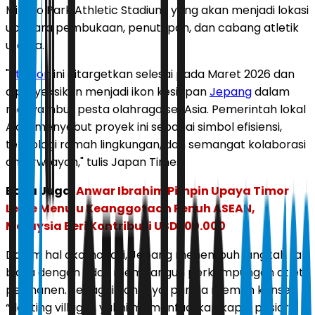
Mizuho Park Athletic Stadium, yang akan menjadi lokasi
upacara pembukaan, penutupan, dan cabang atletik
utama.
"
Stadion
ini ditargetkan selesai pada Maret 2026 dan
diproyeksikan menjadi ikon kesiapan
Jepang
dalam
menyambut pesta olahraga se-Asia. Pemerintah lokal
Aichi menyebut proyek ini sebagai simbol efisiensi,
teknologi ramah lingkungan, dan semangat kolaborasi
antarwilayah," tulis Japan Times.
Baca Juga:
Anwar Ibrahim Pimpin Upaya Timor
Leste Menuju Keanggotaan Penuh ASEAN,
Malaysia Beri Kontribusi USD 100.000
Dalam hal akomodasi, Jepang menempuh langkah tak
biasa dengan tidak membangun perkampungan atlet
permanen. Sebagai gantinya, panitia memilih konsep
“floating village”, yakni memanfaatkan kapal pesiar