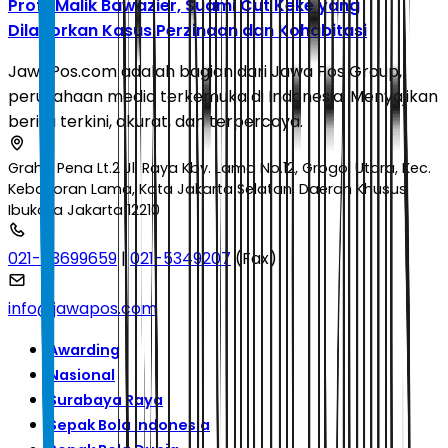
Profil Malik Bawazier, Suami Cut Keke yang
Dilaporkan Kasus Perzinaan dan Kohabitasi
JawaPos.com adalah bagian dari Jawa Pos Group,
perusahaan media terkemuka di Indonesia. Menyajikan
berita terkini, akurat, dan terpercaya.
Graha Pena Lt.2 Jl. Raya Kby. Lama No.12, Grogol Utara, Kec.
Kebayoran Lama, Kota Jakarta Selatan, Daerah Khusus
Ibukota Jakarta 12210
021-53699659
|
021-5349207
(Fax)
info@jawapos.com
Awarding
Nasional
Surabaya Raya
Sepak Bola Indonesia