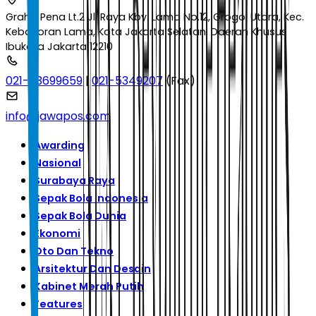
Graha Pena Lt.2 Jl. Raya Kby. Lama No.12, Grogol Utara, Kec.
Kebayoran Lama, Kota Jakarta Selatan, Daerah Khusus
Ibukota Jakarta 12210
021-53699659
|
021-5349207
(Fax)
info@jawapos.com
Awarding
Nasional
Surabaya Raya
Sepak Bola Indonesia
Sepak Bola Dunia
Ekonomi
Oto Dan Tekno
Arsitektur Dan Desain
Kabinet Merah Putih
Features