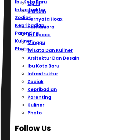
Ibu Kota Baru
Opini
Infrastruktur
Sisi Lain
Zodiak
Ternyata Hoax
Kepribadian
Humaniora
Parenting
Art Space
Kuliner
Minggu
Photo
Wisata Dan Kuliner
Arsitektur Dan Desain
Ibu Kota Baru
Infrastruktur
Zodiak
Kepribadian
Parenting
Kuliner
Photo
Follow Us