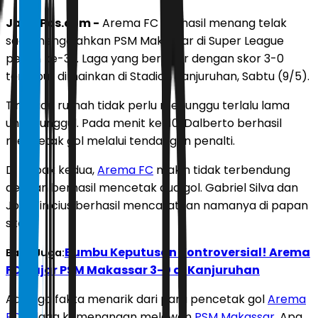
JawaPos.com -
Arema FC berhasil menang telak
saat mengalahkan PSM Makassar di Super League
pekan ke-32. Laga yang berakhir dengan skor 3-0
tersebut dimainkan di Stadion Kanjuruhan, Sabtu (9/5).
Tim tuan rumah tidak perlu menunggu terlalu lama
untuk unggul. Pada menit ke-10, Dalberto berhasil
mencetak gol melalui tendangan penalti.
Di babak kedua,
Arema FC
makin tidak terbendung
dengan berhasil mencetak dua gol. Gabriel Silva dan
Joel Vinicius berhasil mencatatkan namanya di papan
skor.
Bumbu Keputusan Kontroversial! Arema
Baca Juga:
FC Hajar PSM Makassar 3-0 di Kanjuruhan
Ada tiga fakta menarik dari para pencetak gol
Arema
FC
di laga kemenangan melawan
PSM Makassar
. Apa