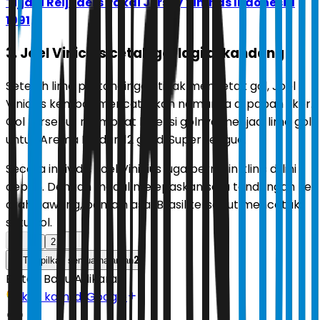
Tijjani Reijnders Pakai Jersey Timnas Indonesia
1991
3. Joel Vinicius cetak gol lagi di kandang
Setelah lima pertandingan tidak mencetak gol, Joel
Vinicius kembali mencatatkan namanya di papan skor.
Gol tersebut membuat koleksi golnya menjadi lima gol
untuk Arema FC dan 12 gol di Super League.
Secara individu, Joel Vinicius juga bermain klinis di lini
depan. Dengan modal melepaskan satu tendangan ke
arah gawang, pemain asal Brasil tersebut mencetak
satu gol.
1
2
2
Tampilkan semua halaman
Editor:
Banu Adikara
Ikuti kami di Google