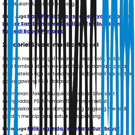
melakukan dua kreasi peluang.
Hasil Persis Solo vs Persebaya Surabaya:
Baca Juga:
Laskar Sambernyawa Kesulitan Tembus Green
Force di Babak Pertama!
2. Gabriel Silva kembali cetak gol
Setelah mencetak gol melawan Persis Solo, Gabriel
Silva kembali absen mencatatkan namanya di papan
skor. Setelah tiga pertandingan, dia berhasil mencetak
gol ke gawang PSM Makassar.
Permainan efektif ditunjukkan Gabriel Silva saat
menghadapi PSM. Pemain 29 tahun tersebut
melepaskan satu tendangan yang langsung menjadi
gol dan menciptakan satu kreasi peluang.
Milik Legenda Persebaya Surabaya!
Baca Juga: