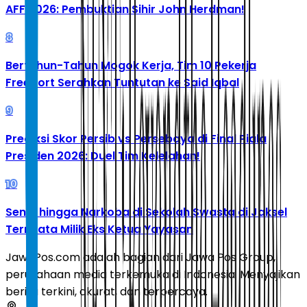
AFF 2026: Pembuktian Sihir John Herdman!
8
Bertahun-Tahun Mogok Kerja, Tim 10 Pekerja
Freeport Serahkan Tuntutan ke Said Iqbal
9
Prediksi Skor Persib vs Persebaya di Final Piala
Presiden 2026: Duel Tim Kelelahan!
10
Senpi hingga Narkoba di Sekolah Swasta di Jaksel
Ternyata Milik Eks Ketua Yayasan
JawaPos.com adalah bagian dari Jawa Pos Group,
perusahaan media terkemuka di Indonesia. Menyajikan
berita terkini, akurat, dan terpercaya.