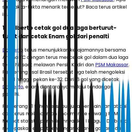
saja fakta-fakta menarik tersebut? Baca terus artikel
ini.
1. Dalberto cetak gol dua laga berturut-
turut dan cetak Enam gol dari penalti
Dalberto
terus menunjukkan ketajamannya bersama
Arema FC dengan terus mencetak gol dalam dua laga
terakhir saat melawan Persik Kediri dan
PSM Makassar
.
Penyerang asal Brasil tersebut juga telah mengoleksi
16 gol hingga pekan ke-32. Dari 16 gol yang dicetak
Dalberto
, enam diantaranya melalui tendangan
penalti.
Penyerang 31 tahun tersebut juga bermain sangat baik
dan terus melancarkan ancaman ke gawang PSM.
Melihat statistik permainannya dari I League, Dalberto
melepaskan empat tendangan ke arah gawang dan