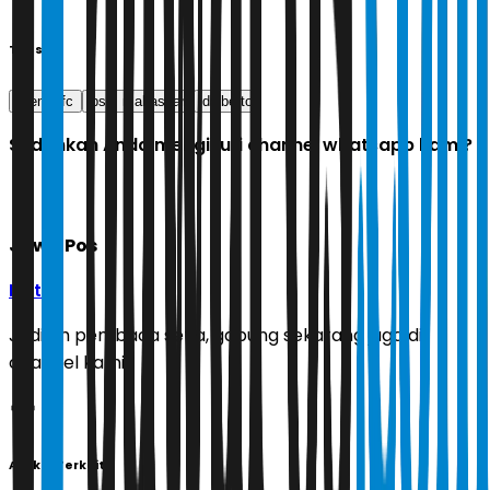
Tags
arema fc
psm makassar
dalberto
Sudahkah Anda mengikuti channel whatsapp kami?
Jawa Pos
Ikuti
Jadilah pembaca setia, gabung sekarang juga di
channel kami!
Artikel Terkait