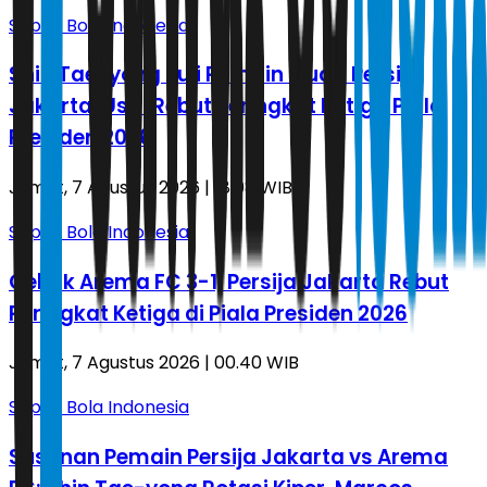
Sepak Bola Indonesia
Shin Tae-yong Puji Pemain Muda Persija
Jakarta, Usai Rebut Peringkat Ketiga Piala
Presiden 2026
Jumat, 7 Agustus 2026 | 18.08 WIB
Sepak Bola Indonesia
Gebuk Arema FC 3-1, Persija Jakarta Rebut
Peringkat Ketiga di Piala Presiden 2026
Jumat, 7 Agustus 2026 | 00.40 WIB
Sepak Bola Indonesia
Susunan Pemain Persija Jakarta vs Arema