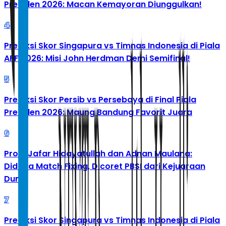
Presiden 2026: Macan Kemayoran Diunggulkan!
4
Prediksi Skor Singapura vs Timnas Indonesia di Piala
AFF 2026: Misi John Herdman Demi Semifinal!
5
Prediksi Skor Persib vs Persebaya di Final Piala
Presiden 2026: Maung Bandung Favorit Juara
6
Profil Jafar Hidayatullah dan Adnan Maulana:
Diduga Match Fixing, Dicoret PBSI dari Kejuaraan
Dunia
7
Prediksi Skor Singapura vs Timnas Indonesia di Piala