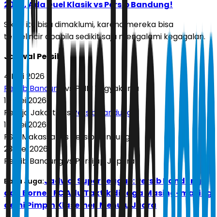
2026, Ada Duel Klasik vs Persib Bandung!
Sikap itu bisa dimaklumi, karena mereka bisa
tergelincir apabila sedikit saja mengalami kegagalan.
Jadwal Persib
4 Mei 2026
Persib Bandung
vs PSIM Yogyakarta
10 Mei 2026
Persija Jakarta vs
Persib Bandung
17 Mei 2026
PSM Makassar vs Persib Bandung
23 Mei 2026
Persib Bandung vs Persijap Jepara
Jadwal Super League: Persib Bandung
Baca Juga:
dan Borneo FC Adu Taktik di Laga Masing-masing
demi Pimpin Klasemen Menuju Juara