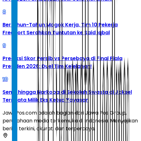
8
Bertahun-Tahun Mogok Kerja, Tim 10 Pekerja
Freeport Serahkan Tuntutan ke Said Iqbal
9
Prediksi Skor Persib vs Persebaya di Final Piala
Presiden 2026: Duel Tim Kelelahan!
10
Senpi hingga Narkoba di Sekolah Swasta di Jaksel
Ternyata Milik Eks Ketua Yayasan
JawaPos.com adalah bagian dari Jawa Pos Group,
perusahaan media terkemuka di Indonesia. Menyajikan
berita terkini, akurat, dan terpercaya.