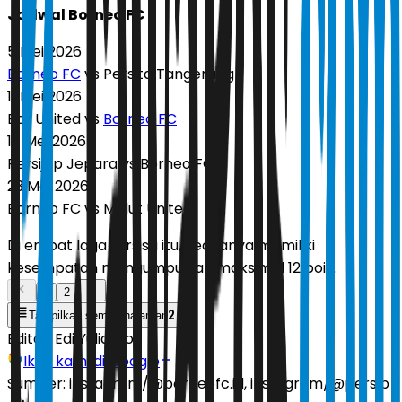
Jadwal Borneo FC
5 Mei 2026
Borneo FC
vs Persita Tangerang
11 Mei 2026
Bali United vs
Borneo FC
17 Mei 2026
Persijap Jepara vs Borneo FC
23 Mei 2026
Borneo FC vs Malut United
Di empat laga tersisa itu, keduanya memiliki
kesempatan mengumpulkan maksimal 12 poin.
1
2
2
Tampilkan semua halaman
Editor:
Edi Yulianto
Ikuti kami di Google
Sumber:
instagram/@borneofc.id, instagram/@persib