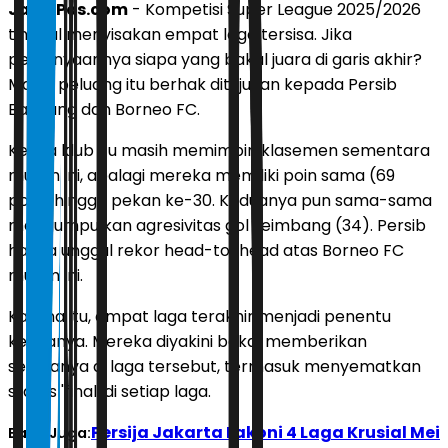
JawaPos.com
- Kompetisi Super League 2025/2026
tinggal menyisakan empat laga tersisa. Jika
pertanyaannya siapa yang bakal juara di garis akhir?
Maka, peluang itu berhak ditujukan kepada Persib
Bandung dan Borneo FC.
Kedua klub itu masih memimpin klasemen sementara
musim ini, apalagi mereka memiliki poin sama (69
poin) hingga pekan ke-30. Keduanya pun sama-sama
mengumpulkan agresivitas gol seimbang (34). Persib
hanya unggul rekor head-to-head atas Borneo FC
musim ini.
Karena itu, empat laga terakhir menjadi penentu
keduanya. Mereka diyakini bakal memberikan
segalanya di laga tersebut, termasuk menyematkan
status 'final' di setiap laga.
Persija Jakarta Lakoni 4 Laga Krusial Mei
Baca Juga: