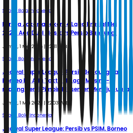
Sepak Bola Indonesia
Persija Jakarta Lakoni 4 Laga Krusial Mei
2026, Ada Duel Klasik vs Persib Bandung!
Jumat, 1 Mei 2026 | 22.31 WIB
Sepak Bola Indonesia
Jadwal Super League: Persib Bandung dan
Borneo FC Adu Taktik di Laga Masing-
masing demi Pimpin Klasemen Menuju Juara
Jumat, 1 Mei 2026 | 22.03 WIB
Sepak Bola Indonesia
Jadwal Super League: Persib vs PSIM, Borneo