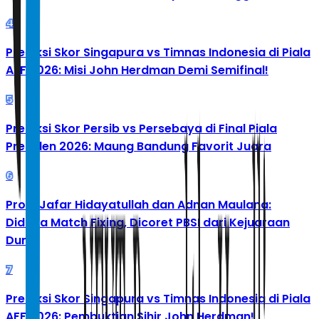
4
Prediksi Skor Singapura vs Timnas Indonesia di Piala
AFF 2026: Misi John Herdman Demi Semifinal!
5
Prediksi Skor Persib vs Persebaya di Final Piala
Presiden 2026: Maung Bandung Favorit Juara
6
Profil Jafar Hidayatullah dan Adnan Maulana:
Diduga Match Fixing, Dicoret PBSI dari Kejuaraan
Dunia
7
Prediksi Skor Singapura vs Timnas Indonesia di Piala
AFF 2026: Pembuktian Sihir John Herdman!