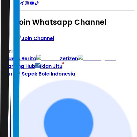
Join Whatsapp Channel
Join Channel
Hari ini
|
Indeks Berita
Zetizen
Learning Hub
Iklan Jitu
Home
Sepak Bola Indonesia