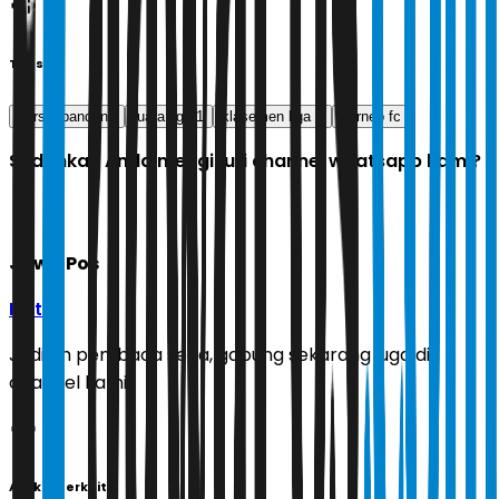
Tags
persib bandung
juara liga 1
klasemen liga 1
borneo fc
Sudahkah Anda mengikuti channel whatsapp kami?
Jawa Pos
Ikuti
Jadilah pembaca setia, gabung sekarang juga di
channel kami!
Artikel Terkait