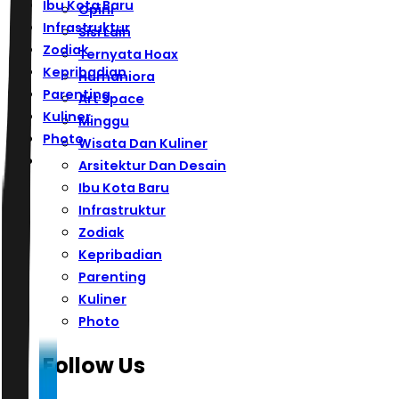
Ibu Kota Baru
Opini
Infrastruktur
Sisi Lain
Zodiak
Ternyata Hoax
Kepribadian
Humaniora
Parenting
Art Space
Kuliner
Minggu
Photo
Wisata Dan Kuliner
Arsitektur Dan Desain
Ibu Kota Baru
Infrastruktur
Zodiak
Kepribadian
Parenting
Kuliner
Photo
Follow Us