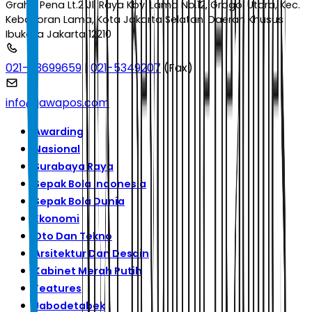
Graha Pena Lt.2 Jl. Raya Kby. Lama No.12, Grogol Utara, Kec.
Kebayoran Lama, Kota Jakarta Selatan, Daerah Khusus
Ibukota Jakarta 12210
021-53699659
|
021-5349207
(Fax)
info@jawapos.com
Awarding
Nasional
Surabaya Raya
Sepak Bola Indonesia
Sepak Bola Dunia
Ekonomi
Oto Dan Tekno
Arsitektur Dan Desain
Kabinet Merah Putih
Features
Jabodetabek