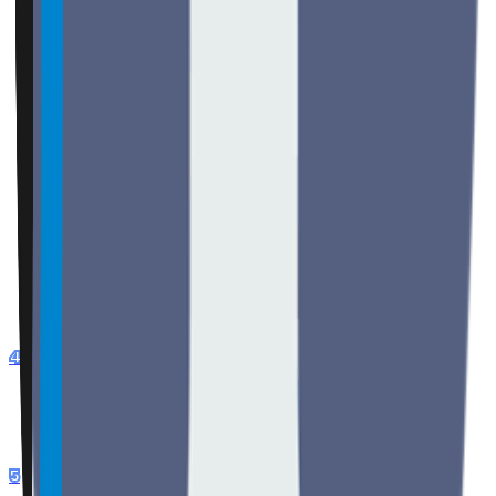
1
Jafar dan Adnan Diduga Terlibat Match Fixing,
PBSI Langsung Ubah Komposisi Ganda Campuran
2
Prediksi Skor Persebaya Surabaya vs Arema FC di
Piala Presiden 2026: Misi Green Force Unjuk Gigi!
3
Profil Malik Bawazier, Suami Cut Keke yang
Dilaporkan Kasus Perzinaan dan Kohabitasi
4
Hasil Piala Presiden: Persebaya Surabaya vs Arema
FC 1-0, Yuran Fernandes Gacor!
5