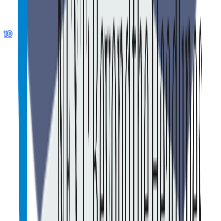
Pelapor Diintimidasi Pihak Malik Bawazier Usai
Laporkan Kasus Perzinaan
10
Iran Buka Suara usai Pidato Prabowo, Tegaskan Tak
Pernah dan Tak Akan Miliki Senjata Nuklir
JawaPos.com adalah bagian dari Jawa Pos Group,
perusahaan media terkemuka di Indonesia. Menyajikan
berita terkini, akurat, dan terpercaya.
Graha Pena Lt.2 Jl. Raya Kby. Lama No.12, Grogol Utara, Kec.
Kebayoran Lama, Kota Jakarta Selatan, Daerah Khusus
Ibukota Jakarta 12210
021-53699659
|
021-5349207
(Fax)
info@jawapos.com