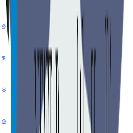
Prediksi Skor Persib vs Persebaya di Final Piala
Presiden 2026: Duel Tim Kelelahan!
6
Suami Endah Fitrianingsih Sakit Hati ke Malik
Bawazier Atas Kasus Perzinaan
7
Prediksi Skor Persib Bandung vs Persija Jakarta di
Piala Presiden 2026: Misi Berat Macan Kemayoran!
8
Aji Santoso Resmi Latih de Red FC, Klub Baru Jawa
Timur Pilih Stadion Gelora 10 November Surabaya
9