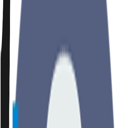
Ibu Kota Baru
Opini
Infrastruktur
Sisi Lain
Zodiak
Ternyata Hoax
Kepribadian
Humaniora
Parenting
Art Space
Kuliner
Minggu
Photo
Wisata Dan Kuliner
Arsitektur Dan Desain
Ibu Kota Baru
Infrastruktur
Zodiak
Kepribadian
Parenting
Kuliner
Photo
Follow Us