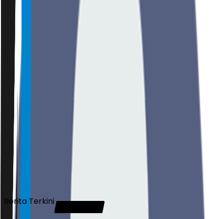
Join Whatsapp Channel
Join Channel
Hari ini
|
Indeks Berita
Zetizen
Learning Hub
Iklan Jitu
Edi Yulianto
Author / Kontributor
Berita Terkini
Sepak Bola Dunia