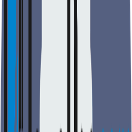
Peringkat Jersey
Kandang Kontestan Liga
Inggris 2026/2027, Alasan
Manchester United di
Posisi 11
Minggu, 2 Agustus 2026 | 19.15 WIB
Sepak Bola Dunia
Prediksi Skor, Jadwal,
hingga Klasemen Liga
Clausura Argentina, 5