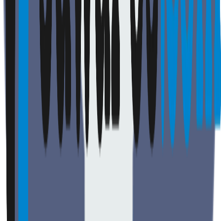
Rabu, 22 Juli 2026 | 21.57 WIB
Piala Dunia 2026
Pemain Spanyol Otomatis
Kehilangan Hampir
Setengah dari Uang
Hadiah Piala Dunia 2026
Selasa, 21 Juli 2026 | 19.22 WIB
Muat Lebih Banyak
Terpopuler