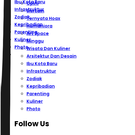
Ibu Kota Baru
Opini
Infrastruktur
Sisi Lain
Zodiak
Ternyata Hoax
Kepribadian
Humaniora
Parenting
Art Space
Kuliner
Minggu
Photo
Wisata Dan Kuliner
Arsitektur Dan Desain
Ibu Kota Baru
Infrastruktur
Zodiak
Kepribadian
Parenting
Kuliner
Photo
Follow Us