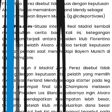
Florentino Perez disebut tidak puas dengan keputusan
Alvaro Arbeloa memainkan Ferland Mendy sebagai
starter melawan Bayern Munich. (ig @cdeportivaes)
JawaPos.com
–Situasi internal Real Madrid kembali
memunculkan cerita baru. Kali ini, ketegangan
dikabarkan terjadi antara presiden klub Florentino
Perez dan pelatih Alvaro Arbeloa terkait keputusan
susunan pemain saat menghadapi Bayern Munich di
Liga Champions.
Melansir akun
X Madrid Zone
, Perez disebut tidak
senang dengan keputusan staf pelatih yang memilih
memainkan Ferland Mendy sebagai starter pada leg
kedua perempat final Liga Champions melawan
Bayern. Presiden Los Blancos kabarnya ingin Alvaro
Carreras mendapatkan kesempatan lebih besar,
terutama setelah klub mengeluarkan dana besar
untuk merekrut bek kiri muda Spanyol tersebut pada