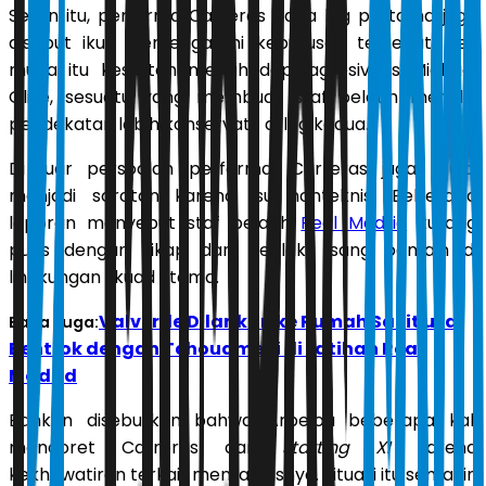
Selain itu, performa Carreras pada leg pertama juga
disebut ikut memengaruhi keputusan tersebut. Bek
muda itu kesulitan menghadapi agresivitas Michael
Olise, sesuatu yang membuat staf pelatih memilih
pendekatan lebih konservatif di leg kedua.
Di luar persoalan performa, Carreras juga mulai
menjadi sorotan karena isu nonteknis. Beberapa
laporan menyebut staf pelatih
Real Madrid
kurang
puas dengan sikap dan perilaku sang pemain di
lingkungan skuad utama.
Valverde Dilarikan ke Rumah Sakit usai
Baca Juga:
Bentrok dengan Tchouameni di Latihan Real
Madrid
Bahkan disebutkan bahwa Arbeloa beberapa kali
mencoret Carreras dari
starting XI
karena
kekhawatiran terkait mentalitasnya. Situasi itu semakin