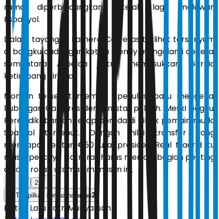
ramai diperbincangkan setelah laga melawan
Espanyol.
Dalam tayangan kamera, Carreras terlihat tersenyum
di bangku cadangan ketika Mendy mengalami cedera,
sementara Arbeloa justru memasukkan Garcia
ketimbang dirinya.
Momen tersebut memicu spekulasi baru mengenai
hubungan Carreras dengan staf pelatih. Meski begitu,
Perez dikabarkan tetap berada di pihak pemain muda
Spanyol tersebut. Dengan nilai transfer yang
mencapai sekitar €50 juta, presiden Real Madrid itu
masih percaya Carreras harus menjadi bagian penting
dalam rotasi utama tim musim ini.
1
2
2
Tampilkan semua halaman
Editor:
Latu Ratri Mubyarsah