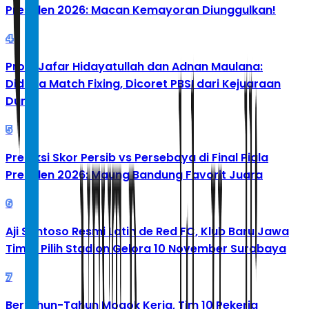
Presiden 2026: Macan Kemayoran Diunggulkan!
4
Profil Jafar Hidayatullah dan Adnan Maulana:
Diduga Match Fixing, Dicoret PBSI dari Kejuaraan
Dunia
5
Prediksi Skor Persib vs Persebaya di Final Piala
Presiden 2026: Maung Bandung Favorit Juara
6
Aji Santoso Resmi Latih de Red FC, Klub Baru Jawa
Timur Pilih Stadion Gelora 10 November Surabaya
7
Bertahun-Tahun Mogok Kerja, Tim 10 Pekerja