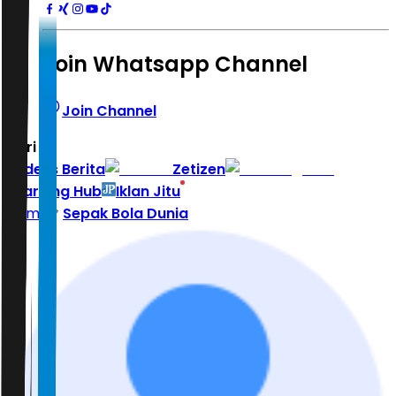
Join Whatsapp Channel
Join Channel
Hari ini
|
Indeks Berita
Zetizen
Learning Hub
Iklan Jitu
Home
Sepak Bola Dunia