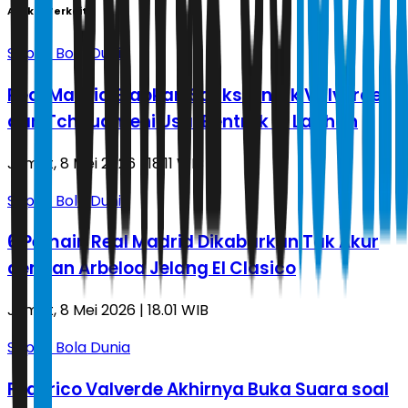
Artikel Terkait
Sepak Bola Dunia
Real Madrid Siapkan Sanksi untuk Valverde
dan Tchouameni Usai Bentrok di Latihan
Jumat, 8 Mei 2026 | 18.11 WIB
Sepak Bola Dunia
6 Pemain Real Madrid Dikabarkan Tak Akur
dengan Arbeloa Jelang El Clasico
Jumat, 8 Mei 2026 | 18.01 WIB
Sepak Bola Dunia
Federico Valverde Akhirnya Buka Suara soal