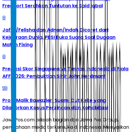
Freeport Serahkan Tuntutan ke Said Iqbal
8
Jafar/Felisha dan Adnan/Indah Dicoret dari
Kejuaraan Dunia, PBSI Buka Suara Soal Dugaan
Match Fixing
9
Prediksi Skor Singapura vs Timnas Indonesia di Piala
AFF 2026: Pembuktian Sihir John Herdman!
10
Profil Malik Bawazier, Suami Cut Keke yang
Dilaporkan Kasus Perzinaan dan Kohabitasi
JawaPos.com adalah bagian dari Jawa Pos Group,
perusahaan media terkemuka di Indonesia. Menyajikan