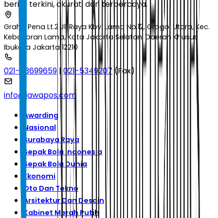
berita terkini, akurat, dan terpercaya.
Graha Pena Lt.2 Jl. Raya Kby. Lama No.12, Grogol Utara, Kec.
Kebayoran Lama, Kota Jakarta Selatan, Daerah Khusus
Ibukota Jakarta 12210
021-53699659
|
021-5349207
(Fax)
info@jawapos.com
Awarding
Nasional
Surabaya Raya
Sepak Bola Indonesia
Sepak Bola Dunia
Ekonomi
Oto Dan Tekno
Arsitektur Dan Desain
Kabinet Merah Putih