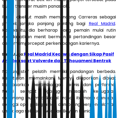
bursa transfer musim panas lalu.
Perez disebut masih memandang Carreras sebagai
proyek jangka panjang penting bagi
Real Madrid
.
Karena itu, dia berharap sang pemain mulai rutin
mendapatkan menit bermain di pertandingan besar
demi mempercepat perkembangan kariernya.
Real Madrid Kecewa dengan Sikap Pasif
Baca Juga:
Arbeloa saat Valverde dan Tchouameni Bentrok
Namun, staf pelatih memiliki pandangan berbeda.
Keputusan memainkan Mendy dilaporkan dibuat
berdasarkan pertimbangan teknis dan performa.
Meski sempat diganggu masalah kebugaran
sepanjang musim, bek asal Prancis itu masih dianggap
sebagai opsi paling aman dan paling berpengalaman
untuk laga sebesar melawan Bayern Munich.