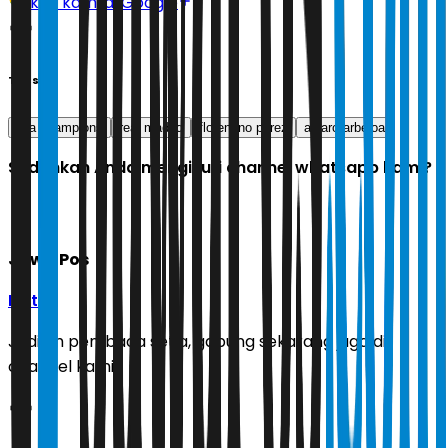
Ikuti kami di Google
Tags
liga champions
real madrid
florentino perez
alvaro arbeloa
Sudahkah Anda mengikuti channel whatsapp kami?
Jawa Pos
Ikuti
Jadilah pembaca setia, gabung sekarang juga di
channel kami!