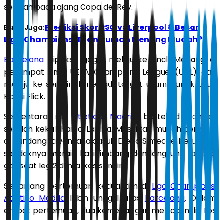
setelah pada ajang Copa del Rey.
Prediksi Skor PSG vs Liverpool 8 Besar
Baca Juga:
Liga Champions: Tuan Rumah Menang Mudah?
Barcelona
dipaksa gagal melaju ke final. Menang di
perempat final UEFA Champions League (UCL) dan
melaju ke semifinal menjadi target utama anak asuh
Hansi Flick.
Sementara itu,
Atletico Madrid
bertekad bangkit
setelah kekalahan di La Liga. Meski tak mudah bermain
di kandang lawan, anak asuh Diego Simeone berupaya
setidaknya meraih hasil imbang dan langsung tancap
gas saat leg 2 di markas sendiri.
Sepanjang pertemuan kedua tim di
Liga Champions
,
Atletico Madrid
lebih unggul atas
Barcelona
. Dalam
empat pertemuan, dua kemenangan menjadi milik Los