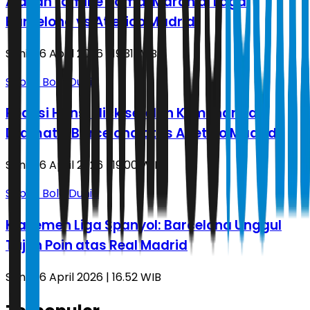
Alasan Lamine Yamal Marah di Laga
Barcelona vs Atletico Madrid
Senin, 6 April 2026 | 19.31 WIB
Sepak Bola Dunia
Reaksi Hansi Flick setelah Kemenangan
Dramatis Barcelona atas Atletico Madrid
Senin, 6 April 2026 | 19.00 WIB
Sepak Bola Dunia
Klasemen Liga Spanyol: Barcelona Unggul
Tujuh Poin atas Real Madrid
Senin, 6 April 2026 | 16.52 WIB