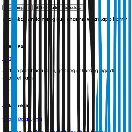
liga champions
atletico madrid
barcelona
Sudahkah Anda mengikuti channel whatsapp kami?
Jawa Pos
Ikuti
Jadilah pembaca setia, gabung sekarang juga di
channel kami!
Artikel Terkait
Sepak Bola Dunia