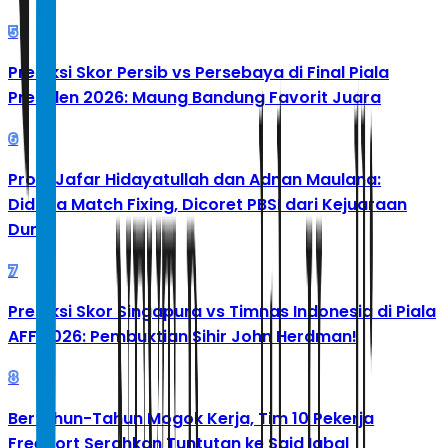
5
Prediksi Skor Persib vs Persebaya di Final Piala
Presiden 2026: Maung Bandung Favorit Juara
6
Profil Jafar Hidayatullah dan Adnan Maulana:
Diduga Match Fixing, Dicoret PBSI dari Kejuaraan
Dunia
7
Prediksi Skor Singapura vs Timnas Indonesia di Piala
AFF 2026: Pembuktian Sihir John Herdman!
8
Bertahun-Tahun Mogok Kerja, Tim 10 Pekerja
Freeport Serahkan Tuntutan ke Said Iqbal