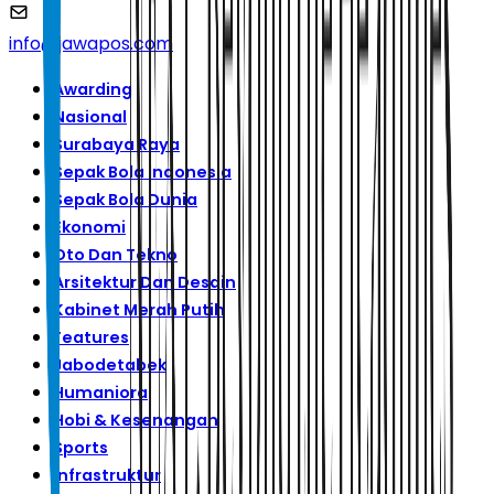
info@jawapos.com
Awarding
Nasional
Surabaya Raya
Sepak Bola Indonesia
Sepak Bola Dunia
Ekonomi
Oto Dan Tekno
Arsitektur Dan Desain
Kabinet Merah Putih
Features
Jabodetabek
Humaniora
Hobi & Kesenangan
Sports
Infrastruktur