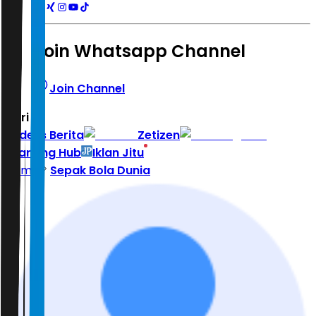
Join Whatsapp Channel
Join Channel
Hari ini
|
Indeks Berita
Zetizen
Learning Hub
Iklan Jitu
Home
Sepak Bola Dunia