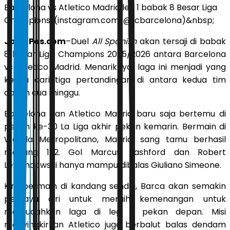
Barcelona vs Atletico Madrid leg 1 babak 8 Besar Liga
Champions. (instagram.com/@fcbarcelona)&nbsp;
JawaPos.com
–Duel
All Spanish
akan tersaji di babak
8 besar Liga Champions 2025/2026 antara Barcelona
vs Atletico Madrid. Menariknya, laga ini menjadi yang
kedua dari tiga pertandingan di antara kedua tim
dalam dua minggu.
Barcelona dan Atletico Madrid baru saja bertemu di
pekan ke-30 La Liga akhir pekan kemarin. Bermain di
Wanda Metropolitano, Madrid, sang tamu berhasil
menang 1-2. Gol Marcus Rashford dan Robert
Lewandowski hanya mampu dibalas Giuliano Simeone.
Kini, bermain di kandang sendiri, Barca akan semakin
percaya diri untuk meraih kemenangan untuk
memudahkan laga di leg 2 pekan depan. Misi
menyingkirkan Atletico juga berbalut balas dendam