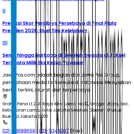
9
Prediksi Skor Persib vs Persebaya di Final Piala
Presiden 2026: Duel Tim Kelelahan!
10
Senpi hingga Narkoba di Sekolah Swasta di Jaksel
Ternyata Milik Eks Ketua Yayasan
JawaPos.com adalah bagian dari Jawa Pos Group,
perusahaan media terkemuka di Indonesia. Menyajikan
berita terkini, akurat, dan terpercaya.
Graha Pena Lt.2 Jl. Raya Kby. Lama No.12, Grogol Utara, Kec.
Kebayoran Lama, Kota Jakarta Selatan, Daerah Khusus
Ibukota Jakarta 12210
021-53699659
|
021-5349207
(Fax)