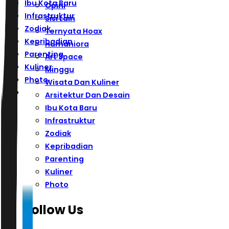
Ibu Kota Baru
Opini
Infrastruktur
Sisi Lain
Zodiak
Ternyata Hoax
Kepribadian
Humaniora
Parenting
Art Space
Kuliner
Minggu
Photo
Wisata Dan Kuliner
Arsitektur Dan Desain
Ibu Kota Baru
Infrastruktur
Zodiak
Kepribadian
Parenting
Kuliner
Photo
Follow Us