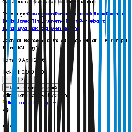
Colchoneros dan satu milik La Blaugrana.
Gaungkan Revolusi Sepak Bola Damai!
Baca Juga:
Derbi Jawa Timur Arema FC vs Persebaya
Surabaya Tak Lagi Mencekam
Jadwal Barcelona vs Atletico Madrid Perempat
Final UCL Leg 1
Kamis, 9 April 2026
Kick off: 02.00 WIB
1
2
2
Tampilkan semua halaman
Editor:
Latu Ratri Mubyarsah
Ikuti kami di Google
Tags